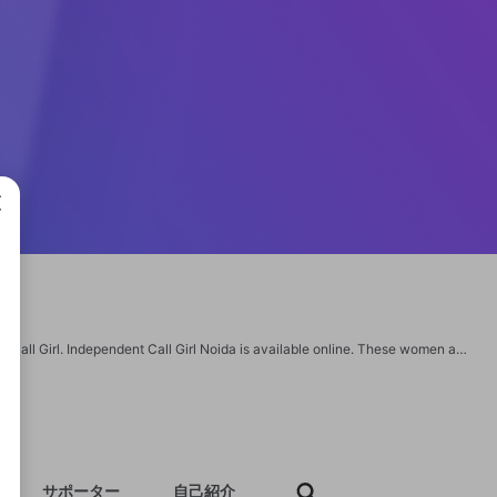
成で
My name is Misti Soneji, I have 6 months of working experience in shina Team as Call Girl. Independent Call Girl Noida is available online. These women are ready to give you the most enjoyable time of your life! They also have the sexiest names. These women are trained and experienced to meet men with sensuality and humour. https://shina.in/ https://shina.in/gallery.html https://shina.in/sahibabad-escorts.html https://shina.in/shalimar-garden-escorts.html https://shina.in/connaught-place-escorts.html https://sites.google.com/view/noidaescortsthebestexperiencep/home https://mistisoneji1.blogspot.com/ https://mistisoneji1.escortbook.com/ https://twitter.com/mistisoneji12 https://github.com/mistisoneji12 https://clearvoice.com/cv/MistiSoneji https://www.lfs.net/profile/2575651 https://community.massmed.org/network/members/profile?UserKey=2c16ff42-23c2-485c-a7dc-0188f1ba8d3f https://zzb.bz/Ggl4B https://jobs.foodtechconnect.com/companies/noida-escorts-service
サポーター
自己紹介