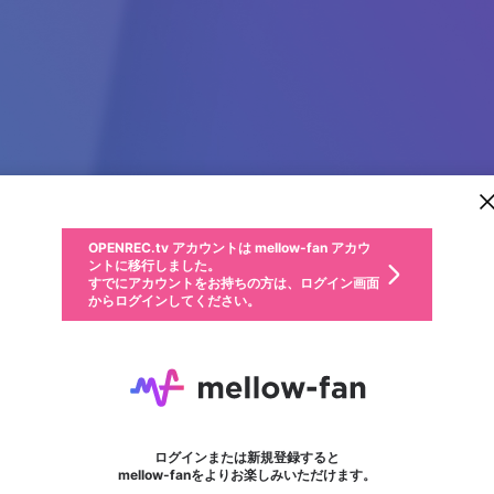
新規登録
OPENREC.tv アカウントは mellow-fan アカウ
OPENREC.tvアカウントはmellow-fanアカウン
パーソナルデータの登録
限定コミュニティ参加方法
ントに移行しました。
トに統合しました。
すでにアカウントをお持ちの方は、ログイン画面
こちらからOPENREC.tvでログイン中のアカウ
からログインしてください。
ント情報を引き継ぐことができます。
動画プレイリストを選択
生年月
固定動画に設定
不適切なユーザーとして報告します
ファンレター
サブスクシェア
OPENREC.tv アカウントは mellow-fan アカウ
@
新規登録
ログイン
か？
年
月
ントに移行しました。
マイページに表示されている動画 (ライブ配信、配信予定、ア
すでにアカウントをお持ちの方は、ログイン画面
ーカイブ、アップロード動画) をページのトップに1つ固定で
Misti Soneji
応援している配信者にファンレターを送ることができま
生年月は登録後に変更できません。
認証コードの入力
できるプレイリストがありません。プレイリストは動画の再生画面で作
からログインしてください。
きます。動画タイトル横のメニューより設定することができま
す。好きなデザインを選んでメッセージを書いたり、エ
ログイン
す。
@
mistisoneji12
ご確認ください
す。
メールアドレスで新規登録
メールアドレスでログイン
問題を選択してください
ールアイテムでデコレーションして、配信者に届けまし
性別
ょう！
メールアドレスにメールを送信しました。30分以内にメ
パスワード再設定
詳しくはこちら
この限定コミュニティは、Discordで提供されています。
入力していただいたメールアドレス
男性
女性
その他
問題を選択してください
※ファンレター機能は有料サービスです。
ール記載の6桁の認証コードを入力してください。
利用規約とプライバシーポリシーが更新されました。
または
または
ポイントが不足しています
フォロー
に、パスワード再設定用URLを記載
セッションの有効期限が切れたた
Discordアカウントをお持ちでない方
サービスを利用するには変更後の内容をご確認いただ
わいせつな表現
認証コード
検索履歴をすべて削除しますか？
ブロックリストに追加しますか？
この動画の公開は終了しました
登録したメールアドレスを入力し、送信してください。
お住まいの地域
されたメールを送信しましたのでご
め、ログアウトしました
き、同意していただく必要があります。
X
X
Discordとは？からDiscordにアクセス
mellowポイントの購入に進みますか？
他者を誹謗中傷する表現
0
6
確認ください
ログインまたは新規登録すると
Discordアカウントを作成
キャンセル
mellow-fanをよりお楽しみいただけます。
いいえ
OK
はい
OK
利用規約
を確認しました。
0
500
著作権の侵害
Google
Google
キャプチャ
プレイリスト
フォロー
フォロワー
プレミアム会員に入会
mellow-fan のメールアドレス（mellow-fan.comドメイン
OK