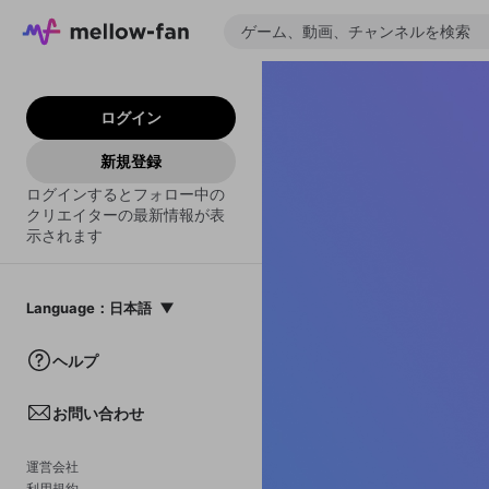
ログイン
新規登録
ログインするとフォロー中の
クリエイターの最新情報が表
示されます
Language
：
日本語
日本語
ヘルプ
English
お問い合わせ
中文(簡体)
한국어
運営会社
利用規約