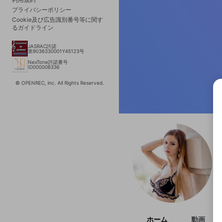
プライバシーポリシー
Cookie及び広告識別番号等に関す
るガイドライン
JASRAC許諾
第9036330001Y45123号
NexTone許諾番号
ID000008336
© OPENREC, inc. All Rights Reserved.
選択
きま
ホーム
動画