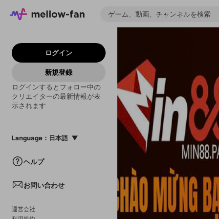
ログイン
新規登録
ログインするとフォロー中の
クリエイターの最新情報が表
示されます
Language
：
日本語
日本語
ヘルプ
English
お問い合わせ
中文(簡体)
한국어
運営会社
利用規約