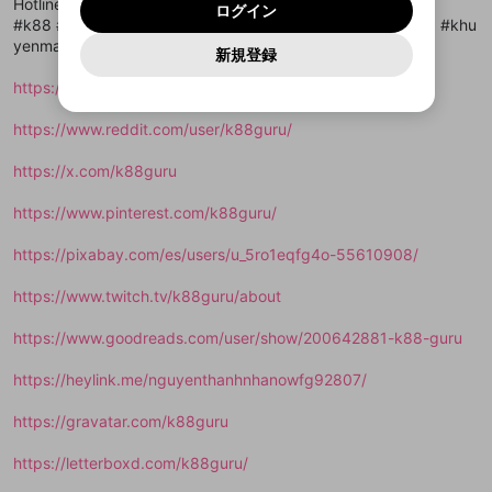
OK
プライバシーの侵害
Hotline: 0914738921
ご登録いただいた情報はサービスの向上を目的
ログイン
再設定する
動画プレイリストがありません
定に含まれていないかご確認ください。
Yahoo! JAPAN
Yahoo! JAPAN
#k88 #k88casino #nhacaik88 #thethaok88 #trangchuk88 #khu
Discordは第三者が提供するコミュニティーサービスで、
として使用いたします。
報告された問題については、利用規約に違反しているか
動画プレイリストを選択
パスワードを忘れた方は
こちら
過激な暴力や自傷行為
mellow-fanとは関わりがありません。Discordに関してのお
yenmaik88 #linkvaok88 #dangkyk88
一部サービスをご利用いただくには、生年月の
どうかをスタッフが確認します。
この機能をむやみに使
新規登録
確認しました
問い合わせにはお答えすることができません。Discordの仕
アカウントをお持ちですか？
アカウントを作成する
登録が必要です。
用することは、利用規約違反になります。
様変更により、限定コミュニティ特典の提供が終了する可能
入力
なりすまし行為
Appleでサインアップ
Appleでサインイン
動画のプレイリストを一つ選択すると、そのプレイ
https://www.facebook.com/k88guru/
ご登録いただいた情報は公開されません。
性がありますが、その際の補償は一切行いません。外部サー
リストの動画をマイページの上部にリストで表示す
ビスとのID連携に関する同意事項に同意の上、参加をお願い
閉じる
ることができます。
出会いを誘導する行為
ファンレターを作成
します。
https://www.reddit.com/user/k88guru/
送信
mellow-fanの
mellow-fanの
利用規約
利用規約
・
・
プライバシーポリシー
プライバシーポリシー
・
・
外部
外部
登録
外部サービスとのID連携に関する同意事項
サービスとのID連携に関する同意事項
サービスとのID連携に関する同意事項
に同意頂いた上
に同意頂いた上
閉じる
ねずみ講やマルチ商法
動画プレイリストを選択
アカウント作成
https://x.com/k88guru
で、次にお進みください
で、次にお進みください
誤解を招く配信設定
あとで登録
Discordとは？
Discordに参加する
https://www.pinterest.com/k88guru/
mellow-fanからのお得な情報をメールで受
ゲームの録画禁止区域の配信
け取る
https://pixabay.com/es/users/u_5ro1eqfg4o-55610908/
改造版・海賊版ソフトの配信
https://www.twitch.tv/k88guru/about
政治的・宗教的・人種的な内容
https://www.goodreads.com/user/show/200642881-k88-guru
その他の問題
https://heylink.me/nguyenthanhnhanowfg92807/
https://gravatar.com/k88guru
https://letterboxd.com/k88guru/