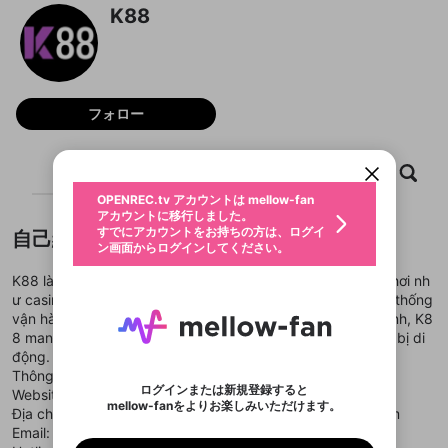
K88
新規登録
OPENREC.tv アカウントは mellow-fan
OPENREC.tvアカウントはmellow-fanア
限定コミュニティ参加方法
フォロー
パーソナルデータの登録
アカウントに移行しました。
カウントに統合しました。
すでにアカウントをお持ちの方は、ログイ
こちらからOPENREC.tvでログイン中のア
動画プレイリストを選択
ン画面からログインしてください。
カウント情報を引き継ぐことができます。
生年月
ホーム
動画
キャプチャ
プレイリスト
固定動画に設定
不適切なユーザーとして報告しま
ファンレター
OPENREC.tv アカウントは mellow-fan
サブスクシェア
@
新規登録
ログイン
すか？
年
月
アカウントに移行しました。
マイページに表示されている動画 (ライブ配信、配
認証コードの入力
すでにアカウントをお持ちの方は、ログイ
自己紹介
生年月は登録後に変更できません。
信予定、アーカイブ、アップロード動画) をページ
選択できるプレイリストがありません。
応援している配信者にファンレターを送ることがで
ン画面からログインしてください。
ご確認ください
のトップに1つ固定できます。動画タイトル横のメ
ログイン
プレイリストは動画の再生画面で作成で
きます。好きなデザインを選んでメッセージを書い
ニューより設定することができます。
メールアドレスで新規登録
メールアドレスでログイン
問題を選択してください
この限定コミュニティは、Discordで提供されてい
性別
きます。
K88 là nền tảng giải trí trực tuyến cung cấp đa dạng trò chơi nh
たり、エールアイテムでデコレーションして、配信
メールアドレスにメールを送信しました。30分以内
パスワード再設定
ます。
者に届けましょう！
ư casino, slot, bắn cá và cá cược thể thao hấp dẫn. Với hệ thống
にメール記載の6桁の認証コードを入力してくださ
入力していただいたメールアドレ
男性
女性
その他
利用規約とプライバシーポリシーが更新されま
問題を選択してください
詳しくはこちら
※ファンレター機能は有料サービスです。
vận hành ổn định, giao diện thân thiện và tốc độ xử lý nhanh, K8
い。
または
または
ポイントが不足しています
した。 サービスを利用するには変更後の内容を
Discordアカウントをお持ちでない方
スに、パスワード再設定用URLを
セッションの有効期限が切れたた
8 mang đến trải nghiệm mượt mà trên cả máy tính và thiết bị di
登録したメールアドレスを入力し、送信してくださ
わいせつな表現
ブロックリストに追加しますか？
この動画の公開は終了しました
お住まいの地域
ご確認いただき、同意していただく必要があり
認証コード
い。
động.
記載されたメールを送信しました
め、ログアウトしました
Discordとは？からDiscordにアクセス
X
X
ます。
mellowポイントの購入に進みますか？
Thông tin liên hệ
他者を誹謗中傷する表現
のでご確認ください
0
6
ログインまたは新規登録すると
Website:
https://k88.guru/
Discordアカウントを作成
mellow-fanをよりお楽しみいただけます。
キャンセル
OK
OK
0
500
著作権の侵害
Địa chỉ: 69 Đường Chợ Chiều 1, Hố Nai, Đồng Nai, Việt Nam
Google
Google
利用規約
プレミアム会員に入会
を確認しました。
OK
いいえ
はい
mellow-fan のメールアドレス（mellow-fan.comド
この画面からDiscordに参加する
Email: k88guru@gmail.com
利用規約
および
プライバシーポリシー
に同意頂いた上で
ログイン
プライバシーポリシー
を確認しました。
メイン及びcs.openrec.co.jpドメイン）が受信拒否設
次にお進みください。