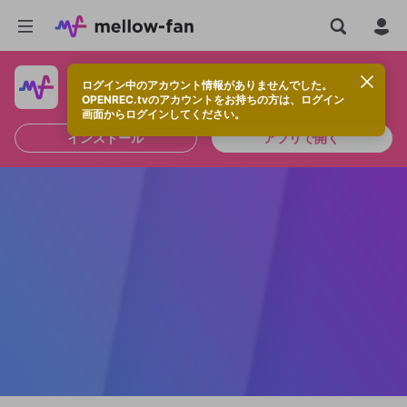
ログイン中のアカウント情報がありませんでした。
快適に視聴するなら、アプリをインストールしよう！
OPENREC.tvのアカウントをお持ちの方は、ログイン
画面からログインしてください。
インストール
アプリで開く