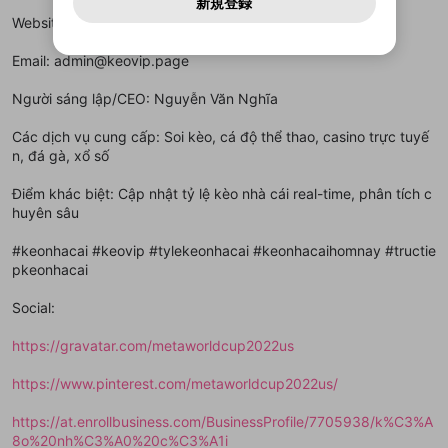
どうかをスタッフが確認します。
この機能をむやみに使
新規登録
確認しました
問い合わせにはお答えすることができません。Discordの仕
アカウントをお持ちですか？
アカウントを作成する
登録が必要です。
用することは、利用規約違反になります。
様変更により、限定コミュニティ特典の提供が終了する可能
Website:
https://metaworldcup2022.us.com/
入力
なりすまし行為
Appleでサインアップ
Appleでサインイン
動画のプレイリストを一つ選択すると、そのプレイ
ご登録いただいた情報は公開されません。
性がありますが、その際の補償は一切行いません。外部サー
リストの動画をマイページの上部にリストで表示す
ビスとのID連携に関する同意事項に同意の上、参加をお願い
閉じる
Email: admin@keovip.page
ることができます。
出会いを誘導する行為
ファンレターを作成
します。
送信
mellow-fanの
mellow-fanの
利用規約
利用規約
・
・
プライバシーポリシー
プライバシーポリシー
・
・
外部
外部
登録
外部サービスとのID連携に関する同意事項
サービスとのID連携に関する同意事項
サービスとのID連携に関する同意事項
に同意頂いた上
に同意頂いた上
閉じる
ねずみ講やマルチ商法
Người sáng lập/CEO: Nguyễn Văn Nghĩa
動画プレイリストを選択
アカウント作成
で、次にお進みください
で、次にお進みください
誤解を招く配信設定
Các dịch vụ cung cấp: Soi kèo, cá độ thể thao, casino trực tuyế
あとで登録
Discordとは？
Discordに参加する
n, đá gà, xổ số
mellow-fanからのお得な情報をメールで受
ゲームの録画禁止区域の配信
け取る
Điểm khác biệt: Cập nhật tỷ lệ kèo nhà cái real-time, phân tích c
改造版・海賊版ソフトの配信
huyên sâu
政治的・宗教的・人種的な内容
#keonhacai #keovip #tylekeonhacai #keonhacaihomnay #tructie
pkeonhacai
その他の問題
Social:
https://gravatar.com/metaworldcup2022us
https://www.pinterest.com/metaworldcup2022us/
https://at.enrollbusiness.com/BusinessProfile/7705938/k%C3%A
8o%20nh%C3%A0%20c%C3%A1i