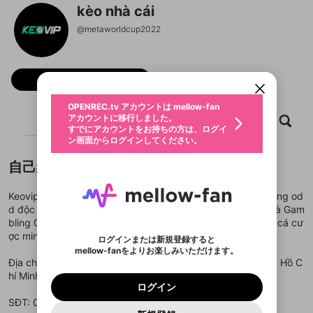
kèo nhà cái
新規登録
@
metaworldcup2022
OPENREC.tv アカウントは mellow-fan
OPENREC.tvアカウントはmellow-fanア
限定コミュニティ参加方法
パーソナルデータの登録
アカウントに移行しました。
カウントに統合しました。
すでにアカウントをお持ちの方は、ログイ
こちらからOPENREC.tvでログイン中のア
動画プレイリストを選択
ン画面からログインしてください。
カウント情報を引き継ぐことができます。
フォロー
生年月
固定動画に設定
不適切なユーザーとして報告しま
ファンレター
OPENREC.tv アカウントは mellow-fan
サブスクシェア
@
新規登録
ログイン
すか？
年
月
アカウントに移行しました。
ホーム
動画
キャプチャ
プレイリスト
マイページに表示されている動画 (ライブ配信、配
認証コードの入力
すでにアカウントをお持ちの方は、ログイ
生年月は登録後に変更できません。
信予定、アーカイブ、アップロード動画) をページ
選択できるプレイリストがありません。
応援している配信者にファンレターを送ることがで
ン画面からログインしてください。
ご確認ください
のトップに1つ固定できます。動画タイトル横のメ
ログイン
プレイリストは動画の再生画面で作成で
きます。好きなデザインを選んでメッセージを書い
ニューより設定することができます。
メールアドレスで新規登録
メールアドレスでログイン
問題を選択してください
この限定コミュニティは、Discordで提供されてい
性別
きます。
たり、エールアイテムでデコレーションして、配信
メールアドレスにメールを送信しました。30分以内
自己紹介
パスワード再設定
ます。
者に届けましょう！
にメール記載の6桁の認証コードを入力してくださ
入力していただいたメールアドレ
男性
女性
その他
利用規約とプライバシーポリシーが更新されま
問題を選択してください
詳しくはこちら
※ファンレター機能は有料サービスです。
い。
または
または
ポイントが不足しています
した。 サービスを利用するには変更後の内容を
Keovip mang đến hệ thống tỷ lệ kèo nhà cái chuẩn xác, bảng od
Discordアカウントをお持ちでない方
スに、パスワード再設定用URLを
セッションの有効期限が切れたた
登録したメールアドレスを入力し、送信してくださ
わいせつな表現
ブロックリストに追加しますか？
この動画の公開は終了しました
d độc quyền được cấp chứng nhận bởi MGA, iTech Labs và Gam
お住まいの地域
ご確認いただき、同意していただく必要があり
認証コード
い。
記載されたメールを送信しました
め、ログアウトしました
Discordとは？からDiscordにアクセス
bling Commission. Nền tảng cam kết cung cấp môi trường cá cư
X
X
ます。
mellowポイントの購入に進みますか？
他者を誹謗中傷する表現
ợc minh bạch, công bằng và uy tín cho người chơi.
のでご確認ください
0
6
ログインまたは新規登録すると
Discordアカウントを作成
mellow-fanをよりお楽しみいただけます。
キャンセル
OK
OK
0
500
著作権の侵害
Google
Google
利用規約
プレミアム会員に入会
を確認しました。
OK
Địa chỉ: 155B Nguyễn Văn Tăng, Long Thạnh Mỹ, Thủ Đức, Hồ C
いいえ
はい
mellow-fan のメールアドレス（mellow-fan.comド
この画面からDiscordに参加する
利用規約
および
プライバシーポリシー
に同意頂いた上で
ログイン
hí Minh, Việt Nam
プライバシーポリシー
を確認しました。
メイン及びcs.openrec.co.jpドメイン）が受信拒否設
次にお進みください。
OK
プライバシーの侵害
ご登録いただいた情報はサービスの向上を目的
ログイン
再設定する
動画プレイリストがありません
定に含まれていないかご確認ください。
Yahoo! JAPAN
Yahoo! JAPAN
Discordは第三者が提供するコミュニティーサービスで、
として使用いたします。
報告された問題については、利用規約に違反しているか
SĐT: 0352783862
動画プレイリストを選択
パスワードを忘れた方は
こちら
過激な暴力や自傷行為
mellow-fanとは関わりがありません。Discordに関してのお
一部サービスをご利用いただくには、生年月の