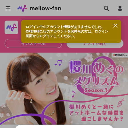
ログイン中のアカウント情報がありませんでした。
快適に視聴するなら、アプリをインストールしよう！
OPENREC.tvのアカウントをお持ちの方は、ログイン
画面からログインしてください。
インストール
アプリで開く
新規登録
OPENREC.tv アカウントは mellow-fan
OPENREC.tvアカウントはmellow-fanア
限定コミュニティ参加方法
パーソナルデータの登録
アカウントに移行しました。
カウントに統合しました。
すでにアカウントをお持ちの方は、ログイ
こちらからOPENREC.tvでログイン中のア
ン画面からログインしてください。
カウント情報を引き継ぐことができます。