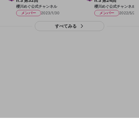
n.3 第32回
n.3 第24回
誤解を招く配信設定
櫻川めぐ公式チャンネル
櫻川めぐ公式チャンネル
あとで登録
Discordとは？
Discordに参加する
メンバー
2023/1/30
メンバー
2022/5/25
mellow-fanからのお得な情報をメールで受
ゲームの録画禁止区域の配信
け取る
すべてみる
改造版・海賊版ソフトの配信
政治的・宗教的・人種的な内容
その他の問題