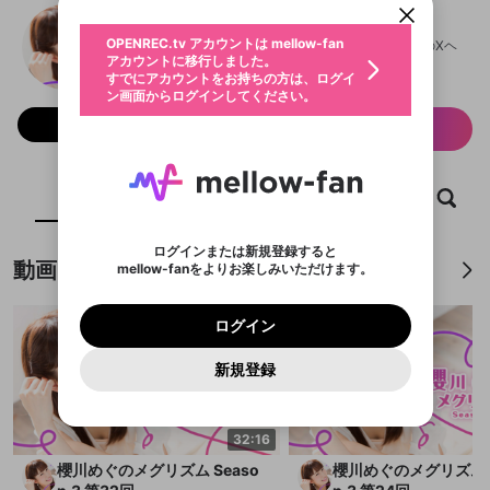
動画プレイリストを選択
生年月
櫻川めぐ公式チャンネル
固定動画に設定
不適切なユーザーとして報告しま
ファンレター
OPENREC.tv アカウントは mellow-fan
サブスクシェア
@
megu_sakuragawa
櫻川めぐ公式チャンネルのXヘ
@
新規登録
ログイン
すか？
年
月
アカウントに移行しました。
マイページに表示されている動画 (ライブ配信、配
認証コードの入力
すでにアカウントをお持ちの方は、ログイ
生年月は登録後に変更できません。
信予定、アーカイブ、アップロード動画) をページ
選択できるプレイリストがありません。
応援している配信者にファンレターを送ることがで
ン画面からログインしてください。
ご確認ください
のトップに1つ固定できます。動画タイトル横のメ
ログイン
プレイリストは動画の再生画面で作成で
きます。好きなデザインを選んでメッセージを書い
ニューより設定することができます。
メールアドレスで新規登録
メールアドレスでログイン
問題を選択してください
フォロー 513
この限定コミュニティは、Discordで提供されてい
性別
サブスク情報
きます。
たり、エールアイテムでデコレーションして、配信
メールアドレスにメールを送信しました。30分以内
パスワード再設定
ます。
者に届けましょう！
にメール記載の6桁の認証コードを入力してくださ
入力していただいたメールアドレ
男性
女性
その他
利用規約とプライバシーポリシーが更新されま
問題を選択してください
詳しくはこちら
※ファンレター機能は有料サービスです。
い。
または
または
ポイントが不足しています
した。 サービスを利用するには変更後の内容を
Discordアカウントをお持ちでない方
スに、パスワード再設定用URLを
セッションの有効期限が切れたた
登録したメールアドレスを入力し、送信してくださ
ホーム
動画
キャプチャ
プレイリスト
わいせつな表現
ブロックリストに追加しますか？
この動画の公開は終了しました
お住まいの地域
ご確認いただき、同意していただく必要があり
認証コード
い。
記載されたメールを送信しました
め、ログアウトしました
Discordとは？からDiscordにアクセス
X
X
ます。
mellowポイントの購入に進みますか？
他者を誹謗中傷する表現
のでご確認ください
0
6
ログインまたは新規登録すると
Discordアカウントを作成
動画
mellow-fanをよりお楽しみいただけます。
キャンセル
OK
OK
0
500
著作権の侵害
Google
Google
利用規約
プレミアム会員に入会
を確認しました。
OK
いいえ
はい
mellow-fan のメールアドレス（mellow-fan.comド
この画面からDiscordに参加する
利用規約
および
プライバシーポリシー
に同意頂いた上で
ログイン
プライバシーポリシー
を確認しました。
メイン及びcs.openrec.co.jpドメイン）が受信拒否設
次にお進みください。
OK
プライバシーの侵害
ご登録いただいた情報はサービスの向上を目的
ログイン
再設定する
動画プレイリストがありません
定に含まれていないかご確認ください。
Yahoo! JAPAN
Yahoo! JAPAN
Discordは第三者が提供するコミュニティーサービスで、
として使用いたします。
報告された問題については、利用規約に違反しているか
動画プレイリストを選択
パスワードを忘れた方は
こちら
過激な暴力や自傷行為
mellow-fanとは関わりがありません。Discordに関してのお
一部サービスをご利用いただくには、生年月の
どうかをスタッフが確認します。
この機能をむやみに使
新規登録
確認しました
問い合わせにはお答えすることができません。Discordの仕
アカウントをお持ちですか？
アカウントを作成する
登録が必要です。
用することは、利用規約違反になります。
様変更により、限定コミュニティ特典の提供が終了する可能
入力
なりすまし行為
Appleでサインアップ
Appleでサインイン
動画のプレイリストを一つ選択すると、そのプレイ
ご登録いただいた情報は公開されません。
性がありますが、その際の補償は一切行いません。外部サー
リストの動画をマイページの上部にリストで表示す
ビスとのID連携に関する同意事項に同意の上、参加をお願い
閉じる
ることができます。
出会いを誘導する行為
ファンレターを作成
します。
32:16
送信
mellow-fanの
mellow-fanの
利用規約
利用規約
・
・
プライバシーポリシー
プライバシーポリシー
・
・
外部
外部
登録
外部サービスとのID連携に関する同意事項
櫻川めぐのメグリズム Seaso
櫻川めぐのメグリズム S
サービスとのID連携に関する同意事項
サービスとのID連携に関する同意事項
に同意頂いた上
に同意頂いた上
閉じる
ねずみ講やマルチ商法
動画プレイリストを選択
アカウント作成
で、次にお進みください
で、次にお進みください