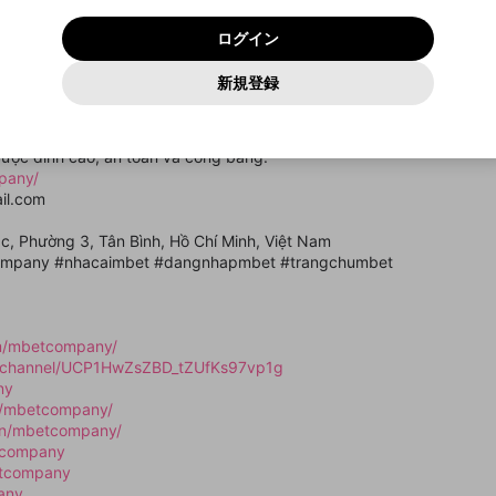
いいえ
はい
利用規約
および
プライバシーポリシー
に同意頂いた上で次にお
この画面からDiscordに参加する
プライバシーポリシー
を確認しました。
及びcs.openrec.co.jpドメイン）が受信拒否設定に含まれて
ログイン
進みください。
OK
プライバシーの侵害
ご登録いただいた情報はサービスの向上を目的として
動画プレイリストがありません
再設定する
いないかご確認ください。
ログイン
Yahoo! JAPAN
Yahoo! JAPAN
使用いたします。
Discordは第三者が提供するコミュニティーサービスで、mellow-
報告された問題については、利用規約に違反しているかどうか
パスワードを忘れた方は
こちら
過激な暴力や自傷行為
確認しました
fanとは関わりがありません。Discordに関してのお問い合わせには
一部サービスをご利用いただくには、生年月の登録が
をスタッフが確認します。
この機能をむやみに使用すること
新規登録
動画プレイリストを選択
お答えすることができません。Discordの仕様変更により、限定コ
アカウントをお持ちですか？
アカウントを作成する
入力
必要です。
は、利用規約違反になります。
Appleでサインアップ
Appleでサインイン
ミュニティ特典の提供が終了する可能性がありますが、その際の補
なりすまし行為
hà cái cá cược trực tuyến hàng đầu châu Á, nổi bật với sự uy tín, c
ご登録いただいた情報は公開されません。
償は一切行いません。外部サービスとのID連携に関する同意事項に
動画のプレイリストを一つ選択すると、そのプレイリストの動
 Với nền tảng công nghệ hiện đại, giao diện thân thiện và bảo mật 
同意の上、参加をお願いします。
出会いを誘導する行為
閉じる
画をマイページの上部にリストで表示することができます。
cược đỉnh cao, an toàn và công bằng.
ファンレターを作成
送信
mellow-fanの
mellow-fanの
利用規約
利用規約
・
・
プライバシーポリシー
プライバシーポリシー
・
・
外部サービ
外部サービ
外部サービスとのID連携に関する同意事項
pany/
登録
スとのID連携に関する同意事項
スとのID連携に関する同意事項
に同意頂いた上で、次にお進み
に同意頂いた上で、次にお進み
閉じる
ねずみ講やマルチ商法
アカウント作成
動画プレイリストを選択
il.com
ください
ください
Discordとは？
Discordに参加する
誤解を招く配信設定
あとで登録
c, Phường 3, Tân Bình, Hồ Chí Minh, Việt Nam
mellow-fanからのお得な情報をメールで受け取
ompany #nhacaimbet #dangnhapmbet #trangchumbet
ゲームの録画禁止区域の配信
る
改造版・海賊版ソフトの配信
m/mbetcompany/
政治的・宗教的・人種的な内容
m/channel/UCP1HwZsZBD_tZUfKs97vp1g
その他の問題
ny
m/mbetcompany/
/in/mbetcompany/
etcompany
etcompany
any