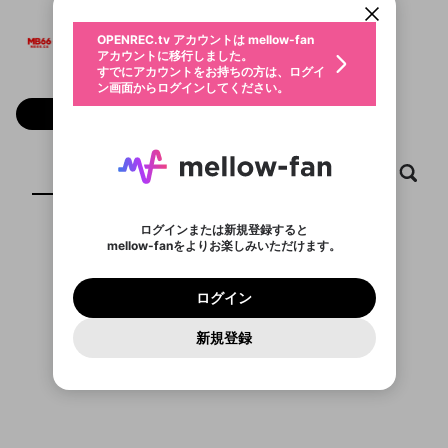
動画プレイリストを選択
生年月
MB66
固定動画に設定
不適切なユーザーとして報告しま
ファンレター
OPENREC.tv アカウントは mellow-fan
サブスクシェア
@
mb66ca1
@
新規登録
ログイン
すか？
年
月
アカウントに移行しました。
マイページに表示されている動画 (ライブ配信、配
認証コードの入力
すでにアカウントをお持ちの方は、ログイ
生年月は登録後に変更できません。
信予定、アーカイブ、アップロード動画) をページ
選択できるプレイリストがありません。
応援している配信者にファンレターを送ることがで
ン画面からログインしてください。
ご確認ください
のトップに1つ固定できます。動画タイトル横のメ
ログイン
プレイリストは動画の再生画面で作成で
きます。好きなデザインを選んでメッセージを書い
ニューより設定することができます。
メールアドレスで新規登録
メールアドレスでログイン
問題を選択してください
フォロー
この限定コミュニティは、Discordで提供されてい
性別
きます。
たり、エールアイテムでデコレーションして、配信
メールアドレスにメールを送信しました。30分以内
パスワード再設定
ます。
者に届けましょう！
にメール記載の6桁の認証コードを入力してくださ
入力していただいたメールアドレ
男性
女性
その他
利用規約とプライバシーポリシーが更新されま
問題を選択してください
詳しくはこちら
※ファンレター機能は有料サービスです。
い。
または
または
ポイントが不足しています
した。 サービスを利用するには変更後の内容を
Discordアカウントをお持ちでない方
スに、パスワード再設定用URLを
セッションの有効期限が切れたた
ホーム
動画
キャプチャ
プレイリスト
登録したメールアドレスを入力し、送信してくださ
わいせつな表現
ブロックリストに追加しますか？
この動画の公開は終了しました
お住まいの地域
ご確認いただき、同意していただく必要があり
認証コード
い。
記載されたメールを送信しました
め、ログアウトしました
Discordとは？からDiscordにアクセス
X
X
ます。
mellowポイントの購入に進みますか？
他者を誹謗中傷する表現
のでご確認ください
0
6
ログインまたは新規登録すると
Discordアカウントを作成
mellow-fanをよりお楽しみいただけます。
キャンセル
OK
OK
0
500
著作権の侵害
表示するコンテンツがありません
Google
Google
利用規約
プレミアム会員に入会
を確認しました。
OK
いいえ
はい
mellow-fan のメールアドレス（mellow-fan.comド
この画面からDiscordに参加する
利用規約
および
プライバシーポリシー
に同意頂いた上で
ログイン
プライバシーポリシー
を確認しました。
メイン及びcs.openrec.co.jpドメイン）が受信拒否設
次にお進みください。
OK
プライバシーの侵害
ご登録いただいた情報はサービスの向上を目的
ログイン
再設定する
動画プレイリストがありません
定に含まれていないかご確認ください。
Yahoo! JAPAN
Yahoo! JAPAN
Discordは第三者が提供するコミュニティーサービスで、
として使用いたします。
報告された問題については、利用規約に違反しているか
動画プレイリストを選択
パスワードを忘れた方は
こちら
過激な暴力や自傷行為
mellow-fanとは関わりがありません。Discordに関してのお
一部サービスをご利用いただくには、生年月の
どうかをスタッフが確認します。
この機能をむやみに使
新規登録
確認しました
問い合わせにはお答えすることができません。Discordの仕
アカウントをお持ちですか？
アカウントを作成する
登録が必要です。
用することは、利用規約違反になります。
様変更により、限定コミュニティ特典の提供が終了する可能
入力
なりすまし行為
Appleでサインアップ
Appleでサインイン
動画のプレイリストを一つ選択すると、そのプレイ
ご登録いただいた情報は公開されません。
性がありますが、その際の補償は一切行いません。外部サー
リストの動画をマイページの上部にリストで表示す
ビスとのID連携に関する同意事項に同意の上、参加をお願い
閉じる
ることができます。
出会いを誘導する行為
ファンレターを作成
します。
送信
mellow-fanの
mellow-fanの
利用規約
利用規約
・
・
プライバシーポリシー
プライバシーポリシー
・
・
外部
外部
登録
外部サービスとのID連携に関する同意事項
サービスとのID連携に関する同意事項
サービスとのID連携に関する同意事項
に同意頂いた上
に同意頂いた上
閉じる
ねずみ講やマルチ商法
動画プレイリストを選択
アカウント作成
で、次にお進みください
で、次にお進みください