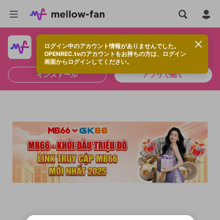
ログイン中のアカウント情報がありませんでした。
快適に視聴するなら、アプリをインストールしよう！
OPENREC.tvのアカウントをお持ちの方は、ログイン
画面からログインしてください。
インストール
アプリで開く
新規登録
OPENREC.tv アカウントは mellow-fan
OPENREC.tvアカウントはmellow-fanア
限定コミュニティ参加方法
パーソナルデータの登録
アカウントに移行しました。
カウントに統合しました。
すでにアカウントをお持ちの方は、ログイ
こちらからOPENREC.tvでログイン中のア
ン画面からログインしてください。
カウント情報を引き継ぐことができます。