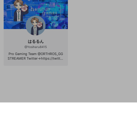
放送に遊びに来てくださいね👍 ====
=============== 🚫【当チャンネ
ル注意事項】🚫 🔥酷い暴言や、露骨
な下ネタ、 プレイしてる方への中
傷、 他のリスナーさんが不快に思
う コメントはお控えください。
（注意してもやめない場合ブロック
する場合があります） 🔥フレンド依
頼などは、現在募集しておりません
はるるん
=================== 🔻Official
@
Yosiharu8415
Web Site🔻 http://rikucc.wixsite.co
m/camellia 🔻youtube🔻 https://ww
Pro Gaming Team @ORTHROS_GG
w.youtube.com/user/rikucc 🔻日常
STREAMER Twitter→https://twitter.
ブログ🔻 http://rikucc.blog.jp/ 🔻Tw
com/Hinano3k よかったらフォロー
itter🔻 https://twitter.com/kuroi_rik
エール宜しくね(*ˊᵕˋ*) スプラトゥー
u =================== 💬お仕
ンメインで配信します〜 コメント大
事、コラボ、イラスト、お便りなど
歓迎です〜 ゲームの良さを伝えれた
はHPから連絡することができます。
らなと思います🎮ᔦꙬᔨ YouTube→ h
ttps://youtube.com/channel/UCytd
hnkcqUA1njZqd1U1PUg