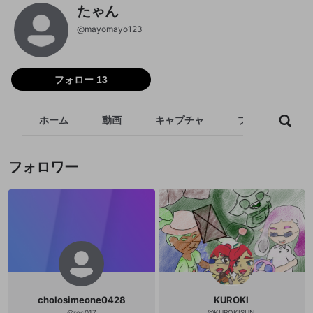
たゃん
@
mayomayo123
フォロー 13
ホーム
動画
キャプチャ
プレイリスト
フォロワー
cholosimeone0428
KUROKI
@
rec017
@
KUROKISUN