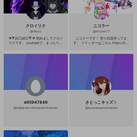
クロイリク
ニコラー
@
rikucc
@
nicorer77
🔰🔻自己紹介🔻🔰 初めましてクロイ
ニコラーです！ 塗り武器持ってま
リクです。 youtubeで、まったりゲ
す。 ツイッターはこちら https://twi
ーム実況動画など作って活動してま
tter.com/paburo_nicorer YouTubeは
す。 オープンレックではモンスター
こちら https://m.youtube.com/chan
ハンターシリーズをメインに生配信
nel/UCZiHZV1QLLkbNZOq4dQQFZg
してます。 ▼モンハンの経歴 MH
ニコラー実績 第2回近畿甲子園屋台
片手剣 532時間 HR０ MHG 片手剣
側3位 第3回近畿甲子園イカス号3位
821時間 HR0 MHP ハンマー 345時
イカップルLF優勝 けろあきCUP優勝
間 HR0 MH2 弓 480時間 HR０ MH
バケツオンリー杯準優勝 ローラー杯
P2 弓 5828時間 HR6 MHF 太刀 1
準優勝 ガチアサリ杯3位 405杯ベス
500時間 HR436 MHP2G オール 8
ト4 ブラスターカップ 花火杯4位 Oo
233時間 HR9 MHP3 片手剣 1453
zily杯ベスト4 θ杯ベスト4 ラピラビ
時間 HR６ MHP3HD 弓 1453時間 HR
杯ベスト8 エリア杯ベスト8 Splated
６ MHG_Wii 未購入 MH3 ボウガ
杯ベスト8 Splated杯ベスト16 Splat
d45947846
さとっこキッズ！
ン 879時間 HR０ MH3G 片手剣 14
ed杯ベスト16 ミックス杯ベスト16 S
時間 HR０ MH3GHD 未購入 MH4
yCUPベスト16 SyCUPベスト16 SAN
@
ndjsjavervshsnanannfnenwn
@
aaaaaaaanannanan
大剣 320時間 HR121 MH4G 大剣
杯ベスト16 glory cupベスト16 イカ
648時間 HR201 MHX 弓 350時間
ップルLFベスト16 WFB杯ベスト24
HR102 MHXX 弓 480時間 HR168
MHXXNS 未購入 📺放送時間📺 金曜
２３時～２時頃 毎週ではないですが
配信やってます 👍是非フォローして