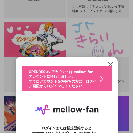
主に更新してるブログ兼絵の投下場
所兼 ライトプレイヤーの趣味が丸わ
かりになるところ・ｗ・つ http://kur
okinecosky.blog133.fc2.com/ が
っつり絡んでくる人大好きで有名なK
UROKIさんやで さいきんepicクリ
エイターになりました「KUROKI-SU
新規登録
N」 ここにいないときはここで配信y
outube＾ｍ＾つ https://www.youtu
OPENREC.tv アカウントは mellow-fan
OPENREC.tvアカウントはmellow-fanア
限定コミュニティ参加方法
be.com/channel/UCzNuFckmnsT9K
パーソナルデータの登録
アカウントに移行しました。
カウントに統合しました。
UxIeH9oIRw ゲームの腕は「あんま
すでにアカウントをお持ちの方は、ログイ
こちらからOPENREC.tvでログイン中のア
りうまくないけど、のみこみははや
動画プレイリストを選択
ン画面からログインしてください。
カウント情報を引き継ぐことができます。
い」程度の ライトプレイヤーを自称
生年月
しています・ｗ・（どーん ここで配
固定動画に設定
不適切なユーザーとして報告しま
ダンジョン✅
きらい
信してない時はよそ配信してっかも
ファンレター
OPENREC.tv アカウントは mellow-fan
サブスクシェア
@
だけど、 まあみんな見てくれる方に
新規登録
ログイン
@
danjyon_kpp
@
kirai_chan
すか？
年
月
アカウントに移行しました。
マイページに表示されている動画 (ライブ配信、配
おいらの配信傾向は傾く・・・かも
認証コードの入力
ヘッダーとアイコンくれたらスタッ
すでにアカウントをお持ちの方は、ログイ
生年月は登録後に変更できません。
しれない＾ｗ＾（ニコッ プロフ絵は
信予定、アーカイブ、アップロード動画) をページ
選択できるプレイリストがありません。
応援している配信者にファンレターを送ることがで
フに任命します
ン画面からログインしてください。
ご確認ください
適当に気分の自前調達で更新します
のトップに1つ固定できます。動画タイトル横のメ
ログイン
プレイリストは動画の再生画面で作成で
きます。好きなデザインを選んでメッセージを書い
＾ｗ＾ この色塗り範囲のてきとうさ
ニューより設定することができます。
メールアドレスで新規登録
メールアドレスでログイン
問題を選択してください
この限定コミュニティは、Discordで提供されてい
性別
きます。
たり、エールアイテムでデコレーションして、配信
がライトプレイヤーらしさだ！・
メールアドレスにメールを送信しました。30分以内
パスワード再設定
ます。
ｗ・ よく実況の声は？って聞かれる
者に届けましょう！
にメール記載の6桁の認証コードを入力してくださ
入力していただいたメールアドレ
男性
女性
その他
利用規約とプライバシーポリシーが更新されま
問題を選択してください
詳しくはこちら
けど、 お客さんの入りと家族間の声
※ファンレター機能は有料サービスです。
い。
または
または
ポイントが不足しています
のやりとりが多い為、 基本昼間とか
した。 サービスを利用するには変更後の内容を
Discordアカウントをお持ちでない方
スに、パスワード再設定用URLを
セッションの有効期限が切れたた
登録したメールアドレスを入力し、送信してくださ
わいせつな表現
家族居る時間帯はできないけど、 気
チームメンバーに追加しますか？
ブロックリストに追加しますか？
この動画の公開は終了しました
お住まいの地域
ご確認いただき、同意していただく必要があり
認証コード
い。
が向いたら機器自体はあｒｙ、 その
記載されたメールを送信しました
め、ログアウトしました
Discordとは？からDiscordにアクセス
X
X
分コメント欄で適当におもったこと
ます。
mellowポイントの購入に進みますか？
他者を誹謗中傷する表現
のでご確認ください
0
6
をわりとがんがんつぶやいてくスタ
ログインまたは新規登録すると
Discordアカウントを作成
イルでやってますということを描き
mellow-fanをよりお楽しみいただけます。
キャンセル
キャンセル
OK
はい
OK