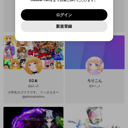
0
500
著作権の侵害
たいだけでこれだけプロフを埋める
Google
Google
利用規約
プレミアム会員に入会
を確認しました。
OK
いいえ
はい
mellow-fan のメールアドレス（mellow-fan.comド
この画面からDiscordに参加する
ことに成功する女子力・ｗ・ まあ動
利用規約
および
プライバシーポリシー
に同意頂いた上で
ログイン
ライアー
Kyg0Music
プライバシーポリシー
を確認しました。
画にコメントがんがんしてくれた方
メイン及びcs.openrec.co.jpドメイン）が受信拒否設
次にお進みください。
OK
プライバシーの侵害
ご登録いただいた情報はサービスの向上を目的
ログイン
@
lier_0829
@
detyuaaaaann
がテンション的にはあがるので、 ソ
再設定する
動画プレイリストがありません
定に含まれていないかご確認ください。
Yahoo! JAPAN
Yahoo! JAPAN
Discordは第三者が提供するコミュニティーサービスで、
として使用いたします。
ロゲーなら特にガッツリコメントを
報告された問題については、利用規約に違反しているか
動画プレイリストを選択
パスワードを忘れた方は
こちら
過激な暴力や自傷行為
mellow-fanとは関わりがありません。Discordに関してのお
入れて チャット死を狙ってみてくだ
一部サービスをご利用いただくには、生年月の
どうかをスタッフが確認します。
この機能をむやみに使
新規登録
確認しました
問い合わせにはお答えすることができません。Discordの仕
アカウントをお持ちですか？
アカウントを作成する
さい・ｗ・ 簡単なゲームほど慢心し
登録が必要です。
用することは、利用規約違反になります。
様変更により、限定コミュニティ特典の提供が終了する可能
入力
なりすまし行為
てるから釣れるよ！＾ｗ＾ 非常に多
Appleでサインアップ
Appleでサインイン
動画のプレイリストを一つ選択すると、そのプレイ
ご登録いただいた情報は公開されません。
性がありますが、その際の補償は一切行いません。外部サー
趣味なので、たとえば今期のアニメ
リストの動画をマイページの上部にリストで表示す
ビスとのID連携に関する同意事項に同意の上、参加をお願い
閉じる
何見てる？とか聴かれても、 だいた
ることができます。
出会いを誘導する行為
ファンレターを作成
します。
いニコニコとプライムと地上波で
送信
mellow-fanの
mellow-fanの
利用規約
利用規約
・
・
プライバシーポリシー
プライバシーポリシー
・
・
外部
外部
「一話みたらとりあえずそのうち全
登録
外部サービスとのID連携に関する同意事項
サービスとのID連携に関する同意事項
サービスとのID連携に関する同意事項
に同意頂いた上
に同意頂いた上
閉じる
ねずみ講やマルチ商法
動画プレイリストを選択
アカウント作成
話みるマン」です・ｗ・ 好きな奴は
で、次にお進みください
で、次にお進みください
通常速だけど、微妙なやつは 盛り上
がってくるまで倍速でみてるところ
誤解を招く配信設定
あとで登録
Discordとは？
Discordに参加する
あるというか そもそもゲームしなが
mellow-fanからのお得な情報をメールで受
ら見てるから、けっこういい加減な
ゲームの録画禁止区域の配信
解釈で 話をきいてたりそーでもなか
け取る
ったりします＠ｗ＠（ドヤァ 正直言
G2🍌
ろりこん
改造版・海賊版ソフトの配信
って乙女系だろうがBLであってもや
@
g2_s2
@
arr__x
おい展開になっても 実写すら話とし
小学生のゴリラです。 ツッタカター
て楽しめるクチなので アマゾンプラ
政治的・宗教的・人種的な内容
@uhhouhohho
イムビデオのおすすめとかｒｙ
その他の問題