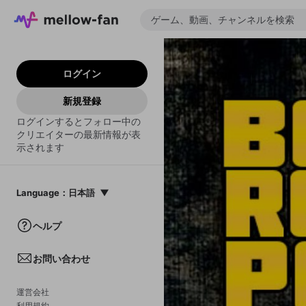
ログイン
新規登録
ログインするとフォロー中の
クリエイターの最新情報が表
示されます
Language
：
日本語
日本語
ヘルプ
English
お問い合わせ
中文(簡体)
한국어
運営会社
利用規約