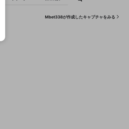
Mbet338が作成したキャプチャをみる