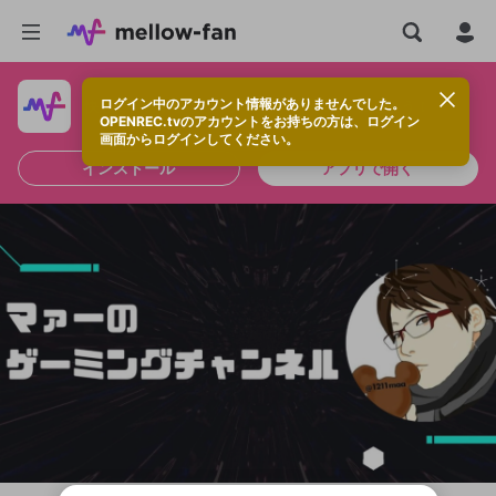
ログイン中のアカウント情報がありませんでした。
快適に視聴するなら、アプリをインストールしよう！
OPENREC.tvのアカウントをお持ちの方は、ログイン
画面からログインしてください。
インストール
アプリで開く
新規登録
OPENREC.tv アカウントは mellow-fan
OPENREC.tvアカウントはmellow-fanア
限定コミュニティ参加方法
パーソナルデータの登録
アカウントに移行しました。
カウントに統合しました。
すでにアカウントをお持ちの方は、ログイ
こちらからOPENREC.tvでログイン中のア
ン画面からログインしてください。
カウント情報を引き継ぐことができます。