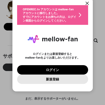
動画プレイリストを選択
生年月
マァー
固定動画に設定
不適切なユーザーとして報告しま
ファンレター
OPENREC.tv アカウントは mellow-fan
サブスクシェア
@
maxa1211
マァーのXヘ
@
新規登録
ログイン
すか？
年
月
アカウントに移行しました。
マイページに表示されている動画 (ライブ配信、配
認証コードの入力
すでにアカウントをお持ちの方は、ログイ
生年月は登録後に変更できません。
信予定、アーカイブ、アップロード動画) をページ
選択できるプレイリストがありません。
応援している配信者にファンレターを送ることがで
ン画面からログインしてください。
ご確認ください
のトップに1つ固定できます。動画タイトル横のメ
ログイン
プレイリストは動画の再生画面で作成で
きます。好きなデザインを選んでメッセージを書い
ニューより設定することができます。
メールアドレスで新規登録
メールアドレスでログイン
問題を選択してください
フォロー 227
この限定コミュニティは、Discordで提供されてい
性別
きます。
たり、エールアイテムでデコレーションして、配信
メールアドレスにメールを送信しました。30分以内
パスワード再設定
ます。
者に届けましょう！
にメール記載の6桁の認証コードを入力してくださ
入力していただいたメールアドレ
男性
女性
その他
利用規約とプライバシーポリシーが更新されま
問題を選択してください
詳しくはこちら
※ファンレター機能は有料サービスです。
い。
または
または
ポイントが不足しています
した。 サービスを利用するには変更後の内容を
Discordアカウントをお持ちでない方
スに、パスワード再設定用URLを
セッションの有効期限が切れたた
ホーム
動画
キャプチャ
プレイリスト
登録したメールアドレスを入力し、送信してくださ
わいせつな表現
ブロックリストに追加しますか？
この動画の公開は終了しました
お住まいの地域
ご確認いただき、同意していただく必要があり
認証コード
い。
記載されたメールを送信しました
め、ログアウトしました
Discordとは？からDiscordにアクセス
X
X
ます。
mellowポイントの購入に進みますか？
他者を誹謗中傷する表現
のでご確認ください
0
6
ログインまたは新規登録すると
サポーター
Discordアカウントを作成
mellow-fanをよりお楽しみいただけます。
キャンセル
OK
OK
0
500
著作権の侵害
Google
Google
利用規約
プレミアム会員に入会
を確認しました。
OK
いいえ
はい
mellow-fan のメールアドレス（mellow-fan.comド
この画面からDiscordに参加する
利用規約
および
プライバシーポリシー
に同意頂いた上で
ログイン
プライバシーポリシー
を確認しました。
今月
先月
累積
メイン及びcs.openrec.co.jpドメイン）が受信拒否設
次にお進みください。
OK
プライバシーの侵害
ご登録いただいた情報はサービスの向上を目的
ログイン
再設定する
動画プレイリストがありません
定に含まれていないかご確認ください。
Yahoo! JAPAN
Yahoo! JAPAN
Discordは第三者が提供するコミュニティーサービスで、
として使用いたします。
報告された問題については、利用規約に違反しているか
動画プレイリストを選択
パスワードを忘れた方は
こちら
過激な暴力や自傷行為
mellow-fanとは関わりがありません。Discordに関してのお
一部サービスをご利用いただくには、生年月の
どうかをスタッフが確認します。
この機能をむやみに使
新規登録
確認しました
問い合わせにはお答えすることができません。Discordの仕
アカウントをお持ちですか？
アカウントを作成する
登録が必要です。
用することは、利用規約違反になります。
様変更により、限定コミュニティ特典の提供が終了する可能
入力
なりすまし行為
Appleでサインアップ
Appleでサインイン
動画のプレイリストを一つ選択すると、そのプレイ
ご登録いただいた情報は公開されません。
性がありますが、その際の補償は一切行いません。外部サー
リストの動画をマイページの上部にリストで表示す
ビスとのID連携に関する同意事項に同意の上、参加をお願い
閉じる
ることができます。
出会いを誘導する行為
ファンレターを作成
します。
送信
mellow-fanの
mellow-fanの
利用規約
利用規約
・
・
プライバシーポリシー
プライバシーポリシー
・
・
外部
外部
まだ、表示するサポーターがいません。
登録
外部サービスとのID連携に関する同意事項
サービスとのID連携に関する同意事項
サービスとのID連携に関する同意事項
に同意頂いた上
に同意頂いた上
閉じる
ねずみ講やマルチ商法
動画プレイリストを選択
アカウント作成
で、次にお進みください
で、次にお進みください