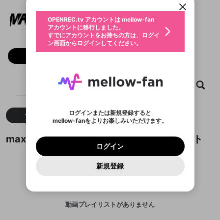
動画プレイリストを選択
生年月
max88proclub
固定動画に設定
不適切なユーザーとして報告しま
ファンレター
OPENREC.tv アカウントは mellow-fan
サブスクシェア
@
max88proclub
@
新規登録
ログイン
すか？
年
月
アカウントに移行しました。
マイページに表示されている動画 (ライブ配信、配
認証コードの入力
すでにアカウントをお持ちの方は、ログイ
生年月は登録後に変更できません。
信予定、アーカイブ、アップロード動画) をページ
選択できるプレイリストがありません。
応援している配信者にファンレターを送ることがで
ン画面からログインしてください。
ご確認ください
のトップに1つ固定できます。動画タイトル横のメ
ログイン
プレイリストは動画の再生画面で作成で
きます。好きなデザインを選んでメッセージを書い
ニューより設定することができます。
メールアドレスで新規登録
メールアドレスでログイン
問題を選択してください
フォロー
この限定コミュニティは、Discordで提供されてい
性別
きます。
たり、エールアイテムでデコレーションして、配信
メールアドレスにメールを送信しました。30分以内
パスワード再設定
ます。
者に届けましょう！
にメール記載の6桁の認証コードを入力してくださ
入力していただいたメールアドレ
男性
女性
その他
利用規約とプライバシーポリシーが更新されま
問題を選択してください
詳しくはこちら
※ファンレター機能は有料サービスです。
い。
または
または
ポイントが不足しています
した。 サービスを利用するには変更後の内容を
Discordアカウントをお持ちでない方
スに、パスワード再設定用URLを
セッションの有効期限が切れたた
ホーム
動画
キャプチャ
プレイリスト
登録したメールアドレスを入力し、送信してくださ
わいせつな表現
ブロックリストに追加しますか？
この動画の公開は終了しました
お住まいの地域
ご確認いただき、同意していただく必要があり
認証コード
い。
記載されたメールを送信しました
め、ログアウトしました
Discordとは？からDiscordにアクセス
X
X
ます。
mellowポイントの購入に進みますか？
他者を誹謗中傷する表現
のでご確認ください
0
6
ログインまたは新規登録すると
すべて
動画
キャプチャ
Discordアカウントを作成
mellow-fanをよりお楽しみいただけます。
キャンセル
OK
OK
0
500
著作権の侵害
Google
Google
利用規約
プレミアム会員に入会
を確認しました。
OK
いいえ
はい
mellow-fan のメールアドレス（mellow-fan.comド
この画面からDiscordに参加する
利用規約
および
プライバシーポリシー
に同意頂いた上で
ログイン
max88proclubが作成した動画プレイリスト
プライバシーポリシー
を確認しました。
メイン及びcs.openrec.co.jpドメイン）が受信拒否設
次にお進みください。
OK
プライバシーの侵害
ご登録いただいた情報はサービスの向上を目的
ログイン
再設定する
動画プレイリストがありません
定に含まれていないかご確認ください。
Yahoo! JAPAN
Yahoo! JAPAN
Discordは第三者が提供するコミュニティーサービスで、
として使用いたします。
報告された問題については、利用規約に違反しているか
動画プレイリストを選択
パスワードを忘れた方は
こちら
過激な暴力や自傷行為
mellow-fanとは関わりがありません。Discordに関してのお
一部サービスをご利用いただくには、生年月の
どうかをスタッフが確認します。
この機能をむやみに使
新規登録
確認しました
問い合わせにはお答えすることができません。Discordの仕
アカウントをお持ちですか？
アカウントを作成する
登録が必要です。
用することは、利用規約違反になります。
様変更により、限定コミュニティ特典の提供が終了する可能
入力
なりすまし行為
Appleでサインアップ
Appleでサインイン
動画のプレイリストを一つ選択すると、そのプレイ
ご登録いただいた情報は公開されません。
性がありますが、その際の補償は一切行いません。外部サー
リストの動画をマイページの上部にリストで表示す
ビスとのID連携に関する同意事項に同意の上、参加をお願い
閉じる
ることができます。
出会いを誘導する行為
ファンレターを作成
します。
送信
mellow-fanの
mellow-fanの
利用規約
利用規約
・
・
プライバシーポリシー
プライバシーポリシー
・
・
外部
外部
動画プレイリストがありません
登録
外部サービスとのID連携に関する同意事項
サービスとのID連携に関する同意事項
サービスとのID連携に関する同意事項
に同意頂いた上
に同意頂いた上
閉じる
ねずみ講やマルチ商法
動画プレイリストを選択
アカウント作成
で、次にお進みください
で、次にお進みください