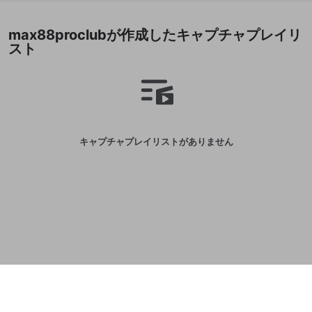
誤解を招く配信設定
あとで登録
Discordとは？
Discordに参加する
max88proclubが作成したキャプチャプレイリ
mellow-fanからのお得な情報をメールで受
ゲームの録画禁止区域の配信
スト
け取る
改造版・海賊版ソフトの配信
政治的・宗教的・人種的な内容
その他の問題
キャプチャプレイリストがありません