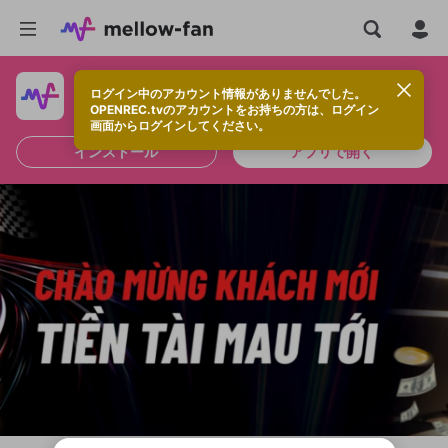
ログイン中のアカウント情報がありませんでした。
快適に視聴するなら、アプリをインストールしよう！
OPENREC.tvのアカウントをお持ちの方は、ログイン
画面からログインしてください。
インストール
アプリで開く
新規登録
OPENREC.tv アカウントは mellow-fan
OPENREC.tvアカウントはmellow-fanア
限定コミュニティ参加方法
パーソナルデータの登録
アカウントに移行しました。
カウントに統合しました。
すでにアカウントをお持ちの方は、ログイ
こちらからOPENREC.tvでログイン中のア
ン画面からログインしてください。
カウント情報を引き継ぐことができます。