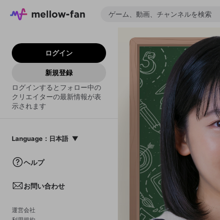
ログイン
新規登録
ログインするとフォロー中の
クリエイターの最新情報が表
示されます
Language
：
日本語
日本語
ヘルプ
English
お問い合わせ
中文(簡体)
한국어
運営会社
利用規約