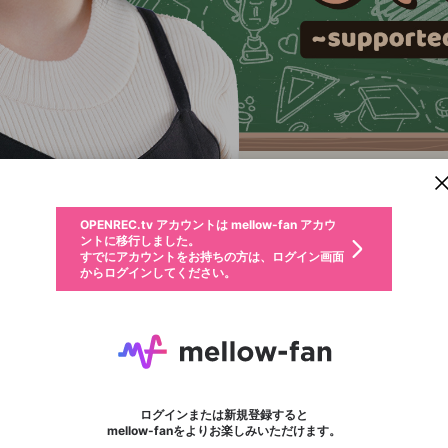
新規登録
OPENREC.tv アカウントは mellow-fan アカウ
OPENREC.tvアカウントはmellow-fanアカウン
パーソナルデータの登録
限定コミュニティ参加方法
ントに移行しました。
トに統合しました。
すでにアカウントをお持ちの方は、ログイン画面
こちらからOPENREC.tvでログイン中のアカウ
からログインしてください。
ント情報を引き継ぐことができます。
動画プレイリストを選択
生年月
固定動画に設定
不適切なユーザーとして報告します
ファンレター
サブスクシェア
OPENREC.tv アカウントは mellow-fan アカウ
@
新規登録
ログイン
か？
年
月
ントに移行しました。
マイページに表示されている動画 (ライブ配信、配信予定、ア
すでにアカウントをお持ちの方は、ログイン画面
ーカイブ、アップロード動画) をページのトップに1つ固定で
増田里紅のLet's STUDY！！！
応援している配信者にファンレターを送ることができま
生年月は登録後に変更できません。
認証コードの入力
できるプレイリストがありません。プレイリストは動画の再生画面で作
からログインしてください。
きます。動画タイトル横のメニューより設定することができま
す。好きなデザインを選んでメッセージを書いたり、エ
ログイン
す。
@
masuda-riku
ご確認ください
す。
メールアドレスで新規登録
メールアドレスでログイン
問題を選択してください
ールアイテムでデコレーションして、配信者に届けまし
性別
ょう！
メールアドレスにメールを送信しました。30分以内にメ
パスワード再設定
詳しくはこちら
この限定コミュニティは、Discordで提供されています。
入力していただいたメールアドレス
男性
女性
その他
問題を選択してください
※ファンレター機能は有料サービスです。
ール記載の6桁の認証コードを入力してください。
利用規約とプライバシーポリシーが更新されました。
または
または
ポイントが不足しています
フォロー 322
に、パスワード再設定用URLを記載
セッションの有効期限が切れたた
Discordアカウントをお持ちでない方
サービスを利用するには変更後の内容をご確認いただ
わいせつな表現
認証コード
検索履歴をすべて削除しますか？
ブロックリストに追加しますか？
この動画の公開は終了しました
登録したメールアドレスを入力し、送信してください。
お住まいの地域
されたメールを送信しましたのでご
め、ログアウトしました
き、同意していただく必要があります。
X
X
Discordとは？からDiscordにアクセス
mellowポイントの購入に進みますか？
他者を誹謗中傷する表現
0
6
確認ください
ログインまたは新規登録すると
Discordアカウントを作成
キャンセル
mellow-fanをよりお楽しみいただけます。
いいえ
OK
はい
OK
利用規約
を確認しました。
0
500
著作権の侵害
Google
Google
キャプチャ
プレイリスト
フォロー
フォロワー
プレミアム会員に入会
mellow-fan のメールアドレス（mellow-fan.comドメイン
OK