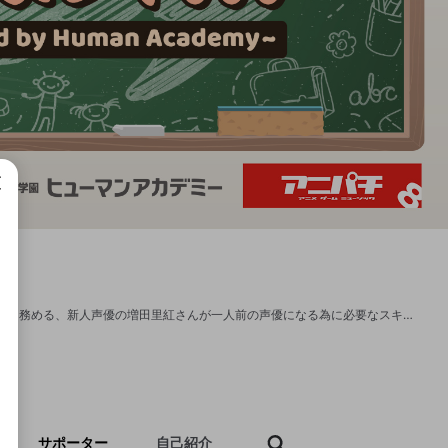
成で
2021年10月放送アニメ「プラオレ！～PRIDE OF ORANGE〜」の主役・水沢愛佳役を務める、新人声優の増田里紅さんが一人前の声優になる為に必要なスキルを身に付けたり、業界の先輩にお話を聞いて成長を目指していく番組です。毎週水曜日19時より放送予定です。 ■増田里紅さんご本人コメント Q.どのようなチャンネル/配信にしていきたいですか？ A. 色々なことにチャレンジし、チャンネルを通じて私自身が声優として、また、人間的に成長していく姿を皆様に楽しんで見ていただけるようなチャンネルにしていきたいです！！ Q. ファンの皆様にコメントをお願いいたします！ A. 初めての配信で緊張もしていますが とてもワクワクして楽しみです！！！ 皆様に増田里紅をもっともっと知ってもらう為にそして配信を楽しんでいただくためにチャレンジ精神旺盛に色々な事に取り組んでいきたいと思っています。スポンジのようにたくさんの事を吸収して成長していく姿を見ていただけるように頑張ります！ よろしくお願いします！ ■増田里紅さんプロフィール 誕生日：3月22日 血液型：B型 特技：空手「旋風脚」 趣味：歌うこと、入浴 Twitter（@MsdRiku）：https://twitter.com/MsdRiku TikTok： https://vt.tiktok.com/ZSJRbNPmg/ ▼サブスクご入会手順 https://openrecnext.amebaownd.com/posts/13053739 ▼限定コミュニティ（Discord）の参加方法はこちら！ https://openrecnext.amebaownd.com/posts/11101764
サポーター
自己紹介