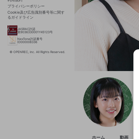
プライバシーポリシー
Cookie及び広告識別番号等に関す
るガイドライン
JASRAC許諾
第9036330001Y45123号
NexTone許諾番号
ID000008336
© OPENREC, inc. All Rights Reserved.
選択
きま
ホーム
動画