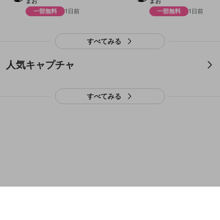
まお
まお
誤解を招く配信設定
一部無料
1日前
一部無料
1日前
あとで登録
Discordとは？
Discordに参加する
mellow-fanからのお得な情報をメールで受
ゲームの録画禁止区域の配信
け取る
すべてみる
改造版・海賊版ソフトの配信
【咄嗟の反応◎】それは知ら
人気キャプチャ
政治的・宗教的・人種的な内容
ははははははは
ないっ
18
6
1
4
3
1
その他の問題
まお
まお
すべてみる