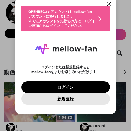
動画プレイリストを選択
生年月
まお
固定動画に設定
不適切なユーザーとして報告しま
ファンレター
OPENREC.tv アカウントは mellow-fan
サブスクシェア
@
maoppai
@
新規登録
ログイン
すか？
年
月
アカウントに移行しました。
マイページに表示されている動画 (ライブ配信、配
認証コードの入力
すでにアカウントをお持ちの方は、ログイ
生年月は登録後に変更できません。
信予定、アーカイブ、アップロード動画) をページ
選択できるプレイリストがありません。
応援している配信者にファンレターを送ることがで
ン画面からログインしてください。
ご確認ください
のトップに1つ固定できます。動画タイトル横のメ
ログイン
プレイリストは動画の再生画面で作成で
きます。好きなデザインを選んでメッセージを書い
ニューより設定することができます。
メールアドレスで新規登録
メールアドレスでログイン
問題を選択してください
フォロー 13,987
この限定コミュニティは、Discordで提供されてい
性別
サブスク情報
きます。
たり、エールアイテムでデコレーションして、配信
メールアドレスにメールを送信しました。30分以内
パスワード再設定
ます。
者に届けましょう！
にメール記載の6桁の認証コードを入力してくださ
入力していただいたメールアドレ
男性
女性
その他
利用規約とプライバシーポリシーが更新されま
問題を選択してください
詳しくはこちら
※ファンレター機能は有料サービスです。
い。
または
または
ポイントが不足しています
した。 サービスを利用するには変更後の内容を
Discordアカウントをお持ちでない方
スに、パスワード再設定用URLを
セッションの有効期限が切れたた
登録したメールアドレスを入力し、送信してくださ
ホーム
動画
キャプチャ
プレイリスト
わいせつな表現
ブロックリストに追加しますか？
この動画の公開は終了しました
お住まいの地域
ご確認いただき、同意していただく必要があり
認証コード
い。
記載されたメールを送信しました
め、ログアウトしました
Discordとは？からDiscordにアクセス
X
X
ます。
mellowポイントの購入に進みますか？
他者を誹謗中傷する表現
のでご確認ください
0
6
ログインまたは新規登録すると
Discordアカウントを作成
動画
mellow-fanをよりお楽しみいただけます。
キャンセル
OK
OK
0
500
著作権の侵害
Google
Google
利用規約
プレミアム会員に入会
を確認しました。
OK
いいえ
はい
mellow-fan のメールアドレス（mellow-fan.comド
この画面からDiscordに参加する
利用規約
および
プライバシーポリシー
に同意頂いた上で
ログイン
プライバシーポリシー
を確認しました。
メイン及びcs.openrec.co.jpドメイン）が受信拒否設
次にお進みください。
OK
プライバシーの侵害
ご登録いただいた情報はサービスの向上を目的
ログイン
再設定する
動画プレイリストがありません
定に含まれていないかご確認ください。
Yahoo! JAPAN
Yahoo! JAPAN
Discordは第三者が提供するコミュニティーサービスで、
として使用いたします。
報告された問題については、利用規約に違反しているか
動画プレイリストを選択
パスワードを忘れた方は
こちら
過激な暴力や自傷行為
mellow-fanとは関わりがありません。Discordに関してのお
一部サービスをご利用いただくには、生年月の
どうかをスタッフが確認します。
この機能をむやみに使
新規登録
確認しました
問い合わせにはお答えすることができません。Discordの仕
アカウントをお持ちですか？
アカウントを作成する
登録が必要です。
用することは、利用規約違反になります。
様変更により、限定コミュニティ特典の提供が終了する可能
入力
なりすまし行為
Appleでサインアップ
Appleでサインイン
動画のプレイリストを一つ選択すると、そのプレイ
ご登録いただいた情報は公開されません。
性がありますが、その際の補償は一切行いません。外部サー
リストの動画をマイページの上部にリストで表示す
ビスとのID連携に関する同意事項に同意の上、参加をお願い
閉じる
ることができます。
出会いを誘導する行為
ファンレターを作成
します。
1:04:33
送信
mellow-fanの
mellow-fanの
利用規約
利用規約
・
・
プライバシーポリシー
プライバシーポリシー
・
・
外部
外部
登録
外部サービスとのID連携に関する同意事項
ｐ
valorant
サービスとのID連携に関する同意事項
サービスとのID連携に関する同意事項
に同意頂いた上
に同意頂いた上
閉じる
ねずみ講やマルチ商法
動画プレイリストを選択
アカウント作成
で、次にお進みください
で、次にお進みください