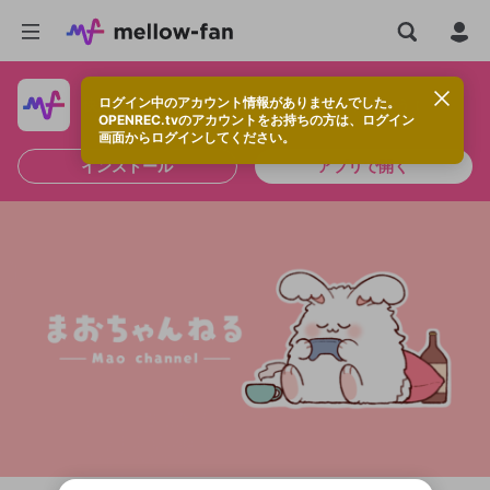
ログイン中のアカウント情報がありませんでした。
快適に視聴するなら、アプリをインストールしよう！
OPENREC.tvのアカウントをお持ちの方は、ログイン
画面からログインしてください。
インストール
アプリで開く
新規登録
OPENREC.tv アカウントは mellow-fan
OPENREC.tvアカウントはmellow-fanア
限定コミュニティ参加方法
パーソナルデータの登録
アカウントに移行しました。
カウントに統合しました。
すでにアカウントをお持ちの方は、ログイ
こちらからOPENREC.tvでログイン中のア
ン画面からログインしてください。
カウント情報を引き継ぐことができます。