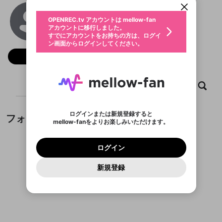
動画プレイリストを選択
生年月
manseukcom
固定動画に設定
不適切なユーザーとして報告しま
ファンレター
OPENREC.tv アカウントは mellow-fan
サブスクシェア
@
manseukcom
@
新規登録
ログイン
すか？
年
月
アカウントに移行しました。
マイページに表示されている動画 (ライブ配信、配
認証コードの入力
すでにアカウントをお持ちの方は、ログイ
生年月は登録後に変更できません。
信予定、アーカイブ、アップロード動画) をページ
選択できるプレイリストがありません。
応援している配信者にファンレターを送ることがで
ン画面からログインしてください。
ご確認ください
のトップに1つ固定できます。動画タイトル横のメ
ログイン
プレイリストは動画の再生画面で作成で
きます。好きなデザインを選んでメッセージを書い
ニューより設定することができます。
メールアドレスで新規登録
メールアドレスでログイン
問題を選択してください
フォロー
この限定コミュニティは、Discordで提供されてい
性別
きます。
たり、エールアイテムでデコレーションして、配信
メールアドレスにメールを送信しました。30分以内
パスワード再設定
ます。
者に届けましょう！
にメール記載の6桁の認証コードを入力してくださ
入力していただいたメールアドレ
男性
女性
その他
利用規約とプライバシーポリシーが更新されま
問題を選択してください
詳しくはこちら
※ファンレター機能は有料サービスです。
い。
または
または
ポイントが不足しています
した。 サービスを利用するには変更後の内容を
Discordアカウントをお持ちでない方
スに、パスワード再設定用URLを
セッションの有効期限が切れたた
ホーム
動画
キャプチャ
プレイリスト
登録したメールアドレスを入力し、送信してくださ
わいせつな表現
ブロックリストに追加しますか？
この動画の公開は終了しました
お住まいの地域
ご確認いただき、同意していただく必要があり
認証コード
い。
記載されたメールを送信しました
め、ログアウトしました
Discordとは？からDiscordにアクセス
X
X
ます。
mellowポイントの購入に進みますか？
他者を誹謗中傷する表現
のでご確認ください
0
6
ログインまたは新規登録すると
フォロー
Discordアカウントを作成
mellow-fanをよりお楽しみいただけます。
キャンセル
OK
OK
0
500
著作権の侵害
Google
Google
利用規約
プレミアム会員に入会
を確認しました。
OK
いいえ
はい
mellow-fan のメールアドレス（mellow-fan.comド
この画面からDiscordに参加する
利用規約
および
プライバシーポリシー
に同意頂いた上で
ログイン
プライバシーポリシー
を確認しました。
メイン及びcs.openrec.co.jpドメイン）が受信拒否設
次にお進みください。
OK
プライバシーの侵害
ご登録いただいた情報はサービスの向上を目的
ログイン
再設定する
動画プレイリストがありません
定に含まれていないかご確認ください。
Yahoo! JAPAN
Yahoo! JAPAN
Discordは第三者が提供するコミュニティーサービスで、
として使用いたします。
報告された問題については、利用規約に違反しているか
動画プレイリストを選択
パスワードを忘れた方は
こちら
過激な暴力や自傷行為
mellow-fanとは関わりがありません。Discordに関してのお
一部サービスをご利用いただくには、生年月の
どうかをスタッフが確認します。
この機能をむやみに使
新規登録
確認しました
問い合わせにはお答えすることができません。Discordの仕
アカウントをお持ちですか？
アカウントを作成する
登録が必要です。
用することは、利用規約違反になります。
様変更により、限定コミュニティ特典の提供が終了する可能
入力
なりすまし行為
Appleでサインアップ
Appleでサインイン
動画のプレイリストを一つ選択すると、そのプレイ
ご登録いただいた情報は公開されません。
性がありますが、その際の補償は一切行いません。外部サー
フォローしているチャンネルがありません
リストの動画をマイページの上部にリストで表示す
ビスとのID連携に関する同意事項に同意の上、参加をお願い
閉じる
ることができます。
出会いを誘導する行為
ファンレターを作成
します。
送信
mellow-fanの
mellow-fanの
利用規約
利用規約
・
・
プライバシーポリシー
プライバシーポリシー
・
・
外部
外部
登録
外部サービスとのID連携に関する同意事項
サービスとのID連携に関する同意事項
サービスとのID連携に関する同意事項
に同意頂いた上
に同意頂いた上
閉じる
ねずみ講やマルチ商法
動画プレイリストを選択
アカウント作成
で、次にお進みください
で、次にお進みください