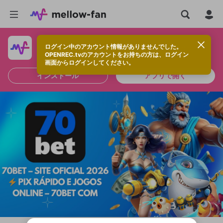
ログイン中のアカウント情報がありませんでした。
快適に視聴するなら、アプリをインストールしよう！
OPENREC.tvのアカウントをお持ちの方は、ログイン
画面からログインしてください。
インストール
アプリで開く
新規登録
OPENREC.tv アカウントは mellow-fan
OPENREC.tvアカウントはmellow-fanア
限定コミュニティ参加方法
パーソナルデータの登録
アカウントに移行しました。
カウントに統合しました。
すでにアカウントをお持ちの方は、ログイ
こちらからOPENREC.tvでログイン中のア
ン画面からログインしてください。
カウント情報を引き継ぐことができます。