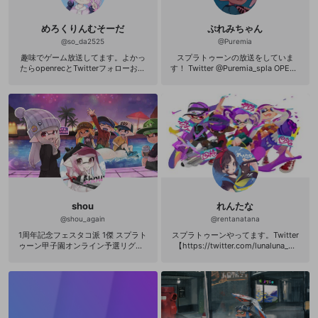
めろくりんむそーだ
ぷれみちゃん
@
so_da2525
@
Puremia
趣味でゲーム放送してます。よかっ
スプラトゥーンの放送をしていま
たらopenrecとTwitterフォローおね
す！ Twitter @Puremia_spla OPENR
がいします！TwitterIDは@spl_rokur
EC Twitterフォローよろしくお願い
inです！
します！
shou
れんたな
@
shou_again
@
rentanatana
1周年記念フェスタコ派 1傑 スプラト
スプラトゥーンやってます。Twitter
ゥーン甲子園オンライン予選リグマ1
【https://twitter.com/lunaluna_m
位 第十回STPドラフト杯day1優勝
h】