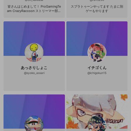
皆さんはじめまして！ ProGamingTe
スプラトゥーンやってます たまに別
am CrazyRaccoon ストリーマー部門
ゲーもやります
所属 カワセと申します！ ApexLegen
ds ・実績 シーズン4(スプリット2)
日本1位、世界5位 シーズン3ランク
マッチ RP85000 日本2位、世界24
位 20キル4000ダメージバッジ全キ
ャラ所持 個人主催大会2回優勝 ALGS
世界大会日本予選突破 ・感度 DPI 16
00 ゲーム内 0.4 ADS 0.8 視野角 9
0
あっさりしょこ
イチゴくん
@
syoko_assari
@
ichigokun15