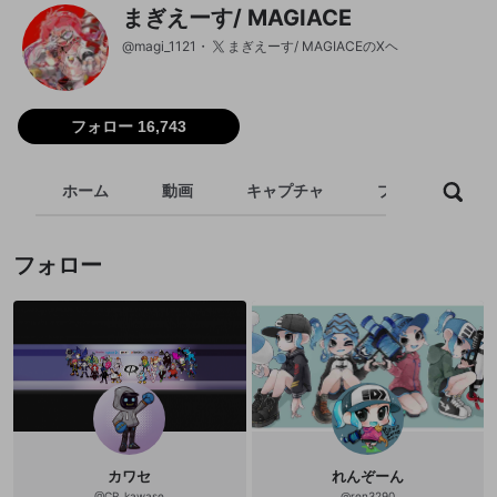
まぎえーす/ MAGIACE
@
magi_1121
まぎえーす/ MAGIACEのXヘ
フォロー 16,743
ホーム
動画
キャプチャ
プレイリスト
フォロー
カワセ
れんぞーん
@
CR_kawase
@
ren3290