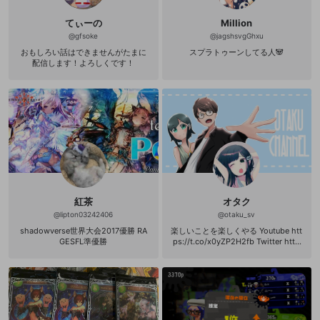
てぃーの
Million
@
gfsoke
@
jagshsvgGhxu
おもしろい話はできませんがたまに
スプラトゥーンしてる人🐼
配信します！よろしくです！
紅茶
オタク
@
lipton03242406
@
otaku_sv
shadowverse世界大会2017優勝 RA
楽しいことを楽しくやる Youtube htt
GESFL準優勝
ps://t.co/x0yZP2H2fb Twitter http
s://twitter.com/otaku_sv 欲しいもの
リスト♡ http://amzn.asia/8UX0NJ
2