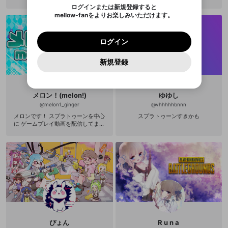
(@8no_risk)
のでご確認ください
0
6
ログインまたは新規登録すると
Discordアカウントを作成
mellow-fanをよりお楽しみいただけます。
キャンセル
OK
OK
0
500
著作権の侵害
Google
Google
利用規約
プレミアム会員に入会
を確認しました。
OK
いいえ
はい
mellow-fan のメールアドレス（mellow-fan.comド
この画面からDiscordに参加する
利用規約
および
プライバシーポリシー
に同意頂いた上で
ログイン
プライバシーポリシー
を確認しました。
メイン及びcs.openrec.co.jpドメイン）が受信拒否設
次にお進みください。
OK
プライバシーの侵害
ご登録いただいた情報はサービスの向上を目的
ログイン
再設定する
動画プレイリストがありません
定に含まれていないかご確認ください。
Yahoo! JAPAN
Yahoo! JAPAN
Discordは第三者が提供するコミュニティーサービスで、
として使用いたします。
報告された問題については、利用規約に違反しているか
動画プレイリストを選択
パスワードを忘れた方は
こちら
過激な暴力や自傷行為
mellow-fanとは関わりがありません。Discordに関してのお
一部サービスをご利用いただくには、生年月の
どうかをスタッフが確認します。
この機能をむやみに使
新規登録
確認しました
問い合わせにはお答えすることができません。Discordの仕
アカウントをお持ちですか？
アカウントを作成する
登録が必要です。
用することは、利用規約違反になります。
様変更により、限定コミュニティ特典の提供が終了する可能
入力
なりすまし行為
Appleでサインアップ
Appleでサインイン
動画のプレイリストを一つ選択すると、そのプレイ
ご登録いただいた情報は公開されません。
性がありますが、その際の補償は一切行いません。外部サー
リストの動画をマイページの上部にリストで表示す
ビスとのID連携に関する同意事項に同意の上、参加をお願い
閉じる
ることができます。
出会いを誘導する行為
ファンレターを作成
します。
メロン！(melon!)
ゆゆし
送信
mellow-fanの
mellow-fanの
利用規約
利用規約
・
・
プライバシーポリシー
プライバシーポリシー
・
・
外部
外部
@
melon1_ginger
@
vhhhhhbnnn
登録
外部サービスとのID連携に関する同意事項
サービスとのID連携に関する同意事項
サービスとのID連携に関する同意事項
に同意頂いた上
に同意頂いた上
閉じる
ねずみ講やマルチ商法
動画プレイリストを選択
アカウント作成
メロンです！ スプラトゥーンを中心
スプラトゥーンすきかも
で、次にお進みください
で、次にお進みください
に ゲームプレイ動画を配信してます
誤解を招く配信設定
あとで登録
>>スプラトゥーン2実績 フェス1傑一
Discordとは？
Discordに参加する
回 2018年6月 ホコ ヤグラ アサリ 同
mellow-fanからのお得な情報をメールで受
ゲームの録画禁止区域の配信
時1位 スプラトゥーン甲子園2019四
け取る
国地区大会準優勝 スプラトゥーン2
一周年記念大会3位 武器統一杯 マニ
改造版・海賊版ソフトの配信
ュコラで準優勝 第九回STPドラフト
杯準優勝 SJOpen優勝 platinum cup
政治的・宗教的・人種的な内容
5th 日本代表 ドイツ大会準優勝 XP
世界記録保持 XP3155 リーグパワ
ー世界記録保持 RP2870 【Twitte
その他の問題
r】 https://twitter.com/melon1_gam
e
ぴょん
R u n a