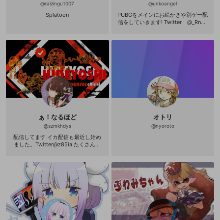
@
raizingu1007
@
unkoangel
Splatoon
PUBGをメインにお絵かきや別ゲー配
信をしていきます! Twitter @_Rncp
0x0_
ぁ！なるほど
オトリ
@
szmkhdys
@
nyoroto
配信してます イカ配信も最近し始め
ました。Twitter@z85ia たくさんの
コメント、動画再生されて皆さんが
笑顔になれるような配信者を心がけ
ています