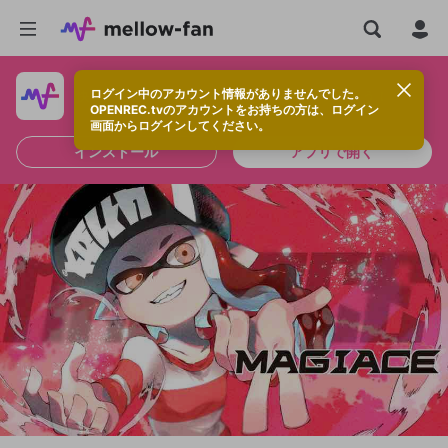
ログイン中のアカウント情報がありませんでした。
快適に視聴するなら、アプリをインストールしよう！
OPENREC.tvのアカウントをお持ちの方は、ログイン
画面からログインしてください。
インストール
アプリで開く