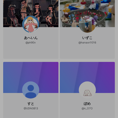
くらい
あへいん
いずこ
@
ph90v
@
hanaori1016
すと
ぽめ
@
UDN0813
@
n_O7O