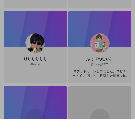
りりりりりり
ふぅ（ねむい）
@
rimai
@
fooo_2972
スプラトゥーンしてました。スピナ
ーメインでした。 投稿した動画→htt
ps://www.nicovideo.jp/mylist/5748
7958
きち
きゃめ