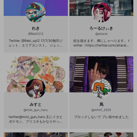
れき
ろーるけぃき
@
Reki1212
@
aitarai
Twitter. @Reki_spl2 17/7/30無印ジ
絵を描きます。稀にしゃべります。 t
ェット、エリアカンスト。 ジェット
witter : https://twitter.com/aitarai p
2種類メインの長射程マルチ。 フェ
ixiv : https://www.pixiv.net/membe
ス1傑、2傑、3傑など。
r.php?id=910442 イラストのお仕事
お待ちしております。
みすと
馬
@
mist_gun_haru
@
mfmf_2525
twitter@mist_gun_haru 主にイカと
ブロックしないで プレ垢やめました
ポケモン、プリコネもかなりやって
ます イカはガチエリアxp2841最終1
0位、甲子園本線出場経験あり程度
ポケモンは最終17位最高レート2120