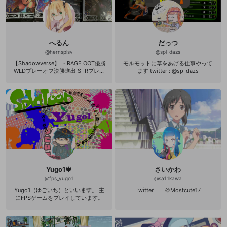
へるん
だっつ
@
hernsplsv
@
spl_dazs
【Shadowverse】 ・RAGE OOT優勝
モルモットに草をあげる仕事やって
WLDプレーオフ決勝進出 STRプレー
ます twitter : @sp_dazs
オフ決勝進出 VECプレーオフ進出 T
OGマネーフィニッシュ ALTマネーフ
ィニッシュ ・Ratings for シャドウバ
ース 第6期後半戦3位 第10期2位 第1
3期前半戦1位 100位内フィニッシュ9
回
Yugo1🍁
さいかわ
@
fps_yugo1
@
sa11kawa
Yugo1（ゆごいち）といいます。 主
Twitter ＠Mostcute17
にFPSゲームをプレイしています。