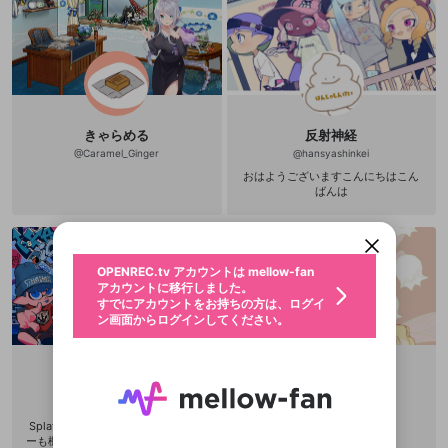
きゃらめる
反射神経
@
Caramel_Ginger
@
hansyashinkei
新規登録
おはようございますこんにちはこん
OPENREC.tv アカウントは mellow-fan
OPENREC.tvアカウントはmellow-fanア
限定コミュニティ参加方法
パーソナルデータの登録
ばんは
アカウントに移行しました。
カウントに統合しました。
すでにアカウントをお持ちの方は、ログイ
こちらからOPENREC.tvでログイン中のア
動画プレイリストを選択
ン画面からログインしてください。
カウント情報を引き継ぐことができます。
生年月
固定動画に設定
不適切なユーザーとして報告しま
ファンレター
OPENREC.tv アカウントは mellow-fan
サブスクシェア
@
新規登録
ログイン
すか？
年
月
アカウントに移行しました。
マイページに表示されている動画 (ライブ配信、配
認証コードの入力
すでにアカウントをお持ちの方は、ログイ
生年月は登録後に変更できません。
信予定、アーカイブ、アップロード動画) をページ
選択できるプレイリストがありません。
応援している配信者にファンレターを送ることがで
ン画面からログインしてください。
ご確認ください
のトップに1つ固定できます。動画タイトル横のメ
ログイン
プレイリストは動画の再生画面で作成で
きます。好きなデザインを選んでメッセージを書い
ニューより設定することができます。
メールアドレスで新規登録
メールアドレスでログイン
問題を選択してください
この限定コミュニティは、Discordで提供されてい
性別
きます。
たり、エールアイテムでデコレーションして、配信
メールアドレスにメールを送信しました。30分以内
パスワード再設定
ます。
者に届けましょう！
にメール記載の6桁の認証コードを入力してくださ
入力していただいたメールアドレ
男性
女性
その他
利用規約とプライバシーポリシーが更新されま
問題を選択してください
詳しくはこちら
のりすけ🐈
すずらん
※ファンレター機能は有料サービスです。
い。
または
または
ポイントが不足しています
した。 サービスを利用するには変更後の内容を
Discordアカウントをお持ちでない方
スに、パスワード再設定用URLを
セッションの有効期限が切れたた
@
nori_toon
@
whitesoraS
登録したメールアドレスを入力し、送信してくださ
わいせつな表現
ブロックリストに追加しますか？
この動画の公開は終了しました
お住まいの地域
ご確認いただき、同意していただく必要があり
認証コード
い。
Splatoon3を主にやってます。他ゲ
記載されたメールを送信しました
め、ログアウトしました
Discordとは？からDiscordにアクセス
X
X
ーも機会があればやります。 Twitter
ます。
mellowポイントの購入に進みますか？
他者を誹謗中傷する表現