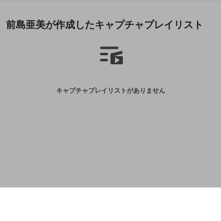
誤解を招く配信設定
あとで登録
Discordとは？
Discordに参加する
前島亜美が作成したキャプチャプレイリスト
mellow-fanからのお得な情報をメールで受
ゲームの録画禁止区域の配信
け取る
改造版・海賊版ソフトの配信
政治的・宗教的・人種的な内容
その他の問題
キャプチャプレイリストがありません