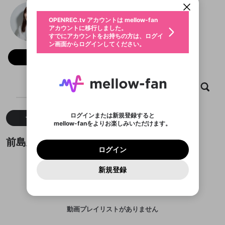
動画プレイリストを選択
生年月
前島亜美
固定動画に設定
不適切なユーザーとして報告しま
ファンレター
OPENREC.tv アカウントは mellow-fan
サブスクシェア
@
maeshima_official
@
新規登録
ログイン
すか？
年
月
アカウントに移行しました。
マイページに表示されている動画 (ライブ配信、配
認証コードの入力
すでにアカウントをお持ちの方は、ログイ
生年月は登録後に変更できません。
信予定、アーカイブ、アップロード動画) をページ
選択できるプレイリストがありません。
応援している配信者にファンレターを送ることがで
ン画面からログインしてください。
ご確認ください
のトップに1つ固定できます。動画タイトル横のメ
ログイン
プレイリストは動画の再生画面で作成で
きます。好きなデザインを選んでメッセージを書い
ニューより設定することができます。
メールアドレスで新規登録
メールアドレスでログイン
問題を選択してください
フォロー 563
この限定コミュニティは、Discordで提供されてい
性別
きます。
たり、エールアイテムでデコレーションして、配信
メールアドレスにメールを送信しました。30分以内
パスワード再設定
ます。
者に届けましょう！
にメール記載の6桁の認証コードを入力してくださ
入力していただいたメールアドレ
男性
女性
その他
利用規約とプライバシーポリシーが更新されま
問題を選択してください
詳しくはこちら
※ファンレター機能は有料サービスです。
い。
または
または
ポイントが不足しています
した。 サービスを利用するには変更後の内容を
Discordアカウントをお持ちでない方
スに、パスワード再設定用URLを
セッションの有効期限が切れたた
ホーム
動画
キャプチャ
プレイリスト
登録したメールアドレスを入力し、送信してくださ
わいせつな表現
ブロックリストに追加しますか？
この動画の公開は終了しました
お住まいの地域
ご確認いただき、同意していただく必要があり
認証コード
い。
記載されたメールを送信しました
め、ログアウトしました
Discordとは？からDiscordにアクセス
X
X
ます。
mellowポイントの購入に進みますか？
他者を誹謗中傷する表現
のでご確認ください
0
6
ログインまたは新規登録すると
すべて
動画
キャプチャ
Discordアカウントを作成
mellow-fanをよりお楽しみいただけます。
キャンセル
OK
OK
0
500
著作権の侵害
Google
Google
利用規約
プレミアム会員に入会
を確認しました。
OK
いいえ
はい
mellow-fan のメールアドレス（mellow-fan.comド
この画面からDiscordに参加する
利用規約
および
プライバシーポリシー
に同意頂いた上で
ログイン
前島亜美が作成した動画プレイリスト
プライバシーポリシー
を確認しました。
メイン及びcs.openrec.co.jpドメイン）が受信拒否設
次にお進みください。
OK
プライバシーの侵害
ご登録いただいた情報はサービスの向上を目的
ログイン
再設定する
動画プレイリストがありません
定に含まれていないかご確認ください。
Yahoo! JAPAN
Yahoo! JAPAN
Discordは第三者が提供するコミュニティーサービスで、
として使用いたします。
報告された問題については、利用規約に違反しているか
動画プレイリストを選択
パスワードを忘れた方は
こちら
過激な暴力や自傷行為
mellow-fanとは関わりがありません。Discordに関してのお
一部サービスをご利用いただくには、生年月の
どうかをスタッフが確認します。
この機能をむやみに使
新規登録
確認しました
問い合わせにはお答えすることができません。Discordの仕
アカウントをお持ちですか？
アカウントを作成する
登録が必要です。
用することは、利用規約違反になります。
様変更により、限定コミュニティ特典の提供が終了する可能
入力
なりすまし行為
Appleでサインアップ
Appleでサインイン
動画のプレイリストを一つ選択すると、そのプレイ
ご登録いただいた情報は公開されません。
性がありますが、その際の補償は一切行いません。外部サー
リストの動画をマイページの上部にリストで表示す
ビスとのID連携に関する同意事項に同意の上、参加をお願い
閉じる
ることができます。
出会いを誘導する行為
ファンレターを作成
します。
送信
mellow-fanの
mellow-fanの
利用規約
利用規約
・
・
プライバシーポリシー
プライバシーポリシー
・
・
外部
外部
動画プレイリストがありません
登録
外部サービスとのID連携に関する同意事項
サービスとのID連携に関する同意事項
サービスとのID連携に関する同意事項
に同意頂いた上
に同意頂いた上
閉じる
ねずみ講やマルチ商法
動画プレイリストを選択
アカウント作成
で、次にお進みください
で、次にお進みください