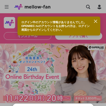
ログイン中のアカウント情報がありませんでした。
快適に視聴するなら、アプリをインストールしよう！
OPENREC.tvのアカウントをお持ちの方は、ログイン
画面からログインしてください。
インストール
アプリで開く
新規登録
OPENREC.tv アカウントは mellow-fan
OPENREC.tvアカウントはmellow-fanア
限定コミュニティ参加方法
パーソナルデータの登録
アカウントに移行しました。
カウントに統合しました。
すでにアカウントをお持ちの方は、ログイ
こちらからOPENREC.tvでログイン中のア
ン画面からログインしてください。
カウント情報を引き継ぐことができます。