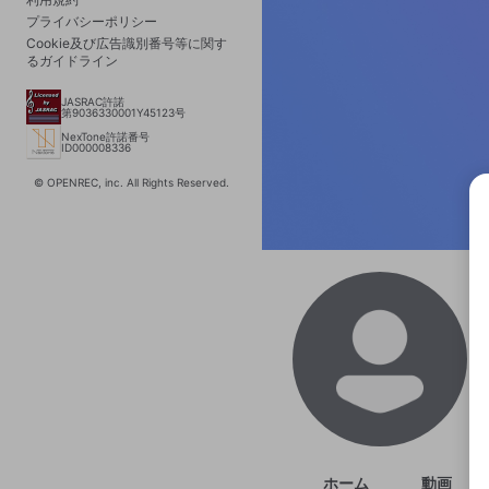
プライバシーポリシー
Cookie及び広告識別番号等に関す
るガイドライン
JASRAC許諾
第9036330001Y45123号
NexTone許諾番号
ID000008336
© OPENREC, inc. All Rights Reserved.
選択
きま
ホーム
動画