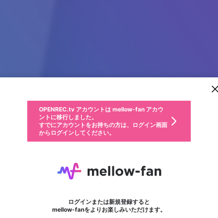
新規登録
OPENREC.tv アカウントは mellow-fan アカウ
OPENREC.tvアカウントはmellow-fanアカウン
パーソナルデータの登録
限定コミュニティ参加方法
ントに移行しました。
トに統合しました。
すでにアカウントをお持ちの方は、ログイン画面
こちらからOPENREC.tvでログイン中のアカウ
からログインしてください。
ント情報を引き継ぐことができます。
動画プレイリストを選択
生年月
固定動画に設定
不適切なユーザーとして報告します
ファンレター
サブスクシェア
OPENREC.tv アカウントは mellow-fan アカウ
@
新規登録
ログイン
か？
年
月
ントに移行しました。
マイページに表示されている動画 (ライブ配信、配信予定、ア
すでにアカウントをお持ちの方は、ログイン画面
ーカイブ、アップロード動画) をページのトップに1つ固定で
madhursattanet
応援している配信者にファンレターを送ることができま
生年月は登録後に変更できません。
認証コードの入力
できるプレイリストがありません。プレイリストは動画の再生画面で作
からログインしてください。
きます。動画タイトル横のメニューより設定することができま
す。好きなデザインを選んでメッセージを書いたり、エ
ログイン
す。
@
madhursattanet
ご確認ください
す。
メールアドレスで新規登録
メールアドレスでログイン
問題を選択してください
ールアイテムでデコレーションして、配信者に届けまし
性別
ょう！
メールアドレスにメールを送信しました。30分以内にメ
パスワード再設定
詳しくはこちら
この限定コミュニティは、Discordで提供されています。
入力していただいたメールアドレス
男性
女性
その他
問題を選択してください
※ファンレター機能は有料サービスです。
ール記載の6桁の認証コードを入力してください。
利用規約とプライバシーポリシーが更新されました。
または
または
ポイントが不足しています
フォロー
に、パスワード再設定用URLを記載
セッションの有効期限が切れたた
Discordアカウントをお持ちでない方
サービスを利用するには変更後の内容をご確認いただ
わいせつな表現
認証コード
検索履歴をすべて削除しますか？
ブロックリストに追加しますか？
この動画の公開は終了しました
登録したメールアドレスを入力し、送信してください。
お住まいの地域
されたメールを送信しましたのでご
め、ログアウトしました
き、同意していただく必要があります。
X
X
Discordとは？からDiscordにアクセス
mellowポイントの購入に進みますか？
他者を誹謗中傷する表現
0
6
確認ください
ログインまたは新規登録すると
Discordアカウントを作成
キャンセル
mellow-fanをよりお楽しみいただけます。
いいえ
OK
はい
OK
利用規約
を確認しました。
0
500
著作権の侵害
Google
Google
キャプチャ
プレイリスト
フォロー
フォロワー
プレミアム会員に入会
mellow-fan のメールアドレス（mellow-fan.comドメイン
OK