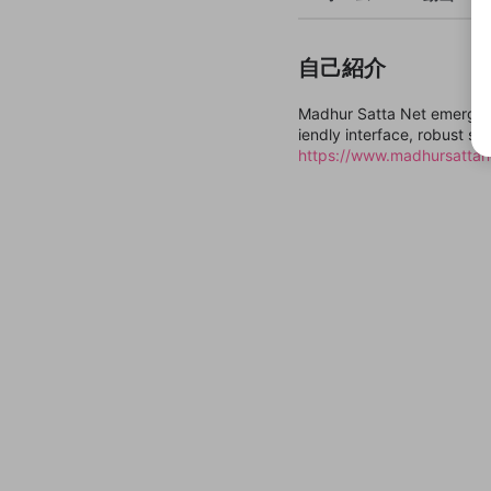
自己紹介
Madhur Satta Net emerges a
iendly interface, robust s
https://www.madhursattane