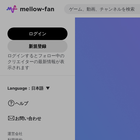
ログイン
新規登録
ログインするとフォロー中の
クリエイターの最新情報が表
示されます
Language
：
日本語
日本語
ヘルプ
English
お問い合わせ
中文(簡体)
한국어
運営会社
利用規約