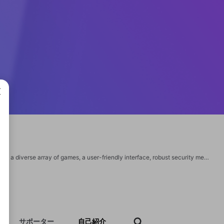
成で
Madhur Satta Net emerges as a powerhouse in the online gaming industry, offering a diverse array of games, a user-friendly interface, robust security measures, and unparalleled customer support. https://www.madhursattanet.in/
サポーター
自己紹介