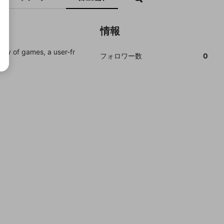
情報
ray of games, a user-fr
フォロワー数
0