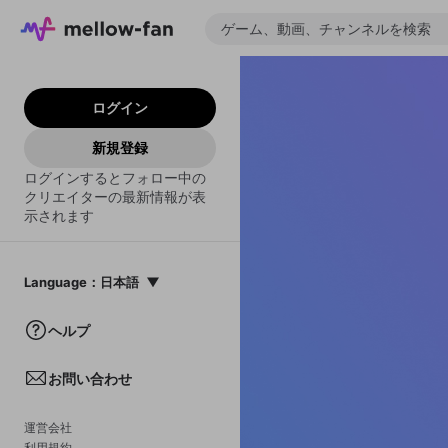
ログイン
新規登録
ログインするとフォロー中の
クリエイターの最新情報が表
示されます
Language
：
日本語
日本語
ヘルプ
English
お問い合わせ
中文(簡体)
한국어
運営会社
利用規約