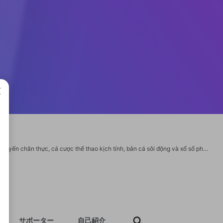
成で
IWIN là nền tảng giải trí trực tuyến uy tín, tích hợp slot game đặc sắc, casino trực tuyến chân thực, cá cược thể thao kịch tính, bắn cá sôi động và xổ số phong phú. Giao diện hiện đại, tối ưu hóa trên cả điện thoại và máy tính, giúp người chơi dễ dàng tiếp cận và tận hưởng trải nghiệm mượt mà. Hệ thống thanh toán minh bạch, xử lý nhanh và an toàn tuyệt đối, mang lại sự yên tâm cho mọi giao dịch. Mỗi ngày, IWIN cập nhật nhiều khuyến mãi hấp dẫn, quà tặng đa dạng và cung cấp dịch vụ chăm sóc khách hàng chuyên nghiệp 24/7. Đây là lựa chọn hoàn hảo cho người chơi yêu thích sự uy tín, tiện lợi và thú vị. Thông tin liên hệ Thương hiệu: IWIN Website: https://iwinclub.ru.com/ Email: info@iwinclub.ru.com Hotline: 0974 853 162 Địa chỉ: 123 Nguyễn Văn Đậu, Phường 5, Quận Bình Thạnh, TP. Hồ Chí Minh, Việt Nam Zipcode: 700000 Hashtags #iwin #iwincasino #slotgameiwin #nhacaiiwin #dangkyiwin
サポーター
自己紹介