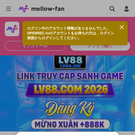
ログイン中のアカウント情報がありませんでした。
快適に視聴するなら、アプリをインストールしよう！
OPENREC.tvのアカウントをお持ちの方は、ログイン
画面からログインしてください。
インストール
アプリで開く
新規登録
OPENREC.tv アカウントは mellow-fan
OPENREC.tvアカウントはmellow-fanア
限定コミュニティ参加方法
パーソナルデータの登録
アカウントに移行しました。
カウントに統合しました。
すでにアカウントをお持ちの方は、ログイ
こちらからOPENREC.tvでログイン中のア
ン画面からログインしてください。
カウント情報を引き継ぐことができます。