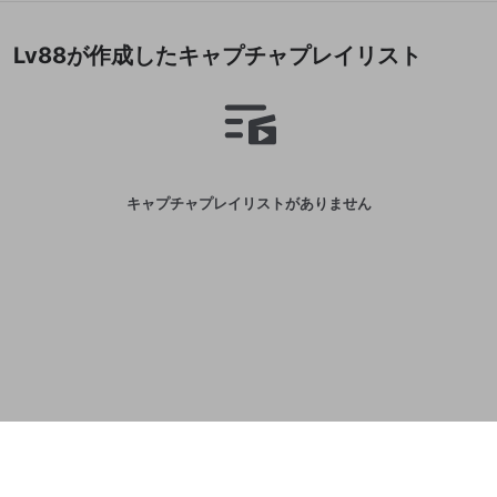
誤解を招く配信設定
あとで登録
Discordとは？
Discordに参加する
Lv88が作成したキャプチャプレイリスト
mellow-fanからのお得な情報をメールで受
ゲームの録画禁止区域の配信
け取る
改造版・海賊版ソフトの配信
政治的・宗教的・人種的な内容
その他の問題
キャプチャプレイリストがありません