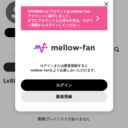
動画プレイリストを選択
生年月
Lv88
固定動画に設定
不適切なユーザーとして報告しま
ファンレター
OPENREC.tv アカウントは mellow-fan
サブスクシェア
@
lv88ink
@
新規登録
ログイン
すか？
年
月
アカウントに移行しました。
マイページに表示されている動画 (ライブ配信、配
認証コードの入力
すでにアカウントをお持ちの方は、ログイ
生年月は登録後に変更できません。
信予定、アーカイブ、アップロード動画) をページ
選択できるプレイリストがありません。
応援している配信者にファンレターを送ることがで
ン画面からログインしてください。
ご確認ください
のトップに1つ固定できます。動画タイトル横のメ
ログイン
プレイリストは動画の再生画面で作成で
きます。好きなデザインを選んでメッセージを書い
ニューより設定することができます。
メールアドレスで新規登録
メールアドレスでログイン
問題を選択してください
フォロー
この限定コミュニティは、Discordで提供されてい
性別
きます。
たり、エールアイテムでデコレーションして、配信
メールアドレスにメールを送信しました。30分以内
パスワード再設定
ます。
者に届けましょう！
にメール記載の6桁の認証コードを入力してくださ
入力していただいたメールアドレ
男性
女性
その他
利用規約とプライバシーポリシーが更新されま
問題を選択してください
詳しくはこちら
※ファンレター機能は有料サービスです。
い。
または
または
ポイントが不足しています
した。 サービスを利用するには変更後の内容を
Discordアカウントをお持ちでない方
スに、パスワード再設定用URLを
セッションの有効期限が切れたた
ホーム
動画
キャプチャ
プレイリスト
登録したメールアドレスを入力し、送信してくださ
わいせつな表現
ブロックリストに追加しますか？
この動画の公開は終了しました
お住まいの地域
ご確認いただき、同意していただく必要があり
認証コード
い。
記載されたメールを送信しました
め、ログアウトしました
Discordとは？からDiscordにアクセス
X
X
ます。
mellowポイントの購入に進みますか？
他者を誹謗中傷する表現
のでご確認ください
0
6
ログインまたは新規登録すると
すべて
動画
キャプチャ
Discordアカウントを作成
mellow-fanをよりお楽しみいただけます。
キャンセル
OK
OK
0
500
著作権の侵害
Google
Google
利用規約
プレミアム会員に入会
を確認しました。
OK
いいえ
はい
mellow-fan のメールアドレス（mellow-fan.comド
この画面からDiscordに参加する
利用規約
および
プライバシーポリシー
に同意頂いた上で
ログイン
Lv88が作成した動画プレイリスト
プライバシーポリシー
を確認しました。
メイン及びcs.openrec.co.jpドメイン）が受信拒否設
次にお進みください。
OK
プライバシーの侵害
ご登録いただいた情報はサービスの向上を目的
ログイン
再設定する
動画プレイリストがありません
定に含まれていないかご確認ください。
Yahoo! JAPAN
Yahoo! JAPAN
Discordは第三者が提供するコミュニティーサービスで、
として使用いたします。
報告された問題については、利用規約に違反しているか
動画プレイリストを選択
パスワードを忘れた方は
こちら
過激な暴力や自傷行為
mellow-fanとは関わりがありません。Discordに関してのお
一部サービスをご利用いただくには、生年月の
どうかをスタッフが確認します。
この機能をむやみに使
新規登録
確認しました
問い合わせにはお答えすることができません。Discordの仕
アカウントをお持ちですか？
アカウントを作成する
登録が必要です。
用することは、利用規約違反になります。
様変更により、限定コミュニティ特典の提供が終了する可能
入力
なりすまし行為
Appleでサインアップ
Appleでサインイン
動画のプレイリストを一つ選択すると、そのプレイ
ご登録いただいた情報は公開されません。
性がありますが、その際の補償は一切行いません。外部サー
リストの動画をマイページの上部にリストで表示す
ビスとのID連携に関する同意事項に同意の上、参加をお願い
閉じる
ることができます。
出会いを誘導する行為
ファンレターを作成
します。
送信
mellow-fanの
mellow-fanの
利用規約
利用規約
・
・
プライバシーポリシー
プライバシーポリシー
・
・
外部
外部
動画プレイリストがありません
登録
外部サービスとのID連携に関する同意事項
サービスとのID連携に関する同意事項
サービスとのID連携に関する同意事項
に同意頂いた上
に同意頂いた上
閉じる
ねずみ講やマルチ商法
動画プレイリストを選択
アカウント作成
で、次にお進みください
で、次にお進みください