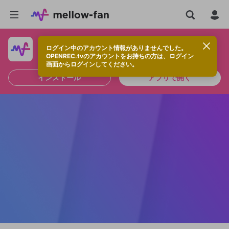
ログイン中のアカウント情報がありませんでした。
快適に視聴するなら、アプリをインストールしよう！
OPENREC.tvのアカウントをお持ちの方は、ログイン
画面からログインしてください。
インストール
アプリで開く