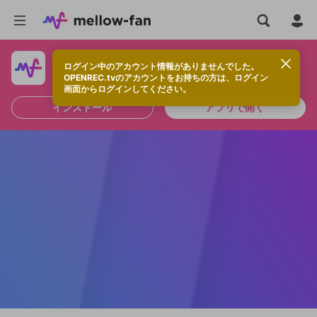
ログイン中のアカウント情報がありませんでした。
快適に視聴するなら、アプリをインストールしよう！
OPENREC.tvのアカウントをお持ちの方は、ログイン
画面からログインしてください。
インストール
アプリで開く
新規登録
OPENREC.tv アカウントは mellow-fan
OPENREC.tvアカウントはmellow-fanア
限定コミュニティ参加方法
パーソナルデータの登録