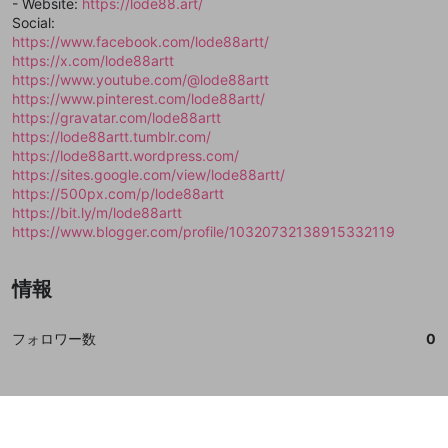
- Website:
https://lode88.art/
で、次にお進みください
で、次にお進みください
Social:
誤解を招く配信設定
あとで登録
Discordとは？
Discordに参加する
https://www.facebook.com/lode88artt/
mellow-fanからのお得な情報をメールで受
https://x.com/lode88artt
ゲームの録画禁止区域の配信
け取る
https://www.youtube.com/@lode88artt
https://www.pinterest.com/lode88artt/
改造版・海賊版ソフトの配信
https://gravatar.com/lode88artt
https://lode88artt.tumblr.com/
政治的・宗教的・人種的な内容
https://lode88artt.wordpress.com/
その他の問題
https://sites.google.com/view/lode88artt/
https://500px.com/p/lode88artt
https://bit.ly/m/lode88artt
https://www.blogger.com/profile/10320732138915332119
情報
フォロワー数
0