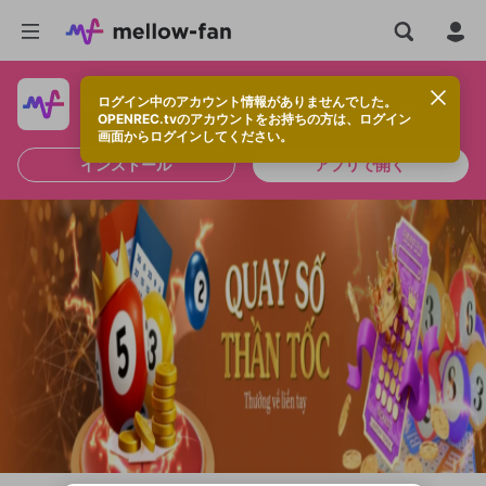
ログイン中のアカウント情報がありませんでした。
快適に視聴するなら、アプリをインストールしよう！
OPENREC.tvのアカウントをお持ちの方は、ログイン
画面からログインしてください。
インストール
アプリで開く
新規登録
OPENREC.tv アカウントは mellow-fan
OPENREC.tvアカウントはmellow-fanア
限定コミュニティ参加方法
パーソナルデータの登録
アカウントに移行しました。
カウントに統合しました。
すでにアカウントをお持ちの方は、ログイ
こちらからOPENREC.tvでログイン中のア