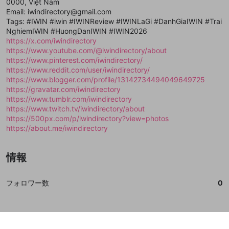
閉じる
ねずみ講やマルチ商法
0000, Việt Nam
動画プレイリストを選択
アカウント作成
で、次にお進みください
で、次にお進みください
Email: iwindirectory@gmail.com
誤解を招く配信設定
Tags: #IWIN #iwin #IWINReview #IWINLaGi #DanhGiaIWIN #Trai
あとで登録
Discordとは？
Discordに参加する
NghiemIWIN #HuongDanIWIN #IWIN2026
mellow-fanからのお得な情報をメールで受
ゲームの録画禁止区域の配信
https://x.com/iwindirectory
け取る
https://www.youtube.com/@iwindirectory/about
改造版・海賊版ソフトの配信
https://www.pinterest.com/iwindirectory/
https://www.reddit.com/user/iwindirectory/
政治的・宗教的・人種的な内容
https://www.blogger.com/profile/13142734494049649725
https://gravatar.com/iwindirectory
その他の問題
https://www.tumblr.com/iwindirectory
https://www.twitch.tv/iwindirectory/about
https://500px.com/p/iwindirectory?view=photos
https://about.me/iwindirectory
情報
フォロワー数
0