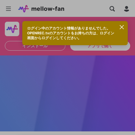
ログイン中のアカウント情報がありませんでした。
快適に視聴するなら、アプリをインストールしよう！
OPENREC.tvのアカウントをお持ちの方は、ログイン
画面からログインしてください。
インストール
アプリで開く
新規登録
OPENREC.tv アカウントは mellow-fan
OPENREC.tvアカウントはmellow-fanア
限定コミュニティ参加方法
パーソナルデータの登録
アカウントに移行しました。
カウントに統合しました。