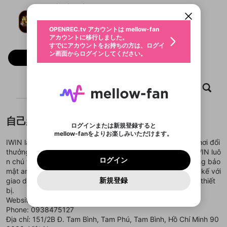
すでにアカウントをお持ちの方は、ログイ
こちらからOPENREC.tvでログイン中のア
iwindirectory
動画プレイリストを選択
ン画面からログインしてください。
カウント情報を引き継ぐことができます。
生年月
固定動画に設定
不適切なユーザーとして報告しま
ファンレター
OPENREC.tv アカウントは mellow-fan
サブスクシェア
@
新規登録
ログイン
すか？
年
月
アカウントに移行しました。
マイページに表示されている動画 (ライブ配信、配
認証コードの入力
すでにアカウントをお持ちの方は、ログイ
生年月は登録後に変更できません。
信予定、アーカイブ、アップロード動画) をページ
選択できるプレイリストがありません。
応援している配信者にファンレターを送ることがで
ン画面からログインしてください。
ご確認ください
のトップに1つ固定できます。動画タイトル横のメ
ログイン
フォロー
プレイリストは動画の再生画面で作成で
きます。好きなデザインを選んでメッセージを書い
ニューより設定することができます。
メールアドレスで新規登録
メールアドレスでログイン
問題を選択してください
この限定コミュニティは、Discordで提供されてい
性別
きます。
たり、エールアイテムでデコレーションして、配信
メールアドレスにメールを送信しました。30分以内
パスワード再設定
ます。
者に届けましょう！
にメール記載の6桁の認証コードを入力してくださ
入力していただいたメールアドレ
男性
女性
その他
利用規約とプライバシーポリシーが更新されま
問題を選択してください
詳しくはこちら
ホーム
動画
キャプチャ
プレイリスト
※ファンレター機能は有料サービスです。
い。
または
または
ポイントが不足しています
した。 サービスを利用するには変更後の内容を
Discordアカウントをお持ちでない方
スに、パスワード再設定用URLを
セッションの有効期限が切れたた
登録したメールアドレスを入力し、送信してくださ
わいせつな表現
ブロックリストに追加しますか？
この動画の公開は終了しました
お住まいの地域
ご確認いただき、同意していただく必要があり
認証コード
い。
記載されたメールを送信しました
め、ログアウトしました
Discordとは？からDiscordにアクセス
X
X
ます。
mellowポイントの購入に進みますか？
他者を誹謗中傷する表現
自己紹介
のでご確認ください
0
6
ログインまたは新規登録すると
Discordアカウントを作成
mellow-fanをよりお楽しみいただけます。
キャンセル
OK
OK
0
500
著作権の侵害
Google
Google
利用規約
プレミアム会員に入会
を確認しました。
OK
IWIN là điểm đến giải trí trực tuyến hàng đầu với kho trò chơi đổi
いいえ
はい
mellow-fan のメールアドレス（mellow-fan.comド
この画面からDiscordに参加する
利用規約
および
プライバシーポリシー
に同意頂いた上で
ログイン
thưởng phong phú và chất lượng vượt trội. Thương hiệu IWIN luô
プライバシーポリシー
を確認しました。
メイン及びcs.openrec.co.jpドメイン）が受信拒否設
次にお進みください。
OK
プライバシーの侵害
ご登録いただいた情報はサービスの向上を目的
ログイン
n chú trọng vào trải nghiệm khách hàng thông qua hệ thống bảo
再設定する
動画プレイリストがありません
定に含まれていないかご確認ください。
Yahoo! JAPAN
Yahoo! JAPAN
Discordは第三者が提供するコミュニティーサービスで、
として使用いたします。
報告された問題については、利用規約に違反しているか
mật an toàn tuyệt đối. Hệ thống trò chơi tại đây được thiết kế với
動画プレイリストを選択
パスワードを忘れた方は
こちら
過激な暴力や自傷行為
mellow-fanとは関わりがありません。Discordに関してのお
一部サービスをご利用いただくには、生年月の
どうかをスタッフが確認します。
この機能をむやみに使
新規登録
giao diện bắt mắt cùng tốc độ xử lý nhanh chóng trên mọi thiết
確認しました
問い合わせにはお答えすることができません。Discordの仕
アカウントをお持ちですか？
アカウントを作成する
登録が必要です。
用することは、利用規約違反になります。
様変更により、限定コミュニティ特典の提供が終了する可能
bị.
入力
なりすまし行為
Appleでサインアップ
Appleでサインイン
動画のプレイリストを一つ選択すると、そのプレイ
ご登録いただいた情報は公開されません。
性がありますが、その際の補償は一切行いません。外部サー
Website:
https://iwin.directory/
リストの動画をマイページの上部にリストで表示す
ビスとのID連携に関する同意事項に同意の上、参加をお願い
閉じる
Phone: 0938475127
ることができます。
出会いを誘導する行為
ファンレターを作成
します。
送信
mellow-fanの
mellow-fanの
利用規約
利用規約
・
・
プライバシーポリシー
プライバシーポリシー
・
・
外部
外部
Địa chỉ: 151/2B Đ. Tam Bình, Tam Phú, Tam Bình, Hồ Chí Minh 90
登録
外部サービスとのID連携に関する同意事項
サービスとのID連携に関する同意事項
サービスとのID連携に関する同意事項
に同意頂いた上
に同意頂いた上