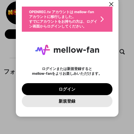
動画プレイリストを選択
生年月
NOHU
固定動画に設定
不適切なユーザーとして報告しま
ファンレター
OPENREC.tv アカウントは mellow-fan
サブスクシェア
@
新規登録
ログイン
すか？
年
月
アカウントに移行しました。
マイページに表示されている動画 (ライブ配信、配
認証コードの入力
すでにアカウントをお持ちの方は、ログイ
生年月は登録後に変更できません。
信予定、アーカイブ、アップロード動画) をページ
選択できるプレイリストがありません。
応援している配信者にファンレターを送ることがで
ン画面からログインしてください。
ご確認ください
のトップに1つ固定できます。動画タイトル横のメ
ログイン
プレイリストは動画の再生画面で作成で
きます。好きなデザインを選んでメッセージを書い
ニューより設定することができます。
メールアドレスで新規登録
メールアドレスでログイン
問題を選択してください
フォロー
この限定コミュニティは、Discordで提供されてい
性別
きます。
たり、エールアイテムでデコレーションして、配信
メールアドレスにメールを送信しました。30分以内
パスワード再設定
ます。
者に届けましょう！
にメール記載の6桁の認証コードを入力してくださ
入力していただいたメールアドレ
男性
女性
その他
利用規約とプライバシーポリシーが更新されま
問題を選択してください
詳しくはこちら
※ファンレター機能は有料サービスです。
い。
または
または
ポイントが不足しています
した。 サービスを利用するには変更後の内容を
Discordアカウントをお持ちでない方
スに、パスワード再設定用URLを
セッションの有効期限が切れたた
ホーム
動画
キャプチャ
プレイリスト
登録したメールアドレスを入力し、送信してくださ
わいせつな表現
チームメンバーに追加しますか？
ブロックリストに追加しますか？
この動画の公開は終了しました
お住まいの地域
ご確認いただき、同意していただく必要があり
認証コード
い。
記載されたメールを送信しました
め、ログアウトしました
Discordとは？からDiscordにアクセス
X
X
ます。
mellowポイントの購入に進みますか？
他者を誹謗中傷する表現
のでご確認ください
0
6
ログインまたは新規登録すると
フォロワー
Discordアカウントを作成
mellow-fanをよりお楽しみいただけます。
キャンセル
キャンセル
OK
はい
OK
0
500
著作権の侵害
Google
Google
利用規約
プレミアム会員に入会
を確認しました。
OK
いいえ
はい
mellow-fan のメールアドレス（mellow-fan.comド
この画面からDiscordに参加する
利用規約
および
プライバシーポリシー
に同意頂いた上で
ログイン
プライバシーポリシー
を確認しました。
メイン及びcs.openrec.co.jpドメイン）が受信拒否設
次にお進みください。
OK
プライバシーの侵害
ご登録いただいた情報はサービスの向上を目的
ログイン
再設定する
動画プレイリストがありません
定に含まれていないかご確認ください。
Yahoo! JAPAN
Yahoo! JAPAN
Discordは第三者が提供するコミュニティーサービスで、
として使用いたします。
報告された問題については、利用規約に違反しているか
動画プレイリストを選択
パスワードを忘れた方は
こちら
過激な暴力や自傷行為
mellow-fanとは関わりがありません。Discordに関してのお
一部サービスをご利用いただくには、生年月の
どうかをスタッフが確認します。
この機能をむやみに使
新規登録
確認しました
問い合わせにはお答えすることができません。Discordの仕
アカウントをお持ちですか？
アカウントを作成する
登録が必要です。
用することは、利用規約違反になります。
様変更により、限定コミュニティ特典の提供が終了する可能
入力
なりすまし行為
Appleでサインアップ
Appleでサインイン
動画のプレイリストを一つ選択すると、そのプレイ
ご登録いただいた情報は公開されません。
性がありますが、その際の補償は一切行いません。外部サー
フォロワーがまだいません
リストの動画をマイページの上部にリストで表示す
ビスとのID連携に関する同意事項に同意の上、参加をお願い
閉じる
ることができます。
出会いを誘導する行為
ファンレターを作成
します。
送信
mellow-fanの
mellow-fanの
利用規約
利用規約
・
・
プライバシーポリシー
プライバシーポリシー
・
・
外部
外部
登録
外部サービスとのID連携に関する同意事項
サービスとのID連携に関する同意事項
サービスとのID連携に関する同意事項
に同意頂いた上
に同意頂いた上
閉じる
ねずみ講やマルチ商法
動画プレイリストを選択
アカウント作成
で、次にお進みください
で、次にお進みください