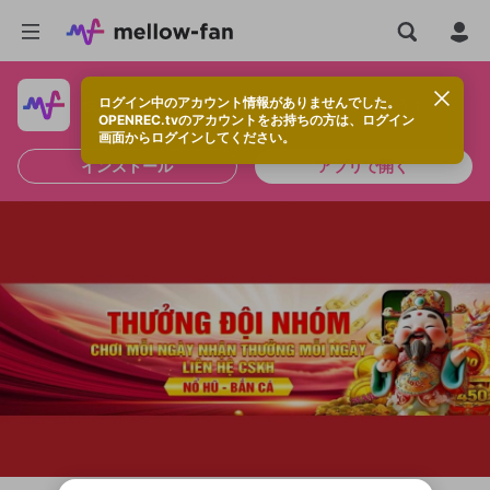
ログイン中のアカウント情報がありませんでした。
快適に視聴するなら、アプリをインストールしよう！
OPENREC.tvのアカウントをお持ちの方は、ログイン
画面からログインしてください。
インストール
アプリで開く
新規登録
OPENREC.tv アカウントは mellow-fan
OPENREC.tvアカウントはmellow-fanア
限定コミュニティ参加方法
パーソナルデータの登録
アカウントに移行しました。
カウントに統合しました。
すでにアカウントをお持ちの方は、ログイ
こちらからOPENREC.tvでログイン中のア
ン画面からログインしてください。
カウント情報を引き継ぐことができます。