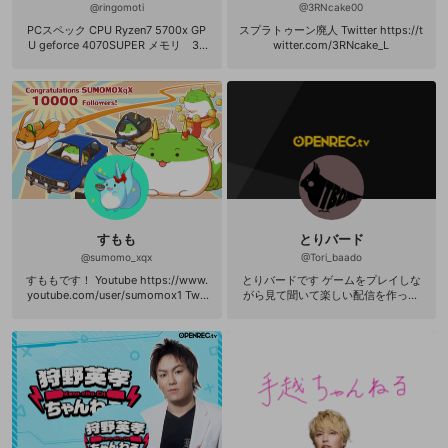
@
ringomoti
@
3RNcake00
PCスペック CPU Ryzen7 5700x GP
スプラトゥーン廃人 Twitter https://t
U geforce 4070SUPER メモリ 32
witter.com/3RNcake_L
GB ヘッドセット arctispro マイ
ク Blue Microphones Yeti マウス
G402 キーボード 1000円くらいの
安いキーボード モニター ALIENWA
RE ALIENWARE 240hz あと何か安
い60hzのモニター キャプボ GC55
1
すもも
とりバード
@
sumomo_xqx
@
Tori_baado
すももです！ Youtube https://www.
とりバードです ゲームをプレイしな
youtube.com/user/sumomox1 Twit
がら見て聞いて楽しい配信を作って
ch https://www.twitch.tv/sumomo_
いきたいと思っています。 ＜Twitter
x Twitter https://twitter.com/SUMO
＞ https://twitter.com/Tori_baado?l
MOXqX 中学柔道市大会 優勝(3回) P
ang=ja PC CPU Intel Core i9-139
UBG PARK#01 優勝 PUBG PARK#07
00KF グラボ NVIDIA GeForce RTX
優勝 PUBG PARK SANHOK #9 お兄
4070 Ti マザボ Intel Z690 ATXマ
ちゃん選手権 優勝 PUBG PARK 駝鳥
ザーボード メモリ 32GB DDR4-3
布団 優勝 どうぶつタワーバトル頂上
200 16GB×2 ストレージ SSD〔M.
戦 優勝(世界初) PUBG GeForce CUP
2 Gen4〕2TB (読込最大7300MB/s
#2 solo(オフライン) 優勝 ▼所属 htt
書込最大6900MB/s) 電源 (80PLUS
p://team-detonation.net/ =======
GOLD) G-GEAR電源 CSZ1000V5GG