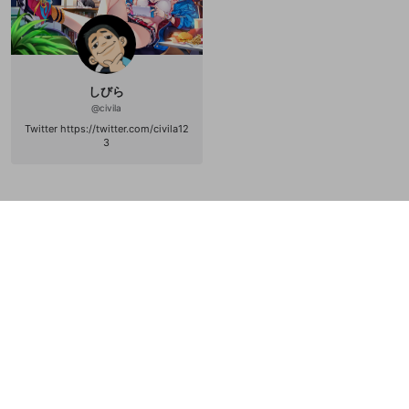
倍29 4.6.8倍 30
しびら
@
civila
Twitter https://twitter.com/civila12
3