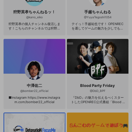
======================== ◆
P(定格1000W) モニター Acer XF240
チャンネルに関するお問い合わせ、
Hbmjdpr 144Hz/1ms
狩野英孝ちゃんねるッ！
手越ちゃんねる
ファンレターなど 〒 108-0073 東京
都港区三田1-4-1 住友不動産麻布十番
@
kano_eiko
@
YuyaTegoshi1054
ビル4F 株式会社DetonatioN「すも
狩野英孝の個人チャンネル復活しま
テイっ！手越祐也です！ OPENREC
も」宛 ◆お仕事の依頼は以下へご連
す！こちらのチャンネルでは狩野英
を通してゲームの魅力を少しでも伝
絡ください。 contact-sumomo@de
孝の【個人配信】や【視聴者様 参加
えていくので、みんな見てくれたら
tonation.jp ==================
企画】、また【コラボ配信】やたま
嬉しいです♪ 番組のほか、ファン限
===============
に【伊達にいこうせッ！】コンビ復
定配信もやってまーす(^^♪
活配信などの内容でお届けしていく
予定です！引き続きご視聴、応援の
程よろしくお願いします！ ▼ご入会
ページ https://www.openrec.tv/sub
scription/user/kano_eiko ▼限定コ
ミュニティ参加手順 https://openrec
next.amebaownd.com/posts/11101
764
中澤佑二
Blood Party Friday
@
bomber22_official
@
DbD_BPF
■Instagram https://www.instagra
『DbD』の魅力を伝えるべくスター
m.com/bomber22_official
トしたOPENREC公式番組「Blood P
arty Friday」 なんと！DbD超有名配
信者の柏木べるくら、あっさりしょ
この初共演が実現！ 番組内では、新
たなるDbD人気配信者発掘のため、O
PENREC.tvでDbDを配信中のチャン
ネルを覗き見して勝手に実況中継す