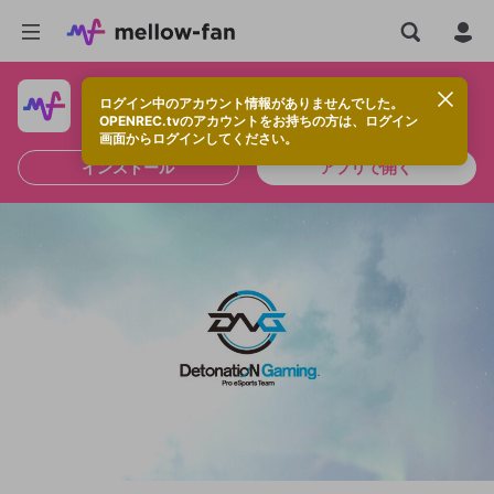
ログイン中のアカウント情報がありませんでした。
快適に視聴するなら、アプリをインストールしよう！
OPENREC.tvのアカウントをお持ちの方は、ログイン
画面からログインしてください。
インストール
アプリで開く