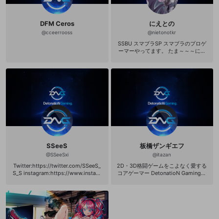
DFM Ceros
にえとの
@
cceerrooss
@
nietonotkr
SSBU スマブラSP スマブラのプロゲ
ーマーやってます。 たま～～～にス
マブラ以外の配信もします。 ▼所属
http://team-detonation.net/ ▼公式
サポーターズクラブ「DFM CREW」
入会方法 https://dfmcrew.bitfan.id/
contents/menu/41030 =========
====================== ◆チ
ャンネルに関するお問い合わせ、フ
ァンレターなど 〒 108-0073 東京都
港区三田1-4-1 住友不動産麻布十番ビ
ル4F 株式会社DetonatioN「にえと
の」宛 ◆お仕事の依頼は以下へご連
絡ください。 sales@detonation.jp
SSeeS
板橋ザンギエフ
@
SSeeSxi
@
itazan
Twitter:https://twitter.com/SSeeS_
2D・3D格闘ゲームをこよなく愛する
S_S instagram:https://www.instagr
コアゲーマー DetonatioN Gaming所
am.com/ssees_tomo/?hl=ja Yotub
属 https://twitter.com/Itazan_Kuma
e:https://www.youtube.com/chann
板ザン
el/UCk_B0SdhfHAvLbSgSDJBU-Q?
view_as=subscriber PUBG設定 解像
度:1728*1080 マウス感度 一般:36 垂
直感度:1.3 AIM:30 ADS:25 2倍:28 3