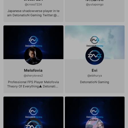
@
cross7224
@
yutapongo
Japanese shadowverse player in te
am DetonatioN Gaming Twitter:@cr
oss7224 https://twitter.com/cross
7224
Melofovia
Evi
@
sheryloves2
@
ebihurya
Professional FPS Player Melofovia
DetonatioN Gaming
Theory Of Everything▲ DetonatioN
Gaming AVA'15 '16 日本代表 BlackSq
uad 最強広報 PUBG PJS 出場中 基本
的にFPSゲームの配信をしていきたい
と思います。 コメント気軽にくださ
い。 twitter:https://twitter.com/rev
ySheryl_inc