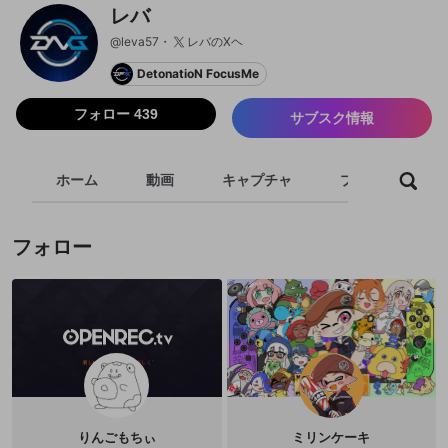
レバ
@
leva57
レバのXヘ
DetonatioN FocusMe
フォロー 439
サブスク情報
ホーム
動画
キャプチャ
プレイリスト
フォロー
りんごもちぃ
ミリンケーキ