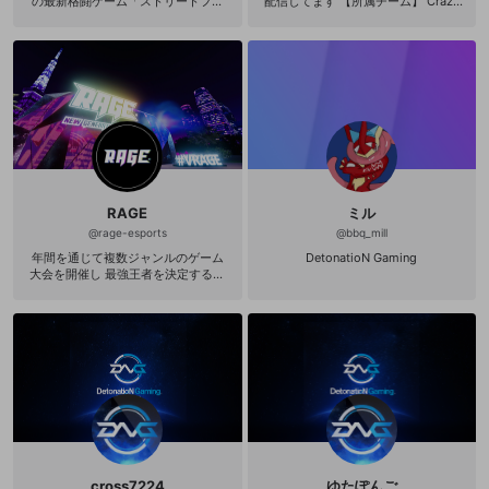
の最新格闘ゲーム「ストリートファ
配信してます 【所属チーム】 Crazy
イターＶ アーケードエディション」
Raccoon お仕事依頼はこちらにご連
で、1年を通じて世界各地で開催され
絡ください crazyraccoon1205@gm
る競技トーナメント・シリーズ「CA
ail.com twitter https://twitter.com/
PCOM Pro Tour」。その中でも、世
ArisakaaaT youtube https://www.y
界中からトッププレイヤーが集い、
outube.com/channel/UCLLuaTElO1
特に熾烈なバトルが繰り広げられて
eRGOo2qc_Rdsw?view_as=subscri
いるプレミア大会の模様を中心に、
ber
オリジナルの実況・解説陣で完全生
中継！ 世界中で盛り上がりを見せるe
Sportsの興奮をその目に焼き付け
ろ！ 【CAPCOM Pro Tour詳細】 htt
ps://capcomprotour.com/ 【CAPC
RAGE
ミル
OM eSports情報】 http://www.capc
om.co.jp/sfv/esports/
@
rage-esports
@
bbq_mill
年間を通じて複数ジャンルのゲーム
DetonatioN Gaming
大会を開催し 最強王者を決定する次
世代型eスポーツイベント 各ゲームで
頂点を目指す選手やサポーターと共
に 日本のeスポーツシーンに新たな熱
狂を巻き起こす！ 【公式サイト】 ht
tp://rage-esports.jp
cross7224
ゆたぽんご