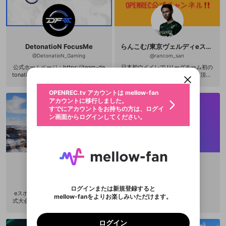
る企画も！？ また、DbDのコミュニ
ティ大会「DFC」が、OPENRECで放
送決定！番組と連動企画も実施予定
です！ ・DFC放送チャンネル：http
s://www.openrec.tv/user/dbd-dfc
新規登録
・応募フォーム：https://dbd.j-cg.c
DetonatioN FocusMe
らんこむ/東京ヴェルディeスポーツ
om/competition/6 サブスク限定配
OPENREC.tv アカウントは mellow-fan
OPENREC.tvアカウントはmellow-fanア
限定コミュニティ参加方法
パーソナルデータの登録
信、限定企画ももりだくさん！詳し
アカウントに移行しました。
カウントに統合しました。
@
DetonatioN_Gaming
@
rancom_san
い特典は、画面に表示されている
すでにアカウントをお持ちの方は、ログイ
こちらからOPENREC.tvでログイン中のア
公式ホームページ：https://team-de
日本初ウイイレでJリーグチーム初の
「サブスク」タブをご確認くださ
動画プレイリストを選択
ン画面からログインしてください。
カウント情報を引き継ぐことができます。
tonation.net/ Twitter：https://twitte
プロゲーマーとして活動させて頂い
生年月
い！ ▼サブス入会方法 https://openr
固定動画に設定
r.com/team_detonation DetonatioN
てます。 eFootball(ウイニングイレ
不適切なユーザーとして報告しま
ecnext.amebaownd.com/posts/130
ファンレター
FocusMe（DFM）は、世界大会出場
ブン)、APEXLEGENDSその他に様々
OPENREC.tv アカウントは mellow-fan
53739 ▼サブスク限定チャット(Disc
サブスクシェア
@
新規登録
ログイン
すか？
年
月
経験のある国内トップレベルのプロ
なタイトルのゲームをしておりま
ord)の連携方法 https://openrecne
アカウントに移行しました。
マイページに表示されている動画 (ライブ配信、配
ｅスポーツチームであり、名古屋に
す。 宜しくお願い致します。 instagr
xt.amebaownd.com/posts/1110176
認証コードの入力
すでにアカウントをお持ちの方は、ログイ
生年月は登録後に変更できません。
信予定、アーカイブ、アップロード動画) をページ
ホームスタジアムを据えて活動して
am @rancom_ch Twitter @rancom_
選択できるプレイリストがありません。
応援している配信者にファンレターを送ることがで
4
ン画面からログインしてください。
ご確認ください
のトップに1つ固定できます。動画タイトル横のメ
います。強さと発信力を兼ね備えた
san ウイイレ、ウイニングイレブ
ログイン
プレイリストは動画の再生画面で作成で
きます。好きなデザインを選んでメッセージを書い
ニューより設定することができます。
メールアドレスで新規登録
メールアドレスでログイン
チームを目指して、2022年12月にT
ン、efootball
問題を選択してください
この限定コミュニティは、Discordで提供されてい
性別
きます。
たり、エールアイテムでデコレーションして、配信
メールアドレスにメールを送信しました。30分以内
EAM GAMEWITHと統合しました。
パスワード再設定
ます。
者に届けましょう！
所属人数は60名を超え、チームとし
にメール記載の6桁の認証コードを入力してくださ
入力していただいたメールアドレ
男性
女性
その他
利用規約とプライバシーポリシーが更新されま
問題を選択してください
詳しくはこちら
てのブランド力はMOBA、FPS、TP
※ファンレター機能は有料サービスです。
い。
または
または
ポイントが不足しています
した。 サービスを利用するには変更後の内容を
Discordアカウントをお持ちでない方
S、TCG、格闘ゲーム、対戦アクショ
スに、パスワード再設定用URLを
セッションの有効期限が切れたた
登録したメールアドレスを入力し、送信してくださ
わいせつな表現
ブロックリストに追加しますか？
この動画の公開は終了しました
ン、サッカーゲームなど幅広く及ん
お住まいの地域
ご確認いただき、同意していただく必要があり
認証コード
い。
UMANCHU
close
記載されたメールを送信しました
め、ログアウトしました
でおり、常に世界の舞台で勝つこと
Discordとは？からDiscordにアクセス
X
X
ます。
mellowポイントの購入に進みますか？
を目標に掲げています。 2015年2月
他者を誹謗中傷する表現
@
UMANCHU
@
close_close
のでご確認ください
0
6
に現在のプロゲーミングチームモデ
ログインまたは新規登録すると
Discordアカウントを作成
eスポーツキャスター・タレント (公
ルの基盤となる「プロゲーミング専
mellow-fanをよりお楽しみいただけます。
キャンセル
OK
OK
0
500
著作権の侵害
式大会、番組出演タイトル:R6S,FIFA,
Google
Google
利用規約
プレミアム会員に入会
を確認しました。
業・フルタイム制」を確立し、2016
OK
いいえ
はい
mellow-fan のメールアドレス（mellow-fan.comド
この画面からDiscordに参加する
PUBG,COD,APEX,ウイニングイレブ
利用規約
および
プライバシーポリシー
に同意頂いた上で
年3月にチーム所属外国人選手に対し
ログイン
ン,ボンバーマンR,パワプロ,プロスピ
プライバシーポリシー
を確認しました。
メイン及びcs.openrec.co.jpドメイン）が受信拒否設
次にお進みください。
OK
プライバシーの侵害
て「アスリートビザ」を取得、2021
ご登録いただいた情報はサービスの向上を目的
ログイン
A,コンパス等その他多数) 愛媛出身 趣
年10月に League of Legends部門が