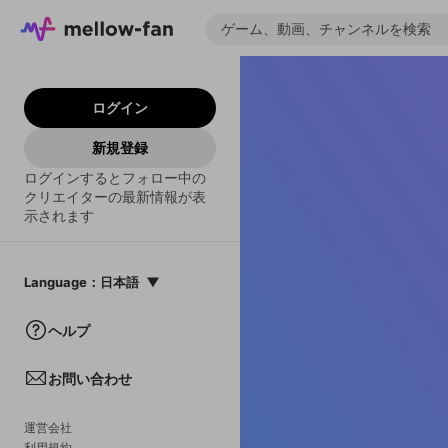
ログイン
新規登録
ログインするとフォロー中の
クリエイターの最新情報が表
示されます
Language
：
日本語
日本語
ヘルプ
English
お問い合わせ
中文(簡体)
한국어
運営会社
利用規約