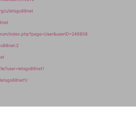
rg/u/letsgo88net
8net
/forum/index.php?page=User&userID=246808
go88net:2
net
file?user=letsgo88net1
letsgo88net1/