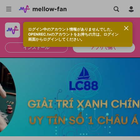
ログイン中のアカウント情報がありませんでした。
快適に視聴するなら、アプリをインストールしよう！
OPENREC.tvのアカウントをお持ちの方は、ログイン
画面からログインしてください。
インストール
アプリで開く