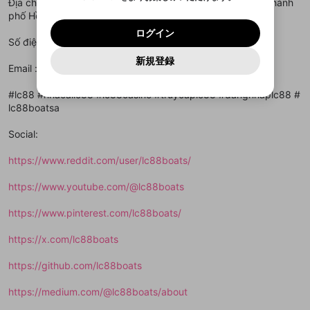
著作権の侵害
Địa chỉ : 242/2 Bùi Viện, Phường Phạm Ngũ Lão, Quận 1, Thành
Google
Google
利用規約
プレミアム会員に入会
を確認しました。
OK
いいえ
はい
mellow-fan のメールアドレス（mellow-fan.comド
この画面からDiscordに参加する
phố Hồ Chí Minh, Việt Nam
利用規約
および
プライバシーポリシー
に同意頂いた上で
ログイン
プライバシーポリシー
を確認しました。
メイン及びcs.openrec.co.jpドメイン）が受信拒否設
次にお進みください。
OK
プライバシーの侵害
ご登録いただいた情報はサービスの向上を目的
ログイン
再設定する
動画プレイリストがありません
定に含まれていないかご確認ください。
Yahoo! JAPAN
Yahoo! JAPAN
Số điện thoại : 0904586219
Discordは第三者が提供するコミュニティーサービスで、
として使用いたします。
報告された問題については、利用規約に違反しているか
動画プレイリストを選択
パスワードを忘れた方は
こちら
過激な暴力や自傷行為
mellow-fanとは関わりがありません。Discordに関してのお
一部サービスをご利用いただくには、生年月の
どうかをスタッフが確認します。
この機能をむやみに使
新規登録
確認しました
問い合わせにはお答えすることができません。Discordの仕
アカウントをお持ちですか？
アカウントを作成する
Email : lc88boats@gmail.com
登録が必要です。
用することは、利用規約違反になります。
様変更により、限定コミュニティ特典の提供が終了する可能
入力
なりすまし行為
Appleでサインアップ
Appleでサインイン
動画のプレイリストを一つ選択すると、そのプレイ
ご登録いただいた情報は公開されません。
性がありますが、その際の補償は一切行いません。外部サー
リストの動画をマイページの上部にリストで表示す
#lc88 #nhacailc88 #lc88casino #truycaplc88 #dangnhaplc88 #
ビスとのID連携に関する同意事項に同意の上、参加をお願い
閉じる
ることができます。
出会いを誘導する行為
ファンレターを作成
します。
lc88boatsa
送信
mellow-fanの
mellow-fanの
利用規約
利用規約
・
・
プライバシーポリシー
プライバシーポリシー
・
・
外部
外部
登録
外部サービスとのID連携に関する同意事項
サービスとのID連携に関する同意事項
サービスとのID連携に関する同意事項
に同意頂いた上
に同意頂いた上
閉じる
ねずみ講やマルチ商法
動画プレイリストを選択
アカウント作成
Social:
で、次にお進みください
で、次にお進みください
誤解を招く配信設定
あとで登録
Discordとは？
Discordに参加する
https://www.reddit.com/user/lc88boats/
mellow-fanからのお得な情報をメールで受
ゲームの録画禁止区域の配信
け取る
https://www.youtube.com/@lc88boats
改造版・海賊版ソフトの配信
https://www.pinterest.com/lc88boats/
政治的・宗教的・人種的な内容
https://x.com/lc88boats
その他の問題
https://github.com/lc88boats
https://medium.com/@lc88boats/about