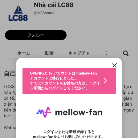
Nhà cái LC88
@
lc88boats
フォロー
新規登録
OPENREC.tv アカウントは mellow-fan
OPENREC.tvアカウントはmellow-fanア
限定コミュニティ参加方法
パーソナルデータの登録
アカウントに移行しました。
カウントに統合しました。
ホーム
動画
キャプチャ
プレイリスト
すでにアカウントをお持ちの方は、ログイ
こちらからOPENREC.tvでログイン中のア
動画プレイリストを選択
ン画面からログインしてください。
カウント情報を引き継ぐことができます。
生年月
固定動画に設定
不適切なユーザーとして報告しま
ファンレター
自己紹介
OPENREC.tv アカウントは mellow-fan
サブスクシェア
@
新規登録
ログイン
すか？
年
月
アカウントに移行しました。
マイページに表示されている動画 (ライブ配信、配
認証コードの入力
すでにアカウントをお持ちの方は、ログイ
生年月は登録後に変更できません。
信予定、アーカイブ、アップロード動画) をページ
選択できるプレイリストがありません。
LC88 là nhà cái trực tuyến uy tín được cấp phép hợp pháp tại c
応援している配信者にファンレターを送ることがで
ン画面からログインしてください。
ご確認ください
のトップに1つ固定できます。動画タイトル横のメ
ログイン
プレイリストは動画の再生画面で作成で
hâu Á, mang đến cho người chơi trải nghiệm giải trí đẳng cấp qu
きます。好きなデザインを選んでメッセージを書い
ニューより設定することができます。
メールアドレスで新規登録
メールアドレスでログイン
問題を選択してください
この限定コミュニティは、Discordで提供されてい
性別
きます。
ốc tế. Khi truy cập trang chủ LC88, bạn sẽ cảm nhận ngay giao
たり、エールアイテムでデコレーションして、配信
メールアドレスにメールを送信しました。30分以内
パスワード再設定
ます。
者に届けましょう！
diện hiện đại, tốc độ xử lý mượt mà cùng hệ thống bảo mật tiên
にメール記載の6桁の認証コードを入力してくださ
入力していただいたメールアドレ
男性
女性
その他
利用規約とプライバシーポリシーが更新されま
問題を選択してください
詳しくはこちら
※ファンレター機能は有料サービスです。
tiến đảm bảo an toàn tuyệt đối cho mọi giao dịch. Truy cập ngay
い。
または
または
ポイントが不足しています
した。 サービスを利用するには変更後の内容を
Discordアカウントをお持ちでない方
スに、パスワード再設定用URLを
セッションの有効期限が切れたた
tại :
登録したメールアドレスを入力し、送信してくださ
わいせつな表現
ブロックリストに追加しますか？
この動画の公開は終了しました
お住まいの地域
ご確認いただき、同意していただく必要があり
認証コード
い。
記載されたメールを送信しました
め、ログアウトしました
Discordとは？からDiscordにアクセス
X
X
ます。
mellowポイントの購入に進みますか？
Website :
https://lc88.boats/
他者を誹謗中傷する表現
のでご確認ください
0
6
ログインまたは新規登録すると
Discordアカウントを作成
mellow-fanをよりお楽しみいただけます。
キャンセル
OK
OK
0
500