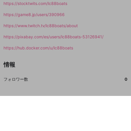
https://stocktwits.com/lc88boats
https://game8.jp/users/390966
https://www.twitch.tv/lc88boats/about
https://pixabay.com/es/users/lc88boats-53126941/
https://hub.docker.com/u/lc88boats
情報
フォロワー数
0