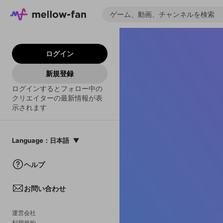
ログイン
新規登録
ログインするとフォロー中の
クリエイターの最新情報が表
示されます
Language
：
日本語
日本語
ヘルプ
English
お問い合わせ
中文(簡体)
한국어
運営会社
利用規約