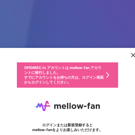
新規登録
OPENREC.tv アカウントは mellow-fan アカウ
OPENREC.tvアカウントはmellow-fanアカウン
パーソナルデータの登録
限定コミュニティ参加方法
ントに移行しました。
トに統合しました。
すでにアカウントをお持ちの方は、ログイン画面
こちらからOPENREC.tvでログイン中のアカウ
からログインしてください。
ント情報を引き継ぐことができます。
動画プレイリストを選択
生年月
固定動画に設定
不適切なユーザーとして報告します
ファンレター
サブスクシェア
OPENREC.tv アカウントは mellow-fan アカウ
@
新規登録
ログイン
か？
年
月
ントに移行しました。
マイページに表示されている動画 (ライブ配信、配信予定、ア
すでにアカウントをお持ちの方は、ログイン画面
ーカイブ、アップロード動画) をページのトップに1つ固定で
LC88
応援している配信者にファンレターを送ることができま
生年月は登録後に変更できません。
認証コードの入力
できるプレイリストがありません。プレイリストは動画の再生画面で作
からログインしてください。
きます。動画タイトル横のメニューより設定することができま
す。好きなデザインを選んでメッセージを書いたり、エ
ログイン
す。
@
lc88bio
ご確認ください
す。
メールアドレスで新規登録
メールアドレスでログイン
問題を選択してください
ールアイテムでデコレーションして、配信者に届けまし
性別
ょう！
メールアドレスにメールを送信しました。30分以内にメ
パスワード再設定
詳しくはこちら
この限定コミュニティは、Discordで提供されています。
入力していただいたメールアドレス
男性
女性
その他
問題を選択してください
※ファンレター機能は有料サービスです。
ール記載の6桁の認証コードを入力してください。
利用規約とプライバシーポリシーが更新されました。
または
または
ポイントが不足しています
フォロー
に、パスワード再設定用URLを記載
セッションの有効期限が切れたた
Discordアカウントをお持ちでない方
サービスを利用するには変更後の内容をご確認いただ
わいせつな表現
認証コード
検索履歴をすべて削除しますか？
ブロックリストに追加しますか？
この動画の公開は終了しました
登録したメールアドレスを入力し、送信してください。
お住まいの地域
されたメールを送信しましたのでご
め、ログアウトしました
き、同意していただく必要があります。
X
X
Discordとは？からDiscordにアクセス
mellowポイントの購入に進みますか？
他者を誹謗中傷する表現
0
6
確認ください
ログインまたは新規登録すると
Discordアカウントを作成
キャンセル
mellow-fanをよりお楽しみいただけます。
いいえ
OK
はい
OK
利用規約
を確認しました。
0
500
著作権の侵害
Google
Google
キャプチャ
プレイリスト
フォロー
フォロワー
プレミアム会員に入会
mellow-fan のメールアドレス（mellow-fan.comドメイン
OK