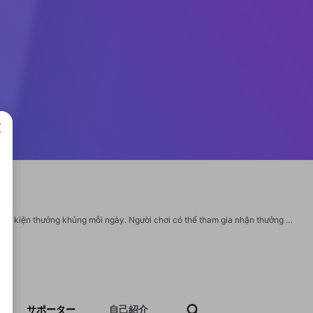
成で
Không chỉ dừng lại ở trò chơi đa dạng, LC88 còn mang đến chuỗi khuyến mãi và sự kiện thưởng khủng mỗi ngày. Người chơi có thể tham gia nhận thưởng nạp đầu, hoàn trả cược, vòng quay may mắn và chương trình VIP hấp dẫn. Với phương châm “Chơi vui – Thắng lớn – Rút tiền thật”, LC88 đã và đang trở thành lựa chọn hàng đầu của cộng đồng cá cược tại Việt Nam và châu Á. Thông tin liên hệ: Website: https://lc88.bio Email: lc88bio@gmail.com Hotline: 0365899999 Địa chỉ: 71b Đ. Văn Cao, Liễu Giai, Ba Đình, Hà Nội, Việt Nam Hashtags: #lc88 #nhacai_lc88 #lc88_bet #dangky_lc88 #taiapp_lc88 #lc88_game #lc88_dang_nhap #lc88com #lc88_com https://www.facebook.com/lc88bio/ https://x.com/lc88bio https://www.youtube.com/@lc88bio https://www.pinterest.com/lc88bio/ https://vimeo.com/lc88bio https://www.twitch.tv/lc88bio https://500px.com/p/lc88bio?view=photos https://github.com/lc88bio https://gravatar.com/lc88bio https://groups.google.com/u/0/g/lc88bio/
サポーター
自己紹介