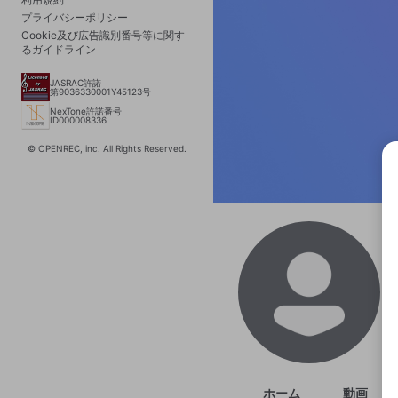
プライバシーポリシー
Cookie及び広告識別番号等に関す
るガイドライン
JASRAC許諾
第9036330001Y45123号
NexTone許諾番号
ID000008336
© OPENREC, inc. All Rights Reserved.
選択
きま
ホーム
動画