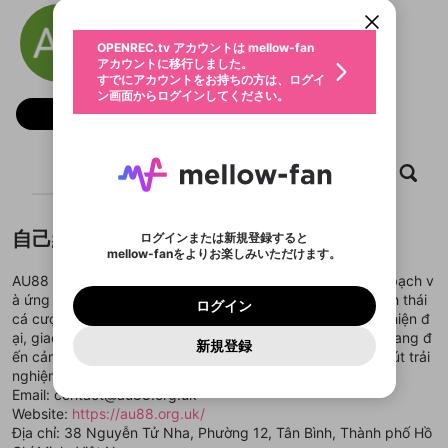
動画プレイリストを選択
ン画面からログインしてください。
カウント情報を引き継ぐことができます。
AU 88
生年月
固定動画に設定
不適切なユーザーとして報告しま
ファンレター
OPENREC.tv アカウントは mellow-fan
サブスクシェア
@
新規登録
ログイン
すか？
年
月
アカウントに移行しました。
マイページに表示されている動画 (ライブ配信、配
認証コードの入力
すでにアカウントをお持ちの方は、ログイ
生年月は登録後に変更できません。
信予定、アーカイブ、アップロード動画) をページ
選択できるプレイリストがありません。
応援している配信者にファンレターを送ることがで
ン画面からログインしてください。
ご確認ください
のトップに1つ固定できます。動画タイトル横のメ
ログイン
プレイリストは動画の再生画面で作成で
きます。好きなデザインを選んでメッセージを書い
フォロー
ニューより設定することができます。
メールアドレスで新規登録
メールアドレスでログイン
問題を選択してください
この限定コミュニティは、Discordで提供されてい
性別
きます。
たり、エールアイテムでデコレーションして、配信
メールアドレスにメールを送信しました。30分以内
パスワード再設定
ます。
者に届けましょう！
にメール記載の6桁の認証コードを入力してくださ
入力していただいたメールアドレ
男性
女性
その他
利用規約とプライバシーポリシーが更新されま
問題を選択してください
詳しくはこちら
※ファンレター機能は有料サービスです。
い。
または
または
ホーム
ポイントが不足しています
動画
キャプチャ
プレイリスト
した。 サービスを利用するには変更後の内容を
Discordアカウントをお持ちでない方
スに、パスワード再設定用URLを
セッションの有効期限が切れたた
登録したメールアドレスを入力し、送信してくださ
わいせつな表現
ブロックリストに追加しますか？
この動画の公開は終了しました
お住まいの地域
ご確認いただき、同意していただく必要があり
認証コード
い。
記載されたメールを送信しました
め、ログアウトしました
Discordとは？からDiscordにアクセス
X
X
ます。
mellowポイントの購入に進みますか？
他者を誹謗中傷する表現
のでご確認ください
0
6
自己紹介
ログインまたは新規登録すると
Discordアカウントを作成
mellow-fanをよりお楽しみいただけます。
キャンセル
OK
OK
0
500
著作権の侵害
Google
Google
利用規約
プレミアム会員に入会
を確認しました。
OK
いいえ
はい
mellow-fan のメールアドレス（mellow-fan.comド
この画面からDiscordに参加する
AU88 là nền tảng giải trí trực tuyến uy tín, vận hành minh bạch v
利用規約
および
プライバシーポリシー
に同意頂いた上で
ログイン
プライバシーポリシー
を確認しました。
メイン及びcs.openrec.co.jpドメイン）が受信拒否設
次にお進みください。
OK
プライバシーの侵害
à ứng dụng công nghệ bảo mật hiện đại, mang đến hệ sinh thái
ご登録いただいた情報はサービスの向上を目的
ログイン
再設定する
動画プレイリストがありません
定に含まれていないかご確認ください。
Yahoo! JAPAN
Yahoo! JAPAN
cá cược an toàn – công bằng – tối ưu. Với hệ thống game hiện đ
Discordは第三者が提供するコミュニティーサービスで、
として使用いたします。
報告された問題については、利用規約に違反しているか
動画プレイリストを選択
パスワードを忘れた方は
こちら
過激な暴力や自傷行為
mellow-fanとは関わりがありません。Discordに関してのお
ại, giao diện cuốn hút cùng tốc độ xử lý mượt mà, AU88 mang đ
一部サービスをご利用いただくには、生年月の
どうかをスタッフが確認します。
この機能をむやみに使
新規登録
確認しました
問い合わせにはお答えすることができません。Discordの仕
アカウントをお持ちですか？
アカウントを作成する
ến cảm giác hồi hộp, kịch tính và thăng hoa trong từng phút trải
登録が必要です。
用することは、利用規約違反になります。
様変更により、限定コミュニティ特典の提供が終了する可能
入力
なりすまし行為
Appleでサインアップ
Appleでサインイン
動画のプレイリストを一つ選択すると、そのプレイ
nghiệm.
ご登録いただいた情報は公開されません。
性がありますが、その際の補償は一切行いません。外部サー
リストの動画をマイページの上部にリストで表示す
Email: contact@au88.org.uk
ビスとのID連携に関する同意事項に同意の上、参加をお願い
閉じる
ることができます。
出会いを誘導する行為
ファンレターを作成
します。
Website:
https://au88.org.uk/
送信
mellow-fanの
mellow-fanの
利用規約
利用規約
・
・
プライバシーポリシー
プライバシーポリシー
・
・
外部
外部
登録
Địa chỉ: 38 Nguyễn Tử Nha, Phường 12, Tân Bình, Thành phố Hồ
外部サービスとのID連携に関する同意事項
サービスとのID連携に関する同意事項
サービスとのID連携に関する同意事項
に同意頂いた上
に同意頂いた上
閉じる
ねずみ講やマルチ商法
動画プレイリストを選択
アカウント作成