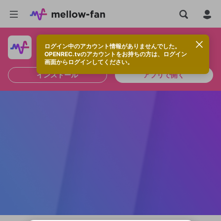
ログイン中のアカウント情報がありませんでした。
快適に視聴するなら、アプリをインストールしよう！
OPENREC.tvのアカウントをお持ちの方は、ログイン
画面からログインしてください。
インストール
アプリで開く
新規登録
OPENREC.tv アカウントは mellow-fan
OPENREC.tvアカウントはmellow-fanア
限定コミュニティ参加方法
パーソナルデータの登録
アカウントに移行しました。
カウントに統合しました。
すでにアカウントをお持ちの方は、ログイ
こちらからOPENREC.tvでログイン中のア