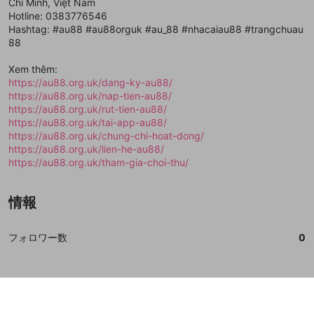
Chí Minh, Việt Nam
で、次にお進みください
で、次にお進みください
Hotline: 0383776546
誤解を招く配信設定
あとで登録
Discordとは？
Discordに参加する
Hashtag: #au88 #au88orguk #au_88 #nhacaiau88 #trangchuau
mellow-fanからのお得な情報をメールで受
88
ゲームの録画禁止区域の配信
け取る
Xem thêm:
改造版・海賊版ソフトの配信
https://au88.org.uk/dang-ky-au88/
https://au88.org.uk/nap-tien-au88/
政治的・宗教的・人種的な内容
https://au88.org.uk/rut-tien-au88/
その他の問題
https://au88.org.uk/tai-app-au88/
https://au88.org.uk/chung-chi-hoat-dong/
https://au88.org.uk/lien-he-au88/
https://au88.org.uk/tham-gia-choi-thu/
情報
フォロワー数
0