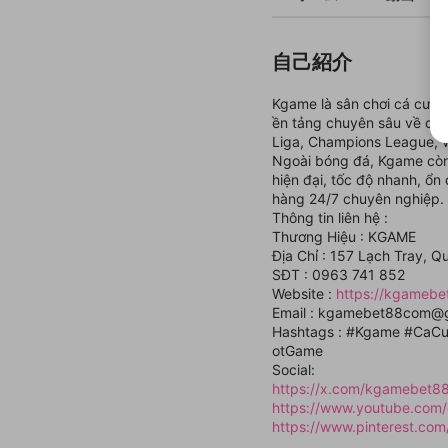
自己紹介
Kgame là sân chơi cá cược
ền tảng chuyên sâu về cá 
Liga, Champions League, W
Ngoài bóng đá, Kgame còn c
hiện đại, tốc độ nhanh, ổn 
hàng 24/7 chuyên nghiệp.
Thông tin liên hệ :
Thương Hiệu : KGAME
Địa Chỉ : 157 Lạch Tray, 
SĐT : 0963 741 852
Website :
https://kgamebe
Email : kgamebet88com@
Hashtags : #Kgame #CaC
otGame
Social:
https://x.com/kgamebet8
https://www.youtube.co
https://www.pinterest.co