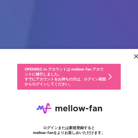
新規登録
OPENREC.tv アカウントは mellow-fan アカウ
OPENREC.tvアカウントはmellow-fanアカウン
パーソナルデータの登録
限定コミュニティ参加方法
ントに移行しました。
トに統合しました。
すでにアカウントをお持ちの方は、ログイン画面
こちらからOPENREC.tvでログイン中のアカウ
からログインしてください。
ント情報を引き継ぐことができます。
動画プレイリストを選択
生年月
固定動画に設定
不適切なユーザーとして報告します
ファンレター
サブスクシェア
OPENREC.tv アカウントは mellow-fan アカウ
@
新規登録
ログイン
か？
年
月
ントに移行しました。
マイページに表示されている動画 (ライブ配信、配信予定、ア
すでにアカウントをお持ちの方は、ログイン画面
ーカイブ、アップロード動画) をページのトップに1つ固定で
kgamebet88com
応援している配信者にファンレターを送ることができま
生年月は登録後に変更できません。
認証コードの入力
できるプレイリストがありません。プレイリストは動画の再生画面で作
からログインしてください。
きます。動画タイトル横のメニューより設定することができま
す。好きなデザインを選んでメッセージを書いたり、エ
ログイン
す。
ご確認ください
す。
メールアドレスで新規登録
メールアドレスでログイン
問題を選択してください
ールアイテムでデコレーションして、配信者に届けまし
性別
ょう！
メールアドレスにメールを送信しました。30分以内にメ
パスワード再設定
詳しくはこちら
この限定コミュニティは、Discordで提供されています。
入力していただいたメールアドレス
男性
女性
その他
問題を選択してください
※ファンレター機能は有料サービスです。
ール記載の6桁の認証コードを入力してください。
フォロー
利用規約とプライバシーポリシーが更新されました。
または
または
ポイントが不足しています
に、パスワード再設定用URLを記載
セッションの有効期限が切れたた
Discordアカウントをお持ちでない方
サービスを利用するには変更後の内容をご確認いただ
わいせつな表現
認証コード
検索履歴をすべて削除しますか？
ブロックリストに追加しますか？
この動画の公開は終了しました
登録したメールアドレスを入力し、送信してください。
お住まいの地域
されたメールを送信しましたのでご
め、ログアウトしました
き、同意していただく必要があります。
X
X
Discordとは？からDiscordにアクセス
mellowポイントの購入に進みますか？
他者を誹謗中傷する表現
0
6
確認ください
ログインまたは新規登録すると
Discordアカウントを作成
キャンセル
mellow-fanをよりお楽しみいただけます。
いいえ
OK
はい
OK
利用規約
を確認しました。
0
500
著作権の侵害
Google
Google
キャプチャ
プレイリスト
フォロー
フォロワー
プレミアム会員に入会
mellow-fan のメールアドレス（mellow-fan.comドメイン
OK