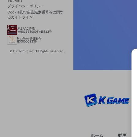
プライバシーポリシー
Cookie及び広告識別番号等に関す
るガイドライン
JASRAC許諾
第9036330001Y45123号
NexTone許諾番号
ID000008336
© OPENREC, inc. All Rights Reserved.
選択
きま
ホーム
動画