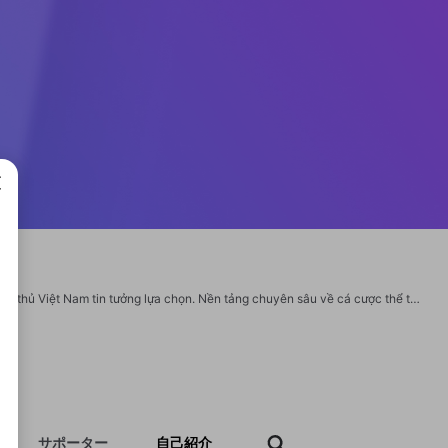
成で
Kgame là sân chơi cá cược bóng đá uy tín hàng đầu năm 2026, được đông đảo bet thủ Việt Nam tin tưởng lựa chọn. Nền tảng chuyên sâu về cá cược thể thao với hàng ngàn trận đấu mỗi ngày từ các giải đấu lớn như Ngoại Hạng Anh, La Liga, Champions League, World Cup cùng tỷ lệ kèo cạnh tranh và hấp dẫn bậc nhất thị trường. Ngoài bóng đá, Kgame còn cung cấp casino live, game slot, bắn cá và các trò chơi bài đổi thưởng đa dạng. Giao diện hiện đại, tốc độ nhanh, ổn định trên cả điện thoại và máy tính. Hệ thống nạp rút siêu tốc, bảo mật cao và hỗ trợ khách hàng 24/7 chuyên nghiệp. Thông tin liên hệ : Thương Hiệu : KGAME Địa Chỉ : 157 Lạch Tray, Quận Ngô Quyền, Hải Phòng, Việt Nam SĐT : 0963 741 852 Website : https://kgamebet88.com/ Email : kgamebet88com@gmail.com Hashtags : #Kgame #CaCuocBongDa #KgameClub #NhaCaiKgame #KeoBongDa #CaCuocTheThao #BongDa2026 #SlotGame Social: https://x.com/kgamebet88com https://www.youtube.com/@kgamebet88com https://www.pinterest.com/kgamebet88com/_profile/
サポーター
自己紹介