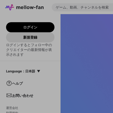
ログイン
新規登録
ログインするとフォロー中の
クリエイターの最新情報が表
示されます
Language
：
日本語
日本語
ヘルプ
English
お問い合わせ
中文(簡体)
한국어
運営会社
利用規約