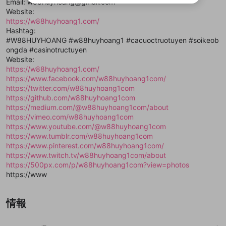
Email: w88huyhoang@gmail.com
ビスとのID連携に関する同意事項に同意の上、参加をお願い
閉じる
ることができます。
出会いを誘導する行為
ファンレターを作成
します。
Website:
送信
mellow-fanの
mellow-fanの
利用規約
利用規約
・
・
プライバシーポリシー
プライバシーポリシー
・
・
外部
外部
登録
https://w88huyhoang1.com/
外部サービスとのID連携に関する同意事項
サービスとのID連携に関する同意事項
サービスとのID連携に関する同意事項
に同意頂いた上
に同意頂いた上
閉じる
ねずみ講やマルチ商法
動画プレイリストを選択
アカウント作成
Hashtag:
で、次にお進みください
で、次にお進みください
#W88HUYHOANG #w88huyhoang1 #cacuoctruotuyen #soikeob
誤解を招く配信設定
あとで登録
Discordとは？
Discordに参加する
ongda #casinotructuyen
mellow-fanからのお得な情報をメールで受
Website:
ゲームの録画禁止区域の配信
け取る
https://w88huyhoang1.com/
https://www.facebook.com/w88huyhoang1com/
改造版・海賊版ソフトの配信
https://twitter.com/w88huyhoang1com
https://github.com/w88huyhoang1com
政治的・宗教的・人種的な内容
https://medium.com/@w88huyhoang1com/about
その他の問題
https://vimeo.com/w88huyhoang1com
https://www.youtube.com/@w88huyhoang1com
https://www.tumblr.com/w88huyhoang1com
https://www.pinterest.com/w88huyhoang1com/
https://www.twitch.tv/w88huyhoang1com/about
https://500px.com/p/w88huyhoang1com?view=photos
https://www
情報