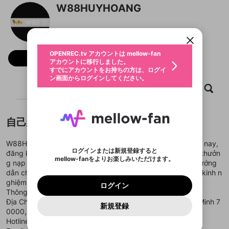
W88HUYHOANG
OPENREC.tv アカウントは mellow-fan
OPENREC.tvアカウントはmellow-fanア
限定コミュニティ参加方法
パーソナルデータの登録
アカウントに移行しました。
カウントに統合しました。
すでにアカウントをお持ちの方は、ログイ
こちらからOPENREC.tvでログイン中のア
動画プレイリストを選択
ン画面からログインしてください。
カウント情報を引き継ぐことができます。
生年月
固定動画に設定
不適切なユーザーとして報告しま
ファンレター
OPENREC.tv アカウントは mellow-fan
サブスクシェア
@
新規登録
ログイン
フォロー
すか？
年
月
アカウントに移行しました。
マイページに表示されている動画 (ライブ配信、配
認証コードの入力
すでにアカウントをお持ちの方は、ログイ
生年月は登録後に変更できません。
信予定、アーカイブ、アップロード動画) をページ
選択できるプレイリストがありません。
応援している配信者にファンレターを送ることがで
ン画面からログインしてください。
ご確認ください
のトップに1つ固定できます。動画タイトル横のメ
ログイン
プレイリストは動画の再生画面で作成で
きます。好きなデザインを選んでメッセージを書い
ホーム
動画
キャプチャ
プレイリスト
ニューより設定することができます。
メールアドレスで新規登録
メールアドレスでログイン
問題を選択してください
この限定コミュニティは、Discordで提供されてい
性別
きます。
たり、エールアイテムでデコレーションして、配信
メールアドレスにメールを送信しました。30分以内
パスワード再設定
ます。
者に届けましょう！
にメール記載の6桁の認証コードを入力してくださ
入力していただいたメールアドレ
男性
女性
その他
利用規約とプライバシーポリシーが更新されま
問題を選択してください
詳しくはこちら
※ファンレター機能は有料サービスです。
い。
または
または
ポイントが不足しています
した。 サービスを利用するには変更後の内容を
Discordアカウントをお持ちでない方
自己紹介
スに、パスワード再設定用URLを
セッションの有効期限が切れたた
登録したメールアドレスを入力し、送信してくださ
わいせつな表現
ブロックリストに追加しますか？
この動画の公開は終了しました
お住まいの地域
ご確認いただき、同意していただく必要があり
認証コード
い。
記載されたメールを送信しました
め、ログアウトしました
Discordとは？からDiscordにアクセス
X
X
ます。
mellowポイントの購入に進みますか？
W88HUYHOANG.COM - link đăng nhập w88 mới nhất hiện nay,
他者を誹謗中傷する表現
のでご確認ください
0
6
ログインまたは新規登録すると
đăng ký nhận 200.000 vnđ tiền cược miễn phí hoàn toàn, thưởn
Discordアカウントを作成
mellow-fanをよりお楽しみいただけます。
キャンセル
OK
OK
0
500
著作権の侵害
g nạp cao cho thành viên mới. Đồng thời, w88huyhoang hướng
Google
Google
利用規約
プレミアム会員に入会
を確認しました。
OK
いいえ
はい
mellow-fan のメールアドレス（mellow-fan.comド
この画面からDiscordに参加する
dẫn chơi cá cược với nhà cái W88 Việt Nam, chia sẽ nhiều kinh n
利用規約
および
プライバシーポリシー
に同意頂いた上で
ログイン
プライバシーポリシー
を確認しました。
メイン及びcs.openrec.co.jpドメイン）が受信拒否設
次にお進みください。
OK
プライバシーの侵害
ghiệm chiến thắng chơi trực tiếp với nhà cái W88.
ご登録いただいた情報はサービスの向上を目的
ログイン
再設定する
動画プレイリストがありません
定に含まれていないかご確認ください。
Yahoo! JAPAN
Yahoo! JAPAN
Thông tin liên hệ:
Discordは第三者が提供するコミュニティーサービスで、
として使用いたします。
報告された問題については、利用規約に違反しているか
動画プレイリストを選択
パスワードを忘れた方は
こちら
過激な暴力や自傷行為
mellow-fanとは関わりがありません。Discordに関してのお
Địa Chỉ: 690 Lạc Long Quân, Phường 9, Tân Bình, Hồ Chí Minh 7
一部サービスをご利用いただくには、生年月の
どうかをスタッフが確認します。
この機能をむやみに使
新規登録
確認しました
問い合わせにはお答えすることができません。Discordの仕
アカウントをお持ちですか？
アカウントを作成する
0000, Vietnam
登録が必要です。
用することは、利用規約違反になります。
様変更により、限定コミュニティ特典の提供が終了する可能
入力
なりすまし行為
Appleでサインアップ
Appleでサインイン
動画のプレイリストを一つ選択すると、そのプレイ
Hotline: 0971822662
ご登録いただいた情報は公開されません。
性がありますが、その際の補償は一切行いません。外部サー
リストの動画をマイページの上部にリストで表示す