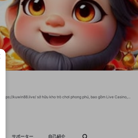
成で
Kuwin là điểm đến hoàn hảo dành cho những người đam mê cá cược trực tuyến. https://kuwin88.live/ sở hữu kho trò chơi phong phú, bao gồm Live Casino, Thể thao, Slot game, Bắn cá, Xổ số, Game bài,... cùng hàng loạt ưu đãi hấp dẫn. Kuwin cam kết mang lại cho bạn những phút giây giải trí đỉnh cao và trọn vẹn. Xem thêm: Thông tin liên hệ: - Địa chỉ: 600 Trần Cao Vân, Thanh Khê, TP. Đà Nẵng - Email: kuwin88live@gmail.com - Website: https://kuwin88.live/ - Hotline: 0982122992 Tag: #kuwin #nha-cai-kuwin #trang-chu-kuwin #link-vao-kuwin #kuwin88-live My socials: https://www.facebook.com/kuwin88live/ https://www.youtube.com/@kuwin88live https://x.com/kuwin88live https://www.pinterest.com/kuwin88live/ https://www.tumblr.com/kuwin88live https://500px.com/p/kuwin88live https://www.behance.net/kuwin88live https://www.reddit.com/user/kuwin88live/ https://www.producthunt.com/@kuwin88live https://www.twitch.tv/kuwin88live https://issuu.com/kuwin88live https://sites.google.com/view/kuwin88live
サポーター
自己紹介