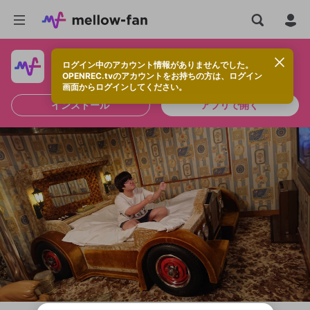
ログイン中のアカウント情報がありませんでした。
快適に視聴するなら、アプリをインストールしよう！
OPENREC.tvのアカウントをお持ちの方は、ログイン
画面からログインしてください。
インストール
アプリで開く
新規登録
投稿を作成
OPENREC.tv アカウントは mellow-fan
OPENREC.tvアカウントはmellow-fanア
限定コミュニティ参加方法
パーソナルデータの登録
アカウントに移行しました。
カウントに統合しました。
すでにアカウントをお持ちの方は、ログイ
こちらからOPENREC.tvでログイン中のア
全体公開
ン画面からログインしてください。
カウント情報を引き継ぐことができます。