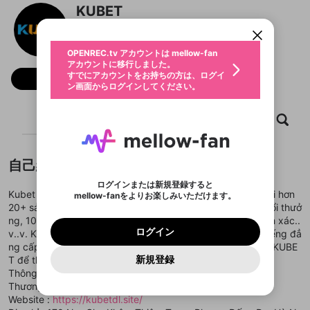
アカウントに移行しました。
カウントに統合しました。
KUBET
すでにアカウントをお持ちの方は、ログイ
こちらからOPENREC.tvでログイン中のア
動画プレイリストを選択
ン画面からログインしてください。
カウント情報を引き継ぐことができます。
@
kubetdlsite
生年月
固定動画に設定
不適切なユーザーとして報告しま
ファンレター
OPENREC.tv アカウントは mellow-fan
サブスクシェア
@
新規登録
ログイン
すか？
年
月
アカウントに移行しました。
マイページに表示されている動画 (ライブ配信、配
認証コードの入力
すでにアカウントをお持ちの方は、ログイ
生年月は登録後に変更できません。
信予定、アーカイブ、アップロード動画) をページ
フォロー
選択できるプレイリストがありません。
応援している配信者にファンレターを送ることがで
ン画面からログインしてください。
ご確認ください
のトップに1つ固定できます。動画タイトル横のメ
ログイン
プレイリストは動画の再生画面で作成で
きます。好きなデザインを選んでメッセージを書い
ニューより設定することができます。
メールアドレスで新規登録
メールアドレスでログイン
問題を選択してください
この限定コミュニティは、Discordで提供されてい
性別
きます。
たり、エールアイテムでデコレーションして、配信
メールアドレスにメールを送信しました。30分以内
パスワード再設定
ます。
ホーム
動画
キャプチャ
プレイリスト
者に届けましょう！
にメール記載の6桁の認証コードを入力してくださ
入力していただいたメールアドレ
男性
女性
その他
利用規約とプライバシーポリシーが更新されま
問題を選択してください
詳しくはこちら
※ファンレター機能は有料サービスです。
い。
または
または
ポイントが不足しています
した。 サービスを利用するには変更後の内容を
Discordアカウントをお持ちでない方
スに、パスワード再設定用URLを
セッションの有効期限が切れたた
登録したメールアドレスを入力し、送信してくださ
わいせつな表現
ブロックリストに追加しますか？
この動画の公開は終了しました
お住まいの地域
ご確認いただき、同意していただく必要があり
認証コード
い。
記載されたメールを送信しました
め、ログアウトしました
自己紹介
Discordとは？からDiscordにアクセス
X
X
ます。
mellowポイントの購入に進みますか？
他者を誹謗中傷する表現
のでご確認ください
0
6
ログインまたは新規登録すると
Discordアカウントを作成
Kubet Ku Casino các sảnh live casino đẳng cấp châu Á, với hơn
mellow-fanをよりお楽しみいただけます。
キャンセル
OK
OK
0
500
著作権の侵害
Google
Google
利用規約
プレミアム会員に入会
を確認しました。
OK
20+ sảnh casino, 500+ game nổ hũ, 300+ game bắn cá đổi thưở
いいえ
はい
mellow-fan のメールアドレス（mellow-fan.comド
この画面からDiscordに参加する
利用規約
および
プライバシーポリシー
に同意頂いた上で
ログイン
ng, 100+ game bài 3D hấp dẫn, xổ số soi kèo KUBET chính xác..
プライバシーポリシー
を確認しました。
メイン及びcs.openrec.co.jpドメイン）が受信拒否設
次にお進みください。
OK
プライバシーの侵害
ご登録いただいた情報はサービスの向上を目的
ログイン
v..v. KUBET là nhà cái với tuổi đười gần 20 năm và danh tiếng đẳ
再設定する
動画プレイリストがありません
定に含まれていないかご確認ください。
Yahoo! JAPAN
Yahoo! JAPAN
Discordは第三者が提供するコミュニティーサービスで、
として使用いたします。
報告された問題については、利用規約に違反しているか
ng cấp châu Á đã được khẳng định qua thời gian. Tải App KUBE
動画プレイリストを選択
パスワードを忘れた方は
こちら
過激な暴力や自傷行為
mellow-fanとは関わりがありません。Discordに関してのお
一部サービスをご利用いただくには、生年月の
どうかをスタッフが確認します。
この機能をむやみに使
新規登録
T để tham gia cá cược đỉnh cao.
確認しました
問い合わせにはお答えすることができません。Discordの仕
アカウントをお持ちですか？
アカウントを作成する
登録が必要です。
用することは、利用規約違反になります。
様変更により、限定コミュニティ特典の提供が終了する可能
Thông tin liên hệ :
入力
なりすまし行為
Appleでサインアップ
Appleでサインイン
動画のプレイリストを一つ選択すると、そのプレイ
ご登録いただいた情報は公開されません。
性がありますが、その際の補償は一切行いません。外部サー
Thương hiệu : KUBET
リストの動画をマイページの上部にリストで表示す
ビスとのID連携に関する同意事項に同意の上、参加をお願い
閉じる
Website :
https://kubetdl.site/
ることができます。
出会いを誘導する行為
ファンレターを作成
します。
送信