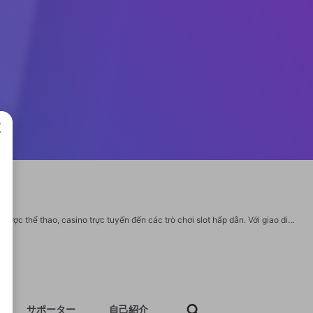
成で
KuBet là nền tảng cá cược trực tuyến hàng đầu, cung cấp đa dạng trò chơi từ cá cược thể thao, casino trực tuyến đến các trò chơi slot hấp dẫn. Với giao diện thân thiện và bảo mật cao, KuBet mang lại trải nghiệm giải trí an toàn và tiện lợi cho người chơi. Nền tảng này hỗ trợ nhiều hình thức thanh toán và cam kết mang đến môi trường chơi game công bằng, minh bạch. #kubet #kubet77 #nhacaikubet #kubetcoim Website: https://kubet.co.im/ Địa chỉ: 34 Trần Phú, Phường 4, Quận 5, Hồ Chí Minh SĐT: 0989875265 Email: kubetcoim@gmail.com Social: https://x.com/kubetcoim https://www.youtube.com/@kubetcoim https://www.pinterest.com/kubetcoim/ https://vimeo.com/kubetcoim https://substance3d.adobe.com/community-assets/profile/org.adobe.user:E1E11E7967BD88800A495E08@AdobeID https://community.fabric.microsoft.com/t5/user/viewprofilepage/user-id/1228003 https://www.reddit.com/user/kubetcoim/ https://www.blogger.com/profile/02473168830248708375 https://talk.plesk.com/members/kbtcoim.401770/#about
サポーター
自己紹介