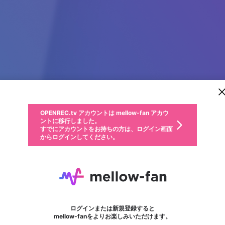
新規登録
OPENREC.tv アカウントは mellow-fan アカウ
OPENREC.tvアカウントはmellow-fanアカウン
パーソナルデータの登録
限定コミュニティ参加方法
ントに移行しました。
トに統合しました。
すでにアカウントをお持ちの方は、ログイン画面
こちらからOPENREC.tvでログイン中のアカウ
からログインしてください。
ント情報を引き継ぐことができます。
動画プレイリストを選択
生年月
固定動画に設定
不適切なユーザーとして報告します
ファンレター
サブスクシェア
OPENREC.tv アカウントは mellow-fan アカウ
@
新規登録
ログイン
か？
年
月
ントに移行しました。
マイページに表示されている動画 (ライブ配信、配信予定、ア
すでにアカウントをお持ちの方は、ログイン画面
ーカイブ、アップロード動画) をページのトップに1つ固定で
KuBet
応援している配信者にファンレターを送ることができま
生年月は登録後に変更できません。
認証コードの入力
できるプレイリストがありません。プレイリストは動画の再生画面で作
からログインしてください。
きます。動画タイトル横のメニューより設定することができま
す。好きなデザインを選んでメッセージを書いたり、エ
ログイン
す。
@
kubetcoim
ご確認ください
す。
メールアドレスで新規登録
メールアドレスでログイン
問題を選択してください
ールアイテムでデコレーションして、配信者に届けまし
性別
ょう！
メールアドレスにメールを送信しました。30分以内にメ
パスワード再設定
詳しくはこちら
この限定コミュニティは、Discordで提供されています。
入力していただいたメールアドレス
男性
女性
その他
問題を選択してください
※ファンレター機能は有料サービスです。
ール記載の6桁の認証コードを入力してください。
利用規約とプライバシーポリシーが更新されました。
または
または
ポイントが不足しています
フォロー
に、パスワード再設定用URLを記載
セッションの有効期限が切れたた
Discordアカウントをお持ちでない方
サービスを利用するには変更後の内容をご確認いただ
わいせつな表現
認証コード
検索履歴をすべて削除しますか？
ブロックリストに追加しますか？
この動画の公開は終了しました
登録したメールアドレスを入力し、送信してください。
お住まいの地域
されたメールを送信しましたのでご
め、ログアウトしました
き、同意していただく必要があります。
X
X
Discordとは？からDiscordにアクセス
mellowポイントの購入に進みますか？
他者を誹謗中傷する表現
0
6
確認ください
ログインまたは新規登録すると
Discordアカウントを作成
キャンセル
mellow-fanをよりお楽しみいただけます。
いいえ
OK
はい
OK
利用規約
を確認しました。
0
500
著作権の侵害
Google
Google
キャプチャ
プレイリスト
フォロー
フォロワー
プレミアム会員に入会
mellow-fan のメールアドレス（mellow-fan.comドメイン
OK