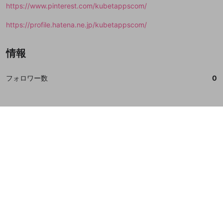
https://www.pinterest.com/kubetappscom/
https://profile.hatena.ne.jp/kubetappscom/
情報
フォロワー数
0