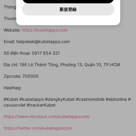
Yahoo! JAPAN
Yahoo! JAPAN
Discordは第三者が提供するコミュニティーサービスで、
として使用いたします。
報告された問題については、利用規約に違反しているか
動画プレイリストを選択
パスワードを忘れた方は
こちら
過激な暴力や自傷行為
mellow-fanとは関わりがありません。Discordに関してのお
Thông Tin Liên Hệ:
一部サービスをご利用いただくには、生年月の
どうかをスタッフが確認します。
この機能をむやみに使
新規登録
確認しました
問い合わせにはお答えすることができません。Discordの仕
アカウントをお持ちですか？
アカウントを作成する
登録が必要です。
用することは、利用規約違反になります。
様変更により、限定コミュニティ特典の提供が終了する可能
入力
なりすまし行為
Appleでサインアップ
Appleでサインイン
動画のプレイリストを一つ選択すると、そのプレイ
Thương hiệu: Kubet
ご登録いただいた情報は公開されません。
性がありますが、その際の補償は一切行いません。外部サー
リストの動画をマイページの上部にリストで表示す
ビスとのID連携に関する同意事項に同意の上、参加をお願い
閉じる
ることができます。
出会いを誘導する行為
ファンレターを作成
します。
Website:
https://kubetapps.com
送信
mellow-fanの
mellow-fanの
利用規約
利用規約
・
・
プライバシーポリシー
プライバシーポリシー
・
・
外部
外部
登録
外部サービスとのID連携に関する同意事項
サービスとのID連携に関する同意事項
サービスとのID連携に関する同意事項
に同意頂いた上
に同意頂いた上
閉じる
ねずみ講やマルチ商法
動画プレイリストを選択
アカウント作成
Email: helpdesk@kubetapps.com
で、次にお進みください
で、次にお進みください
誤解を招く配信設定
あとで登録
Discordとは？
Discordに参加する
Số điện thoại: 0917 654 321
mellow-fanからのお得な情報をメールで受
ゲームの録画禁止区域の配信
け取る
Địa chỉ: 196 Lê Thánh Tông, Phường 13, Quận 10, TP.HCM
改造版・海賊版ソフトの配信
Zipcode: 700000
政治的・宗教的・人種的な内容
Hashtag:
その他の問題
#Kubet #kubetapps #dangkyKubet #casinomobile #slotonline #
cacuocviet #trackerKubet
https://www.mixcloud.com/kubetappscom/
https://twitter.com/kubetappscom