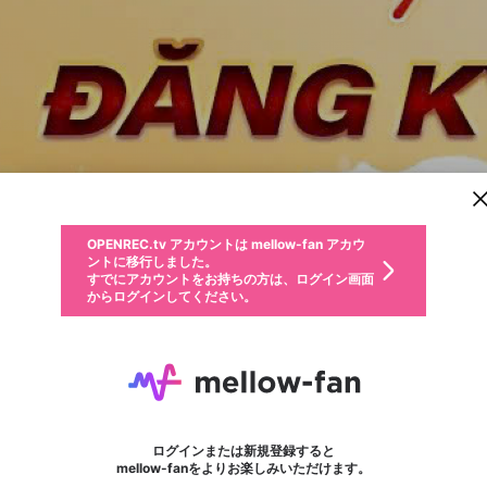
新規登録
OPENREC.tv アカウントは mellow-fan アカウ
OPENREC.tvアカウントはmellow-fanアカウン
パーソナルデータの登録
限定コミュニティ参加方法
ントに移行しました。
トに統合しました。
すでにアカウントをお持ちの方は、ログイン画面
こちらからOPENREC.tvでログイン中のアカウ
からログインしてください。
ント情報を引き継ぐことができます。
動画プレイリストを選択
生年月
固定動画に設定
不適切なユーザーとして報告します
ファンレター
サブスクシェア
OPENREC.tv アカウントは mellow-fan アカウ
@
新規登録
ログイン
か？
年
月
ントに移行しました。
マイページに表示されている動画 (ライブ配信、配信予定、ア
すでにアカウントをお持ちの方は、ログイン画面
ーカイブ、アップロード動画) をページのトップに1つ固定で
8K BET
応援している配信者にファンレターを送ることができま
生年月は登録後に変更できません。
認証コードの入力
できるプレイリストがありません。プレイリストは動画の再生画面で作
からログインしてください。
きます。動画タイトル横のメニューより設定することができま
す。好きなデザインを選んでメッセージを書いたり、エ
ログイン
す。
ご確認ください
す。
メールアドレスで新規登録
メールアドレスでログイン
問題を選択してください
ールアイテムでデコレーションして、配信者に届けまし
性別
ょう！
メールアドレスにメールを送信しました。30分以内にメ
パスワード再設定
詳しくはこちら
この限定コミュニティは、Discordで提供されています。
入力していただいたメールアドレス
男性
女性
その他
問題を選択してください
※ファンレター機能は有料サービスです。
ール記載の6桁の認証コードを入力してください。
フォロー
利用規約とプライバシーポリシーが更新されました。
または
または
ポイントが不足しています
に、パスワード再設定用URLを記載
セッションの有効期限が切れたた
Discordアカウントをお持ちでない方
サービスを利用するには変更後の内容をご確認いただ
わいせつな表現
認証コード
検索履歴をすべて削除しますか？
ブロックリストに追加しますか？
この動画の公開は終了しました
登録したメールアドレスを入力し、送信してください。
お住まいの地域
されたメールを送信しましたのでご
め、ログアウトしました
き、同意していただく必要があります。
X
X
Discordとは？からDiscordにアクセス
mellowポイントの購入に進みますか？
他者を誹謗中傷する表現
0
6
確認ください
ログインまたは新規登録すると
Discordアカウントを作成
キャンセル
mellow-fanをよりお楽しみいただけます。
いいえ
OK
はい
OK
利用規約
を確認しました。
0
500
著作権の侵害
Google
Google
キャプチャ
プレイリスト
フォロー
フォロワー
プレミアム会員に入会
mellow-fan のメールアドレス（mellow-fan.comドメイン
OK