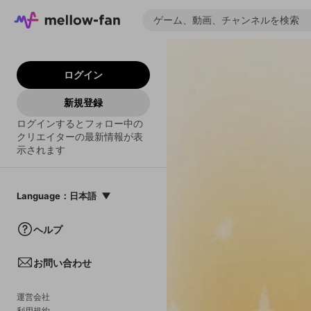
ログイン
新規登録
ログインするとフォロー中の
クリエイターの最新情報が表
示されます
Language
：
日本語
日本語
ヘルプ
English
お問い合わせ
中文(簡体)
한국어
運営会社
利用規約