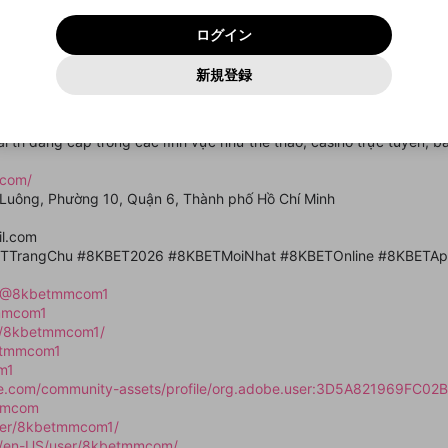
いいえ
はい
利用規約
および
プライバシーポリシー
に同意頂いた上で次にお
この画面からDiscordに参加する
プライバシーポリシー
を確認しました。
及びcs.openrec.co.jpドメイン）が受信拒否設定に含まれて
ログイン
進みください。
OK
プライバシーの侵害
ご登録いただいた情報はサービスの向上を目的として
動画プレイリストがありません
再設定する
いないかご確認ください。
ログイン
Yahoo! JAPAN
Yahoo! JAPAN
使用いたします。
Discordは第三者が提供するコミュニティーサービスで、mellow-
報告された問題については、利用規約に違反しているかどうか
パスワードを忘れた方は
こちら
過激な暴力や自傷行為
確認しました
fanとは関わりがありません。Discordに関してのお問い合わせには
一部サービスをご利用いただくには、生年月の登録が
をスタッフが確認します。
この機能をむやみに使用すること
新規登録
動画プレイリストを選択
お答えすることができません。Discordの仕様変更により、限定コ
アカウントをお持ちですか？
アカウントを作成する
入力
必要です。
は、利用規約違反になります。
Appleでサインアップ
Appleでサインイン
ミュニティ特典の提供が終了する可能性がありますが、その際の補
なりすまし行為
hà cái trực tuyến hàng đầu châu Á, nổi bật với hệ thống cá cược hi
ご登録いただいた情報は公開されません。
償は一切行いません。外部サービスとのID連携に関する同意事項に
動画のプレイリストを一つ選択すると、そのプレイリストの動
iện thân thiện, tốc độ xử lý nhanh và dịch vụ chăm sóc khách hàng 2
同意の上、参加をお願いします。
出会いを誘導する行為
閉じる
画をマイページの上部にリストで表示することができます。
ải trí đẳng cấp trong các lĩnh vực như thể thao, casino trực tuyến, b
ファンレターを作成
送信
mellow-fanの
mellow-fanの
利用規約
利用規約
・
・
プライバシーポリシー
プライバシーポリシー
・
・
外部サービ
外部サービ
外部サービスとのID連携に関する同意事項
登録
スとのID連携に関する同意事項
スとのID連携に関する同意事項
に同意頂いた上で、次にお進み
に同意頂いた上で、次にお進み
閉じる
ねずみ講やマルチ商法
アカウント作成
動画プレイリストを選択
.com/
ください
ください
 Luông, Phường 10, Quận 6, Thành phố Hồ Chí Minh
Discordとは？
Discordに参加する
誤解を招く配信設定
あとで登録
mellow-fanからのお得な情報をメールで受け取
l.com
ゲームの録画禁止区域の配信
る
ETTrangChu #8KBET2026 #8KBETMoiNhat #8KBETOnline #8KBETA
改造版・海賊版ソフトの配信
m/@8kbetmmcom1
tmmcom1
政治的・宗教的・人種的な内容
om/8kbetmmcom1/
その他の問題
betmmcom1
m1
be.com/community-assets/profile/org.adobe.user:3D5A821969FC
tmmcom
user/8kbetmmcom1/
org/en-US/user/8kbetmmcom/