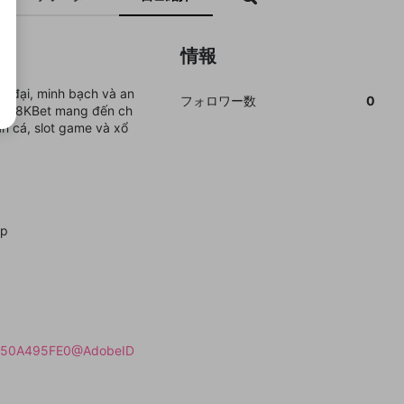
情報
ện đại, minh bạch và an
フォロワー数
0
4/7, 8KBet mang đến ch
ắn cá, slot game và xổ
pp
02B50A495FE0@AdobeID