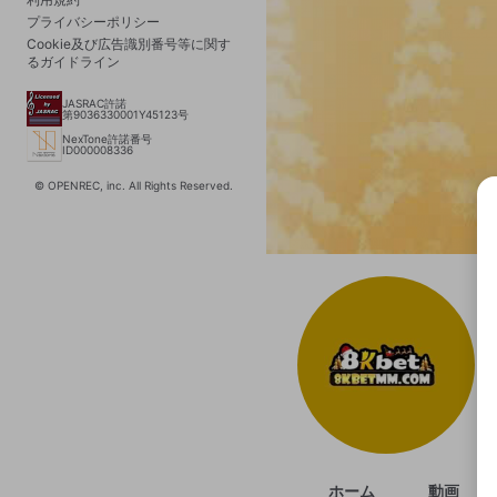
プライバシーポリシー
Cookie及び広告識別番号等に関す
るガイドライン
JASRAC許諾
第9036330001Y45123号
NexTone許諾番号
ID000008336
© OPENREC, inc. All Rights Reserved.
選択
きま
ホーム
動画