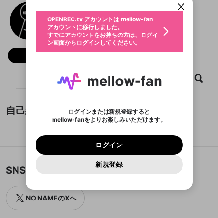
動画プレイリストを選択
生年月
NO NAME
固定動画に設定
不適切なユーザーとして報告しま
ファンレター
OPENREC.tv アカウントは mellow-fan
サブスクシェア
@
krVna
NO NAMEのXヘ
@
新規登録
ログイン
すか？
年
月
アカウントに移行しました。
マイページに表示されている動画 (ライブ配信、配
認証コードの入力
すでにアカウントをお持ちの方は、ログイ
生年月は登録後に変更できません。
信予定、アーカイブ、アップロード動画) をページ
選択できるプレイリストがありません。
応援している配信者にファンレターを送ることがで
ン画面からログインしてください。
ご確認ください
のトップに1つ固定できます。動画タイトル横のメ
ログイン
プレイリストは動画の再生画面で作成で
きます。好きなデザインを選んでメッセージを書い
ニューより設定することができます。
メールアドレスで新規登録
メールアドレスでログイン
問題を選択してください
フォロー 72
この限定コミュニティは、Discordで提供されてい
性別
きます。
たり、エールアイテムでデコレーションして、配信
メールアドレスにメールを送信しました。30分以内
パスワード再設定
ます。
者に届けましょう！
にメール記載の6桁の認証コードを入力してくださ
入力していただいたメールアドレ
男性
女性
その他
利用規約とプライバシーポリシーが更新されま
問題を選択してください
詳しくはこちら
※ファンレター機能は有料サービスです。
い。
ホーム
動画
キャプチャ
プレイリスト
または
または
ポイントが不足しています
した。 サービスを利用するには変更後の内容を
Discordアカウントをお持ちでない方
スに、パスワード再設定用URLを
セッションの有効期限が切れたた
登録したメールアドレスを入力し、送信してくださ
わいせつな表現
ブロックリストに追加しますか？
この動画の公開は終了しました
お住まいの地域
ご確認いただき、同意していただく必要があり
認証コード
い。
記載されたメールを送信しました
め、ログアウトしました
Discordとは？からDiscordにアクセス
X
X
ます。
mellowポイントの購入に進みますか？
他者を誹謗中傷する表現
自己紹介
のでご確認ください
0
6
ログインまたは新規登録すると
Discordアカウントを作成
mellow-fanをよりお楽しみいただけます。
キャンセル
OK
OK
0
500
著作権の侵害
Google
Google
利用規約
プレミアム会員に入会
を確認しました。
OK
いいえ
はい
mellow-fan のメールアドレス（mellow-fan.comド
紹介文が設定されていません。
この画面からDiscordに参加する
利用規約
および
プライバシーポリシー
に同意頂いた上で
ログイン
プライバシーポリシー
を確認しました。
メイン及びcs.openrec.co.jpドメイン）が受信拒否設
次にお進みください。
OK
プライバシーの侵害
ご登録いただいた情報はサービスの向上を目的
ログイン
再設定する
動画プレイリストがありません
定に含まれていないかご確認ください。
Yahoo! JAPAN
Yahoo! JAPAN
Discordは第三者が提供するコミュニティーサービスで、
として使用いたします。
報告された問題については、利用規約に違反しているか
動画プレイリストを選択
パスワードを忘れた方は
こちら
過激な暴力や自傷行為
mellow-fanとは関わりがありません。Discordに関してのお
一部サービスをご利用いただくには、生年月の
どうかをスタッフが確認します。
この機能をむやみに使
新規登録
確認しました
問い合わせにはお答えすることができません。Discordの仕
アカウントをお持ちですか？
アカウントを作成する
SNS
登録が必要です。
用することは、利用規約違反になります。
様変更により、限定コミュニティ特典の提供が終了する可能
入力
なりすまし行為
Appleでサインアップ
Appleでサインイン
動画のプレイリストを一つ選択すると、そのプレイ
ご登録いただいた情報は公開されません。
性がありますが、その際の補償は一切行いません。外部サー
リストの動画をマイページの上部にリストで表示す
ビスとのID連携に関する同意事項に同意の上、参加をお願い
閉じる
ることができます。
出会いを誘導する行為
ファンレターを作成
します。
NO NAMEのXヘ
送信
mellow-fanの
mellow-fanの
利用規約
利用規約
・
・
プライバシーポリシー
プライバシーポリシー
・
・
外部
外部
登録
外部サービスとのID連携に関する同意事項
サービスとのID連携に関する同意事項
サービスとのID連携に関する同意事項
に同意頂いた上
に同意頂いた上
閉じる
ねずみ講やマルチ商法
動画プレイリストを選択
アカウント作成
で、次にお進みください
で、次にお進みください