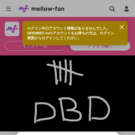
ログイン中のアカウント情報がありませんでした。
快適に視聴するなら、アプリをインストールしよう！
OPENREC.tvのアカウントをお持ちの方は、ログイン
画面からログインしてください。
インストール
アプリで開く
新規登録
OPENREC.tv アカウントは mellow-fan
OPENREC.tvアカウントはmellow-fanア
限定コミュニティ参加方法
パーソナルデータの登録
アカウントに移行しました。
カウントに統合しました。
すでにアカウントをお持ちの方は、ログイ
こちらからOPENREC.tvでログイン中のア
ン画面からログインしてください。
カウント情報を引き継ぐことができます。