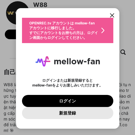
アカウントに移行しました。
カウントに統合しました。
W88
すでにアカウントをお持ちの方は、ログイ
こちらからOPENREC.tvでログイン中のア
動画プレイリストを選択
ン画面からログインしてください。
カウント情報を引き継ぐことができます。
生年月
固定動画に設定
不適切なユーザーとして報告しま
ファンレター
OPENREC.tv アカウントは mellow-fan
サブスクシェア
@
新規登録
ログイン
すか？
年
月
アカウントに移行しました。
マイページに表示されている動画 (ライブ配信、配
認証コードの入力
すでにアカウントをお持ちの方は、ログイ
生年月は登録後に変更できません。
信予定、アーカイブ、アップロード動画) をページ
フォロー
選択できるプレイリストがありません。
応援している配信者にファンレターを送ることがで
ン画面からログインしてください。
ご確認ください
のトップに1つ固定できます。動画タイトル横のメ
ログイン
プレイリストは動画の再生画面で作成で
きます。好きなデザインを選んでメッセージを書い
ニューより設定することができます。
メールアドレスで新規登録
メールアドレスでログイン
問題を選択してください
この限定コミュニティは、Discordで提供されてい
性別
きます。
たり、エールアイテムでデコレーションして、配信
メールアドレスにメールを送信しました。30分以内
パスワード再設定
ます。
ホーム
動画
キャプチャ
プレイリスト
者に届けましょう！
にメール記載の6桁の認証コードを入力してくださ
入力していただいたメールアドレ
男性
女性
その他
利用規約とプライバシーポリシーが更新されま
問題を選択してください
詳しくはこちら
※ファンレター機能は有料サービスです。
い。
または
または
ポイントが不足しています
した。 サービスを利用するには変更後の内容を
Discordアカウントをお持ちでない方
スに、パスワード再設定用URLを
セッションの有効期限が切れたた
登録したメールアドレスを入力し、送信してくださ
わいせつな表現
ブロックリストに追加しますか？
この動画の公開は終了しました
お住まいの地域
ご確認いただき、同意していただく必要があり
認証コード
い。
記載されたメールを送信しました
め、ログアウトしました
自己紹介
Discordとは？からDiscordにアクセス
X
X
ます。
mellowポイントの購入に進みますか？
他者を誹謗中傷する表現
のでご確認ください
0
6
ログインまたは新規登録すると
Discordアカウントを作成
W88 là nền tảng cá cược trực tuyến uy tín hàng đầu, nơi hội tụ n
mellow-fanをよりお楽しみいただけます。
キャンセル
OK
OK
0
500
著作権の侵害
Google
Google
利用規約
プレミアム会員に入会
を確認しました。
OK
hững trải nghiệm giải trí đỉnh cao: từ cá cược thể thao, casino tr
いいえ
はい
mellow-fan のメールアドレス（mellow-fan.comド
この画面からDiscordに参加する
利用規約
および
プライバシーポリシー
に同意頂いた上で
ログイン
ực tuyến, game slot, bắn cá đến các mini game độc đáo. Giao di
プライバシーポリシー
を確認しました。
メイン及びcs.openrec.co.jpドメイン）が受信拒否設
次にお進みください。
OK
プライバシーの侵害
ご登録いただいた情報はサービスの向上を目的
ログイン
ện thân thiện, tương thích trên mọi thiết bị cùng hệ thống bảo m
再設定する
動画プレイリストがありません
定に含まれていないかご確認ください。
Yahoo! JAPAN
Yahoo! JAPAN
Discordは第三者が提供するコミュニティーサービスで、
として使用いたします。
報告された問題については、利用規約に違反しているか
ật hiện đại giúp người chơi yên tâm tuyệt đối. W88 cam kết cun
動画プレイリストを選択
パスワードを忘れた方は
こちら
過激な暴力や自傷行為
mellow-fanとは関わりがありません。Discordに関してのお
一部サービスをご利用いただくには、生年月の
どうかをスタッフが確認します。
この機能をむやみに使
新規登録
g cấp tỷ lệ kèo hấp dẫn, khuyến mãi siêu khủng và dịch vụ chă
確認しました
問い合わせにはお答えすることができません。Discordの仕
アカウントをお持ちですか？
アカウントを作成する
登録が必要です。
用することは、利用規約違反になります。
様変更により、限定コミュニティ特典の提供が終了する可能
m sóc khách hàng chuyên nghiệp 24/7. Tham gia ngay hôm nay
入力
なりすまし行為
Appleでサインアップ
Appleでサインイン
動画のプレイリストを一つ選択すると、そのプレイ
ご登録いただいた情報は公開されません。
性がありますが、その際の補償は一切行いません。外部サー
để trải nghiệm thế giới cá cược chuẩn quốc tế tại W88ABC1.co
リストの動画をマイページの上部にリストで表示す
ビスとのID連携に関する同意事項に同意の上、参加をお願い
閉じる
m! 🎯
ることができます。
出会いを誘導する行為
ファンレターを作成
します。
送信