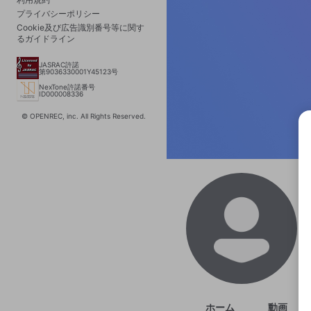
プライバシーポリシー
Cookie及び広告識別番号等に関す
るガイドライン
JASRAC許諾
第9036330001Y45123号
NexTone許諾番号
ID000008336
© OPENREC, inc. All Rights Reserved.
選択
きま
ホーム
動画