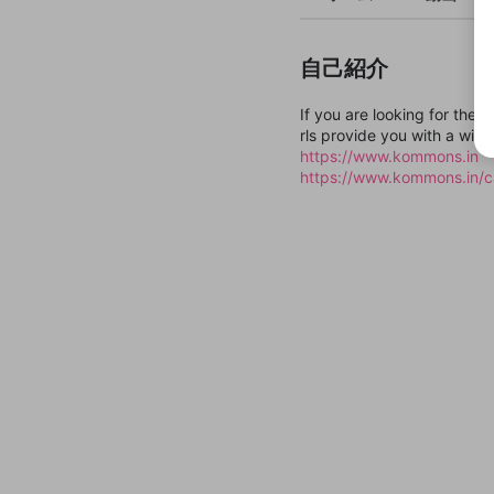
自己紹介
If you are looking for the 
rls provide you with a wide
https://www.kommons.in
https://www.kommons.in/cal