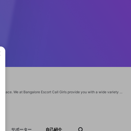
成で
If you are looking for the best Bangalore Escorts service, then you are in the right place. We at Bangalore Escort Call Girls provide you with a wide variety of services. Our service is open 24/7. https://www.kommons.in https://www.kommons.in/call-girls-in-bangalore.html
サポーター
自己紹介