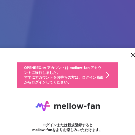
新規登録
OPENREC.tv アカウントは mellow-fan アカウ
OPENREC.tvアカウントはmellow-fanアカウン
パーソナルデータの登録
限定コミュニティ参加方法
ントに移行しました。
トに統合しました。
すでにアカウントをお持ちの方は、ログイン画面
こちらからOPENREC.tvでログイン中のアカウ
からログインしてください。
ント情報を引き継ぐことができます。
動画プレイリストを選択
生年月
固定動画に設定
不適切なユーザーとして報告します
ファンレター
サブスクシェア
OPENREC.tv アカウントは mellow-fan アカウ
@
新規登録
ログイン
か？
年
月
ントに移行しました。
マイページに表示されている動画 (ライブ配信、配信予定、ア
すでにアカウントをお持ちの方は、ログイン画面
ーカイブ、アップロード動画) をページのトップに1つ固定で
kommonsbangalore
応援している配信者にファンレターを送ることができま
生年月は登録後に変更できません。
認証コードの入力
できるプレイリストがありません。プレイリストは動画の再生画面で作
からログインしてください。
きます。動画タイトル横のメニューより設定することができま
す。好きなデザインを選んでメッセージを書いたり、エ
ログイン
す。
@
kommonsbangalore
ご確認ください
す。
メールアドレスで新規登録
メールアドレスでログイン
問題を選択してください
ールアイテムでデコレーションして、配信者に届けまし
性別
ょう！
メールアドレスにメールを送信しました。30分以内にメ
パスワード再設定
詳しくはこちら
この限定コミュニティは、Discordで提供されています。
入力していただいたメールアドレス
男性
女性
その他
問題を選択してください
※ファンレター機能は有料サービスです。
ール記載の6桁の認証コードを入力してください。
利用規約とプライバシーポリシーが更新されました。
または
または
ポイントが不足しています
フォロー
に、パスワード再設定用URLを記載
セッションの有効期限が切れたた
Discordアカウントをお持ちでない方
サービスを利用するには変更後の内容をご確認いただ
わいせつな表現
認証コード
検索履歴をすべて削除しますか？
ブロックリストに追加しますか？
この動画の公開は終了しました
登録したメールアドレスを入力し、送信してください。
お住まいの地域
されたメールを送信しましたのでご
め、ログアウトしました
き、同意していただく必要があります。
X
X
Discordとは？からDiscordにアクセス
mellowポイントの購入に進みますか？
他者を誹謗中傷する表現
0
6
確認ください
ログインまたは新規登録すると
Discordアカウントを作成
キャンセル
mellow-fanをよりお楽しみいただけます。
いいえ
OK
はい
OK
利用規約
を確認しました。
0
500
著作権の侵害
Google
Google
キャプチャ
プレイリスト
フォロー
フォロワー
プレミアム会員に入会
mellow-fan のメールアドレス（mellow-fan.comドメイン
OK