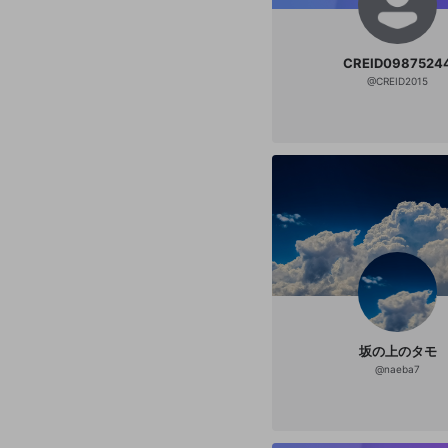
CREID0987524
@
CREID2015
坂の上のタモ
@
naeba7