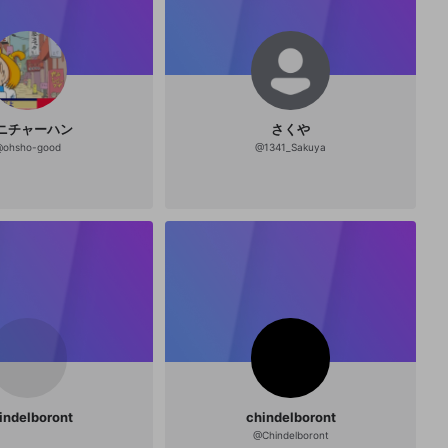
ニチャーハン
さくや
@
ohsho-good
@
1341_Sakuya
indelboront
chindelboront
@
Chindelboront