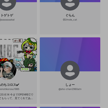
トゲトゲ
ぐらん
@
aaaaaaakal
@
2mole_cat
のちコロス✔️
しょー
renotikorosu1985
@
sho-chan2960atn
までOPENRECで
てもらって、見てくれてあり
(人´∀`)♪これからB-LIVE
にしました！本当に今まであ