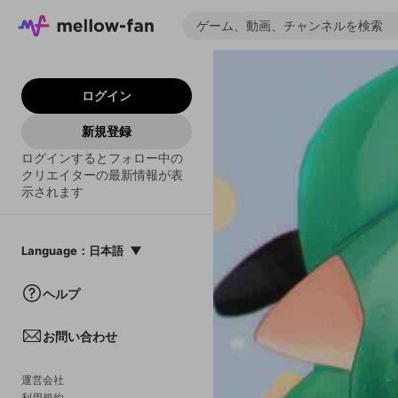
ログイン
新規登録
ログインするとフォロー中の
クリエイターの最新情報が表
示されます
Language
：
日本語
日本語
ヘルプ
English
お問い合わせ
中文(簡体)
한국어
運営会社
利用規約