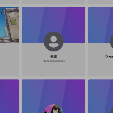
夜空
Dre
@
aaaaaaaaaaaas