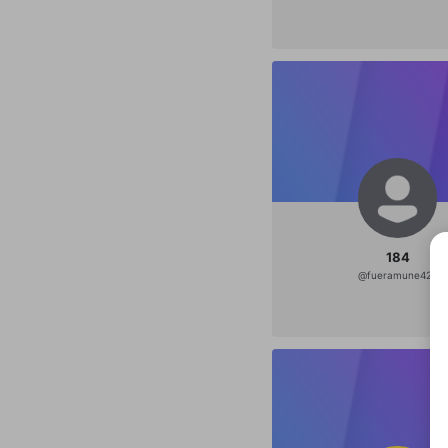
184
@
fueramune423
選択
きま