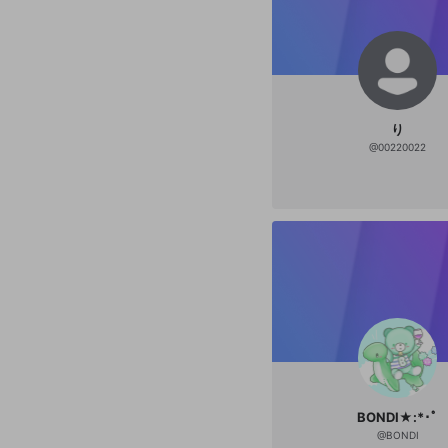
り
@
00220022
BONDI★:*･ﾟ
@
BONDI