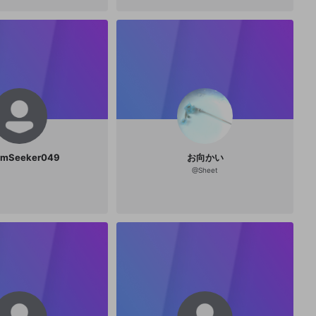
amSeeker049
お向かい
@
Sheet