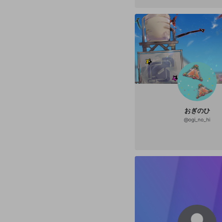
おぎのひ
@
ogi_no_hi