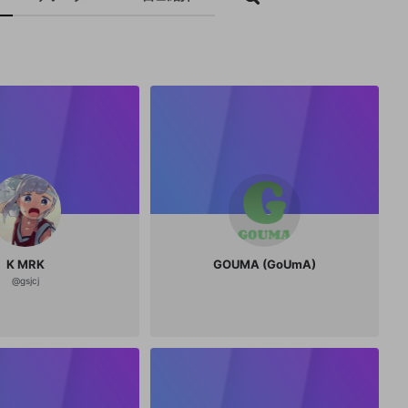
K MRK
GOUMA (GoUmA)
@
gsjcj