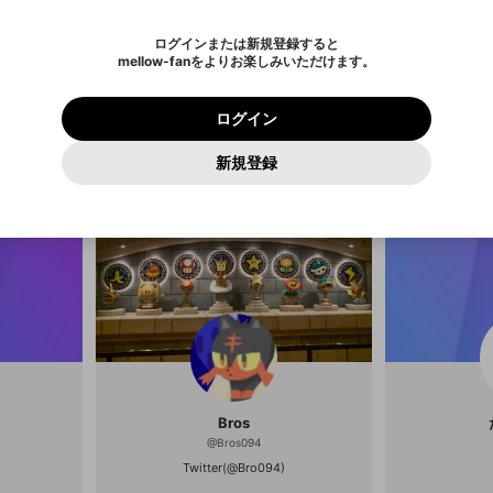
されたメールを送信しましたのでご
め、ログアウトしました
き、同意していただく必要があります。
X
X
Discordとは？からDiscordにアクセス
mellowポイントの購入に進みますか？
他者を誹謗中傷する表現
0
6
確認ください
ログインまたは新規登録すると
Discordアカウントを作成
キャンセル
キャンセル
mellow-fanをよりお楽しみいただけます。
いいえ
OK
はい
はい
OK
利用規約
を確認しました。
0
500
著作権の侵害
Google
Google
プレミアム会員に入会
mellow-fan のメールアドレス（mellow-fan.comドメイン
OK
いいえ
はい
利用規約
および
プライバシーポリシー
に同意頂いた上で次にお
この画面からDiscordに参加する
プライバシーポリシー
を確認しました。
及びcs.openrec.co.jpドメイン）が受信拒否設定に含まれて
ログイン
あ
進みください。
OK
プライバシーの侵害
ご登録いただいた情報はサービスの向上を目的として
動画プレイリストがありません
再設定する
いないかご確認ください。
ログイン
@
pico_pu
Yahoo! JAPAN
Yahoo! JAPAN
使用いたします。
Discordは第三者が提供するコミュニティーサービスで、mellow-
報告された問題については、利用規約に違反しているかどうか
パスワードを忘れた方は
こちら
過激な暴力や自傷行為
確認しました
fanとは関わりがありません。Discordに関してのお問い合わせには
一部サービスをご利用いただくには、生年月の登録が
をスタッフが確認します。
この機能をむやみに使用すること
新規登録
動画プレイリストを選択
お答えすることができません。Discordの仕様変更により、限定コ
アカウントをお持ちですか？
アカウントを作成する
入力
必要です。
は、利用規約違反になります。
Appleでサインアップ
Appleでサインイン
ミュニティ特典の提供が終了する可能性がありますが、その際の補
なりすまし行為
ご登録いただいた情報は公開されません。
償は一切行いません。外部サービスとのID連携に関する同意事項に
動画のプレイリストを一つ選択すると、そのプレイリストの動
同意の上、参加をお願いします。
出会いを誘導する行為
閉じる
画をマイページの上部にリストで表示することができます。
ファンレターを作成
送信
mellow-fanの
mellow-fanの
利用規約
利用規約
・
・
プライバシーポリシー
プライバシーポリシー
・
・
外部サービ
外部サービ
外部サービスとのID連携に関する同意事項
登録
スとのID連携に関する同意事項
スとのID連携に関する同意事項
に同意頂いた上で、次にお進み
に同意頂いた上で、次にお進み
閉じる
ねずみ講やマルチ商法
アカウント作成
動画プレイリストを選択
ください
ください
Discordとは？
Discordに参加する
誤解を招く配信設定
あとで登録
mellow-fanからのお得な情報をメールで受け取
ゲームの録画禁止区域の配信
る
改造版・海賊版ソフトの配信
Bros
政治的・宗教的・人種的な内容
@
Bros094
その他の問題
Twitter(@Bro094)