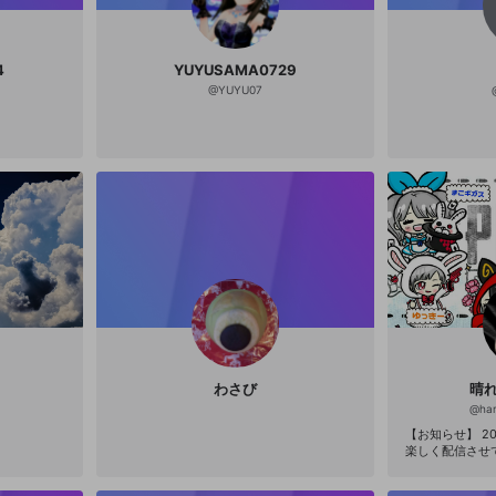
4
YUYUSAMA0729
@
YUYU07
わさび
晴れ
@
ha
【お知らせ】 2020.6.14 今
楽しく配信させ
がとうございました
で配信すること