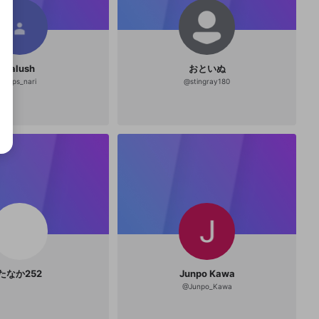
salush
おといぬ
@
fps_nari
@
stingray180
たなか252
Junpo Kawa
@
Junpo_Kawa