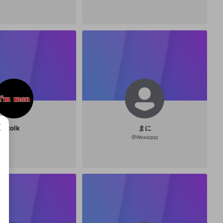
tolk
まに
@
Weaqqqq
成で