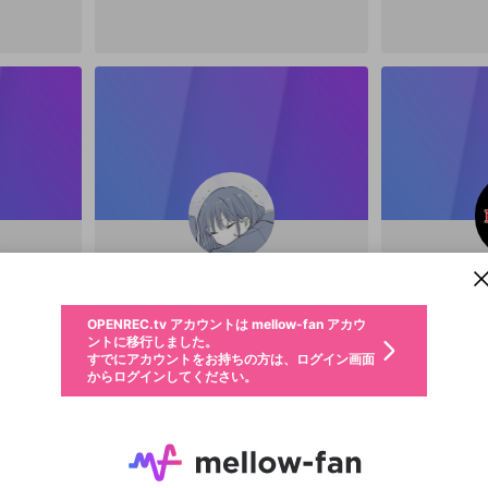
新規登録
OPENREC.tv アカウントは mellow-fan アカウ
OPENREC.tvアカウントはmellow-fanアカウン
パーソナルデータの登録
限定コミュニティ参加方法
ントに移行しました。
トに統合しました。
すでにアカウントをお持ちの方は、ログイン画面
こちらからOPENREC.tvでログイン中のアカウ
からログインしてください。
ント情報を引き継ぐことができます。
動画プレイリストを選択
めろろ
生年月
固定動画に設定
@
meroroxqx
不適切なユーザーとして報告します
ファンレター
サブスクシェア
OPENREC.tv アカウントは mellow-fan アカウ
@
新規登録
ログイン
か？
年
月
ントに移行しました。
マイページに表示されている動画 (ライブ配信、配信予定、ア
すでにアカウントをお持ちの方は、ログイン画面
ーカイブ、アップロード動画) をページのトップに1つ固定で
応援している配信者にファンレターを送ることができま
生年月は登録後に変更できません。
認証コードの入力
できるプレイリストがありません。プレイリストは動画の再生画面で作
からログインしてください。
きます。動画タイトル横のメニューより設定することができま
す。好きなデザインを選んでメッセージを書いたり、エ
ログイン
す。
ご確認ください
す。
メールアドレスで新規登録
メールアドレスでログイン
問題を選択してください
ールアイテムでデコレーションして、配信者に届けまし
性別
ょう！
メールアドレスにメールを送信しました。30分以内にメ
パスワード再設定
詳しくはこちら
この限定コミュニティは、Discordで提供されています。
入力していただいたメールアドレス
男性
女性
その他
問題を選択してください
※ファンレター機能は有料サービスです。
ール記載の6桁の認証コードを入力してください。
利用規約とプライバシーポリシーが更新されました。
または
または
ポイントが不足しています
に、パスワード再設定用URLを記載
セッションの有効期限が切れたた
Discordアカウントをお持ちでない方
サービスを利用するには変更後の内容をご確認いただ
わいせつな表現
認証コード
検索履歴をすべて削除しますか？
チームメンバーに追加しますか？
ブロックリストに追加しますか？
この動画の公開は終了しました
登録したメールアドレスを入力し、送信してください。
お住まいの地域