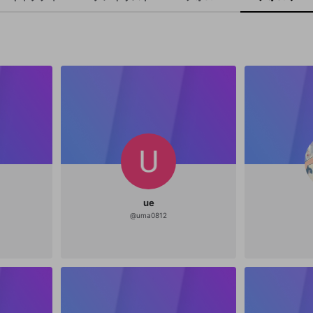
ue
@
uma0812