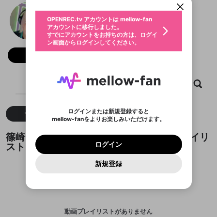
動画プレイリストを選択
生年月
篠崎こころチャンネル
固定動画に設定
不適切なユーザーとして報告しま
ファンレター
OPENREC.tv アカウントは mellow-fan
サブスクシェア
@
kokoro777pp
@
新規登録
ログイン
すか？
年
月
アカウントに移行しました。
マイページに表示されている動画 (ライブ配信、配
認証コードの入力
すでにアカウントをお持ちの方は、ログイ
生年月は登録後に変更できません。
信予定、アーカイブ、アップロード動画) をページ
選択できるプレイリストがありません。
応援している配信者にファンレターを送ることがで
ン画面からログインしてください。
ご確認ください
のトップに1つ固定できます。動画タイトル横のメ
ログイン
プレイリストは動画の再生画面で作成で
きます。好きなデザインを選んでメッセージを書い
ニューより設定することができます。
メールアドレスで新規登録
メールアドレスでログイン
問題を選択してください
フォロー 2,924
この限定コミュニティは、Discordで提供されてい
性別
きます。
たり、エールアイテムでデコレーションして、配信
メールアドレスにメールを送信しました。30分以内
パスワード再設定
ます。
者に届けましょう！
にメール記載の6桁の認証コードを入力してくださ
入力していただいたメールアドレ
男性
女性
その他
利用規約とプライバシーポリシーが更新されま
問題を選択してください
詳しくはこちら
※ファンレター機能は有料サービスです。
い。
または
または
ポイントが不足しています
した。 サービスを利用するには変更後の内容を
Discordアカウントをお持ちでない方
スに、パスワード再設定用URLを
セッションの有効期限が切れたた
ホーム
動画
キャプチャ
プレイリスト
登録したメールアドレスを入力し、送信してくださ
わいせつな表現
ブロックリストに追加しますか？
この動画の公開は終了しました
お住まいの地域
ご確認いただき、同意していただく必要があり
認証コード
い。
記載されたメールを送信しました
め、ログアウトしました
Discordとは？からDiscordにアクセス
X
X
ます。
mellowポイントの購入に進みますか？
他者を誹謗中傷する表現
のでご確認ください
0
6
ログインまたは新規登録すると
すべて
動画
キャプチャ
Discordアカウントを作成
mellow-fanをよりお楽しみいただけます。
キャンセル
OK
OK
0
500
著作権の侵害
Google
Google
利用規約
プレミアム会員に入会
を確認しました。
OK
いいえ
はい
mellow-fan のメールアドレス（mellow-fan.comド
この画面からDiscordに参加する
利用規約
および
プライバシーポリシー
に同意頂いた上で
ログイン
篠崎こころチャンネルが作成した動画プレイリ
プライバシーポリシー
を確認しました。
メイン及びcs.openrec.co.jpドメイン）が受信拒否設
次にお進みください。
OK
プライバシーの侵害
ご登録いただいた情報はサービスの向上を目的
ログイン
スト
再設定する
動画プレイリストがありません
定に含まれていないかご確認ください。
Yahoo! JAPAN
Yahoo! JAPAN
Discordは第三者が提供するコミュニティーサービスで、
として使用いたします。
報告された問題については、利用規約に違反しているか
動画プレイリストを選択
パスワードを忘れた方は
こちら
過激な暴力や自傷行為
mellow-fanとは関わりがありません。Discordに関してのお
一部サービスをご利用いただくには、生年月の
どうかをスタッフが確認します。
この機能をむやみに使
新規登録
確認しました
問い合わせにはお答えすることができません。Discordの仕
アカウントをお持ちですか？
アカウントを作成する
登録が必要です。
用することは、利用規約違反になります。
様変更により、限定コミュニティ特典の提供が終了する可能
入力
なりすまし行為
Appleでサインアップ
Appleでサインイン
動画のプレイリストを一つ選択すると、そのプレイ
ご登録いただいた情報は公開されません。
性がありますが、その際の補償は一切行いません。外部サー
リストの動画をマイページの上部にリストで表示す
ビスとのID連携に関する同意事項に同意の上、参加をお願い
閉じる
ることができます。
出会いを誘導する行為
ファンレターを作成
します。
送信
mellow-fanの
mellow-fanの
利用規約
利用規約
・
・
プライバシーポリシー
プライバシーポリシー
・
・
外部
外部
登録
外部サービスとのID連携に関する同意事項
サービスとのID連携に関する同意事項
サービスとのID連携に関する同意事項
に同意頂いた上
に同意頂いた上
閉じる
ねずみ講やマルチ商法
動画プレイリストを選択
アカウント作成
動画プレイリストがありません
で、次にお進みください
で、次にお進みください