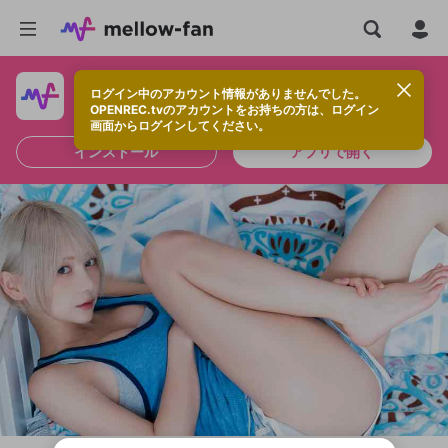
ログイン中のアカウント情報がありませんでした。
快適に視聴するなら、アプリをインストールしよう！
OPENREC.tvのアカウントをお持ちの方は、ログイン
画面からログインしてください。
インストール
アプリで開く
新規登録
OPENREC.tv アカウントは mellow-fan
OPENREC.tvアカウントはmellow-fanア
限定コミュニティ参加方法
パーソナルデータの登録
アカウントに移行しました。
カウントに統合しました。
すでにアカウントをお持ちの方は、ログイ
こちらからOPENREC.tvでログイン中のア
ン画面からログインしてください。
カウント情報を引き継ぐことができます。