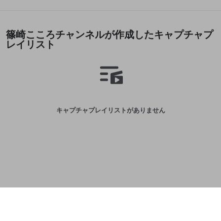
誤解を招く配信設定
あとで登録
Discordとは？
Discordに参加する
mellow-fanからのお得な情報をメールで受
ゲームの録画禁止区域の配信
篠崎こころチャンネルが作成したキャプチャプ
け取る
レイリスト
改造版・海賊版ソフトの配信
政治的・宗教的・人種的な内容
その他の問題
キャプチャプレイリストがありません