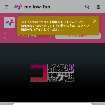
ログイン中のアカウント情報がありませんでした。
快適に視聴するなら、アプリをインストールしよう！
OPENREC.tvのアカウントをお持ちの方は、ログイン
画面からログインしてください。
インストール
アプリで開く
新規登録
OPENREC.tv アカウントは mellow-fan
OPENREC.tvアカウントはmellow-fanア
限定コミュニティ参加方法
パーソナルデータの登録
アカウントに移行しました。
カウントに統合しました。
すでにアカウントをお持ちの方は、ログイ
こちらからOPENREC.tvでログイン中のア
ン画面からログインしてください。
カウント情報を引き継ぐことができます。