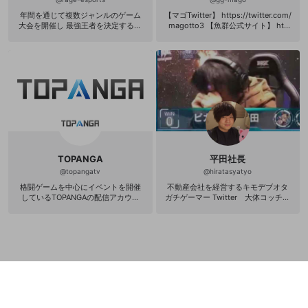
誤解を招く配信設定
年間を通じて複数ジャンルのゲーム
【マゴTwitter】 https://twitter.com/
あとで登録
Discordとは？
Discordに参加する
大会を開催し 最強王者を決定する次
magotto3 【魚群公式サイト】 htt
mellow-fanからのお得な情報をメールで受
世代型eスポーツイベント 各ゲームで
p://gyogun-official.com 【魚群公式
ゲームの録画禁止区域の配信
け取る
頂点を目指す選手やサポーターと共
Twitter】 https://twitter.com/gyogu
に 日本のeスポーツシーンに新たな熱
n_official
改造版・海賊版ソフトの配信
狂を巻き起こす！ 【公式サイト】 ht
tp://rage-esports.jp
政治的・宗教的・人種的な内容
その他の問題
TOPANGA
平田社長
@
topangatv
@
hiratasyatyo
格闘ゲームを中心にイベントを開催
不動産会社を経営するキモデブオタ
しているTOPANGAの配信アカウン
ガチゲーマー Twitter 大体コッチに
ト。 2020年、多方面のゲームタイト
います https://twitter.com/hirata02
ルへアプローチを行っていくため、
03 過激な記事等 https://twitter.co
プロゲーミングチーム”魚群”を発足。
m/otayado_ https://otayado.com/
ー定例の放送番組ー 【毎週月曜日】
一生騙され続ける意味の無い人生 座
21:00｜LoL情報バラエティQWER
右の銘 人はいつか死ぬ ※不快な方
【毎週火曜日】 21:00｜勝ちたがりT
はフォロー非推奨です、生きててご
V 【毎週水曜日】 19:00｜TEPPAN! 2
めんなさい。 ゲーム 過去に格ゲーと
1:00｜TOPANGA TV 【毎週木曜日】
か音ゲーで全国大会出てた人です 配
21:00｜魚群テレビ ※魚群チーム公式
信はスマブラ、シャドバ、スプラト
chにて（https://www.openrec.tv/us
ゥーン、ねこ戦車、おえかきの森 雑