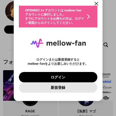
動画プレイリストを選択
生年月
コイチ
固定動画に設定
不適切なユーザーとして報告しま
ファンレター
OPENREC.tv アカウントは mellow-fan
サブスクシェア
@
koichinko
@
新規登録
ログイン
すか？
年
月
アカウントに移行しました。
マイページに表示されている動画 (ライブ配信、配
認証コードの入力
すでにアカウントをお持ちの方は、ログイ
生年月は登録後に変更できません。
信予定、アーカイブ、アップロード動画) をページ
選択できるプレイリストがありません。
応援している配信者にファンレターを送ることがで
ン画面からログインしてください。
ご確認ください
のトップに1つ固定できます。動画タイトル横のメ
ログイン
プレイリストは動画の再生画面で作成で
きます。好きなデザインを選んでメッセージを書い
ニューより設定することができます。
メールアドレスで新規登録
メールアドレスでログイン
問題を選択してください
フォロー 606
この限定コミュニティは、Discordで提供されてい
性別
きます。
たり、エールアイテムでデコレーションして、配信
メールアドレスにメールを送信しました。30分以内
パスワード再設定
ます。
者に届けましょう！
にメール記載の6桁の認証コードを入力してくださ
入力していただいたメールアドレ
男性
女性
その他
利用規約とプライバシーポリシーが更新されま
問題を選択してください
詳しくはこちら
※ファンレター機能は有料サービスです。
い。
または
または
ポイントが不足しています
した。 サービスを利用するには変更後の内容を
Discordアカウントをお持ちでない方
スに、パスワード再設定用URLを
セッションの有効期限が切れたた
ホーム
動画
キャプチャ
プレイリスト
登録したメールアドレスを入力し、送信してくださ
わいせつな表現
ブロックリストに追加しますか？
この動画の公開は終了しました
お住まいの地域
ご確認いただき、同意していただく必要があり
認証コード
い。
記載されたメールを送信しました
め、ログアウトしました
Discordとは？からDiscordにアクセス
X
X
ます。
mellowポイントの購入に進みますか？
他者を誹謗中傷する表現
のでご確認ください
0
6
ログインまたは新規登録すると
フォロー
Discordアカウントを作成
mellow-fanをよりお楽しみいただけます。
キャンセル
OK
OK
0
500
著作権の侵害
Google
Google
利用規約
プレミアム会員に入会
を確認しました。
OK
いいえ
はい
mellow-fan のメールアドレス（mellow-fan.comド
この画面からDiscordに参加する
利用規約
および
プライバシーポリシー
に同意頂いた上で
ログイン
プライバシーポリシー
を確認しました。
メイン及びcs.openrec.co.jpドメイン）が受信拒否設
次にお進みください。
OK
プライバシーの侵害
ご登録いただいた情報はサービスの向上を目的
ログイン
再設定する
動画プレイリストがありません
定に含まれていないかご確認ください。
Yahoo! JAPAN
Yahoo! JAPAN
Discordは第三者が提供するコミュニティーサービスで、
として使用いたします。
報告された問題については、利用規約に違反しているか
動画プレイリストを選択
パスワードを忘れた方は
こちら
過激な暴力や自傷行為
mellow-fanとは関わりがありません。Discordに関してのお
一部サービスをご利用いただくには、生年月の
どうかをスタッフが確認します。
この機能をむやみに使
新規登録
確認しました
問い合わせにはお答えすることができません。Discordの仕
アカウントをお持ちですか？
アカウントを作成する
登録が必要です。
用することは、利用規約違反になります。
様変更により、限定コミュニティ特典の提供が終了する可能
入力
なりすまし行為
Appleでサインアップ
Appleでサインイン
動画のプレイリストを一つ選択すると、そのプレイ
ご登録いただいた情報は公開されません。
性がありますが、その際の補償は一切行いません。外部サー
リストの動画をマイページの上部にリストで表示す
ビスとのID連携に関する同意事項に同意の上、参加をお願い
閉じる
ることができます。
出会いを誘導する行為
ファンレターを作成
します。
送信
mellow-fanの
mellow-fanの
利用規約
利用規約
・
・
プライバシーポリシー
プライバシーポリシー
・
・
外部
外部
登録
外部サービスとのID連携に関する同意事項
RAGE
【魚群】マゴ
サービスとのID連携に関する同意事項
サービスとのID連携に関する同意事項
に同意頂いた上
に同意頂いた上
閉じる
ねずみ講やマルチ商法
動画プレイリストを選択
アカウント作成
で、次にお進みください
で、次にお進みください
@
rage-esports
@
gg-mago