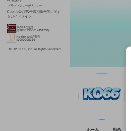
プライバシーポリシー
Cookie及び広告識別番号等に関す
るガイドライン
JASRAC許諾
第9036330001Y45123号
NexTone許諾番号
ID000008336
© OPENREC, inc. All Rights Reserved.
選択
きま
ホーム
動画