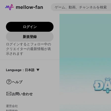
ログイン
新規登録
ログインするとフォロー中の
クリエイターの最新情報が表
示されます
Language
：
日本語
日本語
ヘルプ
English
お問い合わせ
中文(簡体)
한국어
運営会社
利用規約