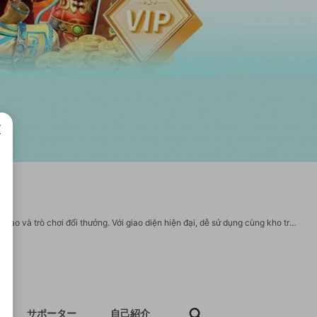
成で
KO66 mang đến sân chơi giải trí đỉnh cao cho cộng đồng người chơi đam mê thể thao và trò chơi đổi thưởng. Với giao diện hiện đại, dễ sử dụng cùng kho trò chơi đa dạng, KO66 hứa hẹn mang lại trải nghiệm hoàn hảo cho người chơi. Điểm mạnh của KO66 là hệ thống nạp rút siêu tốc, an toàn tuyệt đối và dịch vụ chăm sóc khách hàng 24/7 luôn sẵn sàng hỗ trợ. KO66 cam kết minh bạch, uy tín và đặt sự hài lòng của người chơi làm tiêu chí hàng đầu. Website: http://ko66os.com Hashtags: #ko66 Social: https://www.facebook.com/ko66os https://www.youtube.com/@ko66os https://www.pinterest.com/ko66os/ https://twitter.com/ko66os https://vimeo.com/ko66os https://www.twitch.tv/ko66os https://www.reddit.com/user/ko66os/ https://medium.com/@ko66os/about https://gravatar.com/ko66os https://www.behance.net/ko66os https://500px.com/p/ko66os https://issuu.com/ko66os https://myspace.com/ko66os https://www.reverbnation.com/artist/ko66os https://www.instapaper.com/p/ko66os
サポーター
自己紹介