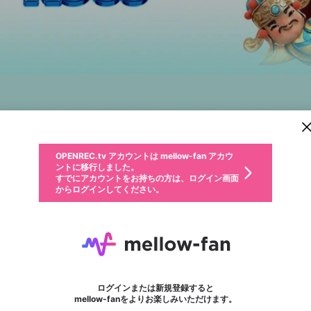
新規登録
OPENREC.tv アカウントは mellow-fan アカウ
OPENREC.tvアカウントはmellow-fanアカウン
パーソナルデータの登録
限定コミュニティ参加方法
ントに移行しました。
トに統合しました。
すでにアカウントをお持ちの方は、ログイン画面
こちらからOPENREC.tvでログイン中のアカウ
からログインしてください。
ント情報を引き継ぐことができます。
動画プレイリストを選択
生年月
固定動画に設定
不適切なユーザーとして報告します
ファンレター
サブスクシェア
OPENREC.tv アカウントは mellow-fan アカウ
@
新規登録
ログイン
か？
年
月
ントに移行しました。
マイページに表示されている動画 (ライブ配信、配信予定、ア
すでにアカウントをお持ちの方は、ログイン画面
ーカイブ、アップロード動画) をページのトップに1つ固定で
Nhà cái KO66
応援している配信者にファンレターを送ることができま
生年月は登録後に変更できません。
認証コードの入力
できるプレイリストがありません。プレイリストは動画の再生画面で作
からログインしてください。
きます。動画タイトル横のメニューより設定することができま
す。好きなデザインを選んでメッセージを書いたり、エ
ログイン
す。
@
ko66os
ご確認ください
す。
メールアドレスで新規登録
メールアドレスでログイン
問題を選択してください
ールアイテムでデコレーションして、配信者に届けまし
性別
ょう！
メールアドレスにメールを送信しました。30分以内にメ
パスワード再設定
詳しくはこちら
この限定コミュニティは、Discordで提供されています。
入力していただいたメールアドレス
男性
女性
その他
問題を選択してください
※ファンレター機能は有料サービスです。
ール記載の6桁の認証コードを入力してください。
利用規約とプライバシーポリシーが更新されました。
または
または
ポイントが不足しています
フォロー
に、パスワード再設定用URLを記載
セッションの有効期限が切れたた
Discordアカウントをお持ちでない方
サービスを利用するには変更後の内容をご確認いただ
わいせつな表現
認証コード
検索履歴をすべて削除しますか？
ブロックリストに追加しますか？
この動画の公開は終了しました
登録したメールアドレスを入力し、送信してください。
お住まいの地域
されたメールを送信しましたのでご
め、ログアウトしました
き、同意していただく必要があります。
X
X
Discordとは？からDiscordにアクセス
mellowポイントの購入に進みますか？
他者を誹謗中傷する表現
0
6
確認ください
ログインまたは新規登録すると
Discordアカウントを作成
キャンセル
mellow-fanをよりお楽しみいただけます。
いいえ
OK
はい
OK
利用規約
を確認しました。
0
500
著作権の侵害
Google
Google
キャプチャ
プレイリスト
フォロー
フォロワー
プレミアム会員に入会
mellow-fan のメールアドレス（mellow-fan.comドメイン
OK