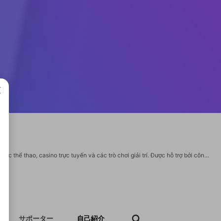
成で
KO66 là nhà cái hàng đầu trong lĩnh vực cá cược, chuyên cung cấp dịch vụ cá cược thể thao, casino trực tuyến và các trò chơi giải trí. Được hỗ trợ bởi công nghệ hiện đại và dịch vụ khách hàng hoạt động 24/7, KO66 cam kết mang đến cho người chơi một trải nghiệm an toàn, tin cậy và đầy hấp dẫn. Tên Thương Hiệu: KO66 Email: ko66cymru@gmail.com Địa chỉ: 125/1/6 Đ. số 8, Bình Hưng Hoà A, Bình Tân, Hồ Chí Minh, Việt Nam Điện thoại: (+84)-942-313-870 Website: https://ko66.cymru/ Zipcode: 700000 Hashtag: #ko66cymru #ko66 https://x.com/ko66cymru https://vimeo.com/ko66cymru https://www.tumblr.com/ko66cymru https://www.twitch.tv/ko66cymru https://gravatar.com/ko66cymru https://www.youtube.com/@ko66cymru
サポーター
自己紹介