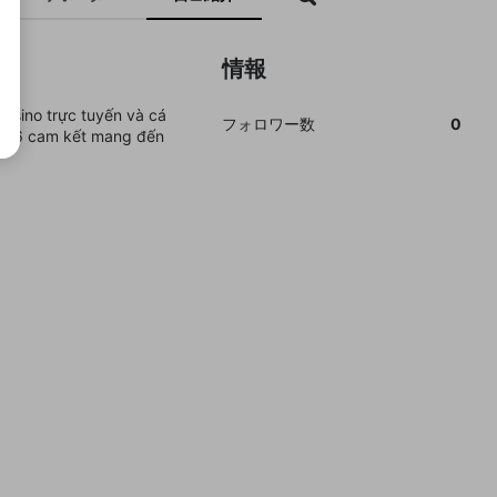
情報
casino trực tuyến và cá
フォロワー数
0
, KO66 cam kết mang đến