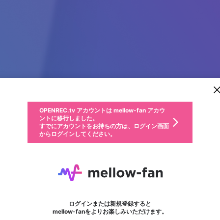
新規登録
OPENREC.tv アカウントは mellow-fan アカウ
OPENREC.tvアカウントはmellow-fanアカウン
パーソナルデータの登録
限定コミュニティ参加方法
ントに移行しました。
トに統合しました。
すでにアカウントをお持ちの方は、ログイン画面
こちらからOPENREC.tvでログイン中のアカウ
からログインしてください。
ント情報を引き継ぐことができます。
動画プレイリストを選択
生年月
固定動画に設定
不適切なユーザーとして報告します
ファンレター
サブスクシェア
OPENREC.tv アカウントは mellow-fan アカウ
@
新規登録
ログイン
か？
年
月
ントに移行しました。
マイページに表示されている動画 (ライブ配信、配信予定、ア
すでにアカウントをお持ちの方は、ログイン画面
ーカイブ、アップロード動画) をページのトップに1つ固定で
ko66cymru
応援している配信者にファンレターを送ることができま
生年月は登録後に変更できません。
認証コードの入力
できるプレイリストがありません。プレイリストは動画の再生画面で作
からログインしてください。
きます。動画タイトル横のメニューより設定することができま
す。好きなデザインを選んでメッセージを書いたり、エ
ログイン
す。
@
ko66cymru
ご確認ください
す。
メールアドレスで新規登録
メールアドレスでログイン
問題を選択してください
ールアイテムでデコレーションして、配信者に届けまし
性別
ょう！
メールアドレスにメールを送信しました。30分以内にメ
パスワード再設定
詳しくはこちら
この限定コミュニティは、Discordで提供されています。
入力していただいたメールアドレス
男性
女性
その他
問題を選択してください
※ファンレター機能は有料サービスです。
ール記載の6桁の認証コードを入力してください。
利用規約とプライバシーポリシーが更新されました。
または
または
ポイントが不足しています
フォロー
に、パスワード再設定用URLを記載
セッションの有効期限が切れたた
Discordアカウントをお持ちでない方
サービスを利用するには変更後の内容をご確認いただ
わいせつな表現
認証コード
検索履歴をすべて削除しますか？
ブロックリストに追加しますか？
この動画の公開は終了しました
登録したメールアドレスを入力し、送信してください。
お住まいの地域
されたメールを送信しましたのでご
め、ログアウトしました
き、同意していただく必要があります。
X
X
Discordとは？からDiscordにアクセス
mellowポイントの購入に進みますか？
他者を誹謗中傷する表現
0
6
確認ください
ログインまたは新規登録すると
Discordアカウントを作成
キャンセル
mellow-fanをよりお楽しみいただけます。
いいえ
OK
はい
OK
利用規約
を確認しました。
0
500
著作権の侵害
Google
Google
キャプチャ
プレイリスト
フォロー
フォロワー
プレミアム会員に入会
mellow-fan のメールアドレス（mellow-fan.comドメイン
OK