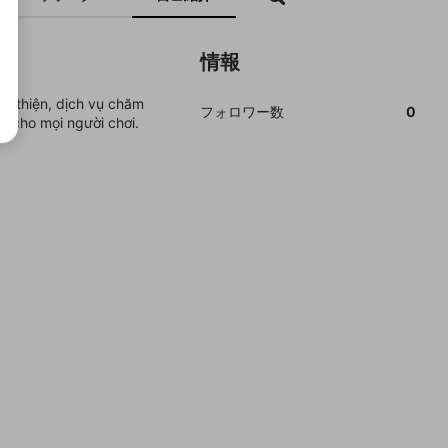
情報
ân thiện, dịch vụ chăm
フォロワー数
0
i cho mọi người chơi.