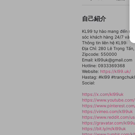
自己紹介
KL99 tự hào mang đến nền t
sóc khách hàng 24/7 và kho
Thông tin liên hệ KL99:
Địa Chỉ: 280 Lê Trọng Tấn
Zipcode: 550000
Email: kl99uk@gmail.com
Hotline: 0933369368
Website:
https://kl99.uk/
Hastag: #kl99 #trangchuk
Social:
https://x.com/kl99uk
https://www.youtube.com
https://www.pinterest.com
https://vimeo.com/kl99uk
https://www.reddit.com/us
https://gravatar.com/kl99
https://bit.ly/m/kl99uk
https://www.tumblr.com/k