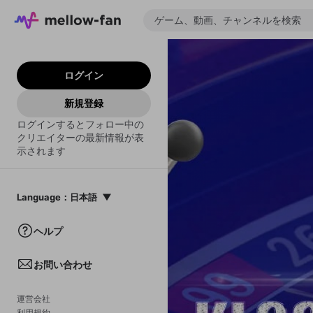
ログイン
新規登録
ログインするとフォロー中の
クリエイターの最新情報が表
示されます
Language
：
日本語
日本語
ヘルプ
English
お問い合わせ
中文(簡体)
한국어
運営会社
利用規約