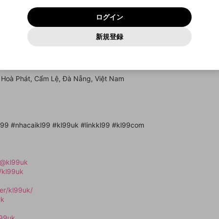
いいえ
はい
利用規約
および
プライバシーポリシー
に同意頂いた上で次にお
この画面からDiscordに参加する
プライバシーポリシー
を確認しました。
及びcs.openrec.co.jpドメイン）が受信拒否設定に含まれて
ログイン
進みください。
OK
プライバシーの侵害
ご登録いただいた情報はサービスの向上を目的として
動画プレイリストがありません
再設定する
いないかご確認ください。
ログイン
Yahoo! JAPAN
Yahoo! JAPAN
使用いたします。
Discordは第三者が提供するコミュニティーサービスで、mellow-
報告された問題については、利用規約に違反しているかどうか
パスワードを忘れた方は
こちら
過激な暴力や自傷行為
確認しました
fanとは関わりがありません。Discordに関してのお問い合わせには
一部サービスをご利用いただくには、生年月の登録が
をスタッフが確認します。
この機能をむやみに使用すること
新規登録
動画プレイリストを選択
お答えすることができません。Discordの仕様変更により、限定コ
アカウントをお持ちですか？
アカウントを作成する
入力
必要です。
は、利用規約違反になります。
Appleでサインアップ
Appleでサインイン
ミュニティ特典の提供が終了する可能性がありますが、その際の補
なりすまし行為
ảng giải trí trực tuyến hàng đầu, uy tín và an toàn. Với giao diện th
ご登録いただいた情報は公開されません。
償は一切行いません。外部サービスとのID連携に関する同意事項に
動画のプレイリストを一つ選択すると、そのプレイリストの動
 trò chơi đa dạng, chúng tôi cam kết mang đến trải nghiệm tuyệt vờ
同意の上、参加をお願いします。
出会いを誘導する行為
閉じる
画をマイページの上部にリストで表示することができます。
ファンレターを作成
送信
mellow-fanの
mellow-fanの
利用規約
利用規約
・
・
プライバシーポリシー
プライバシーポリシー
・
・
外部サービ
外部サービ
外部サービスとのID連携に関する同意事項
, Hoà Phát, Cẩm Lệ, Đà Nẵng, Việt Nam
登録
スとのID連携に関する同意事項
スとのID連携に関する同意事項
に同意頂いた上で、次にお進み
に同意頂いた上で、次にお進み
閉じる
ねずみ講やマルチ商法
アカウント作成
動画プレイリストを選択
ください
ください
Discordとは？
Discordに参加する
誤解を招く配信設定
あとで登録
mellow-fanからのお得な情報をメールで受け取
ゲームの録画禁止区域の配信
る
l99 #nhacaikl99 #kl99uk #linkkl99 #kl99com
改造版・海賊版ソフトの配信
政治的・宗教的・人種的な内容
/@kl99uk
その他の問題
/kl99uk
er/kl99uk/
uk
l99uk