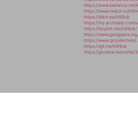
https://www.behance.net/
https://www.twitch.tv/kl9
https://linktr.ee/kl99uk
https://my.archdaily.com
https://heylink.me/kl99uk/
https://www.geogebra.org
https://www.qrcodechimp
https://igli.me/kl99uk
https://givestar.io/profil