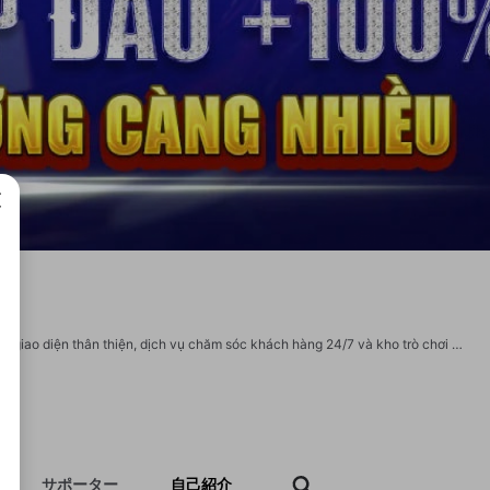
成で
KL99 tự hào mang đến nền tảng giải trí trực tuyến hàng đầu, uy tín và an toàn. Với giao diện thân thiện, dịch vụ chăm sóc khách hàng 24/7 và kho trò chơi đa dạng, chúng tôi cam kết mang đến trải nghiệm tuyệt vời cho mọi người chơi. Thông tin liên hệ KL99: Địa Chỉ: 280 Lê Trọng Tấn, Hoà Phát, Cẩm Lệ, Đà Nẵng, Việt Nam Zipcode: 550000 Email: kl99uk@gmail.com Hotline: 0933369368 Website: https://kl99.uk/ Hastag: #kl99 #trangchukl99 #nhacaikl99 #kl99uk #linkkl99 #kl99com Social: https://x.com/kl99uk https://www.youtube.com/@kl99uk https://www.pinterest.com/kl99uk https://vimeo.com/kl99uk https://www.reddit.com/user/kl99uk/ https://gravatar.com/kl99uk https://bit.ly/m/kl99uk https://www.tumblr.com/kl99uk https://www.behance.net/kl99uk https://www.twitch.tv/kl99uk https://linktr.ee/kl99uk https://my.archdaily.com/us/@kl99uk https://heylink.me/kl99uk/ https://www.geogebra.org/u/kl99uk https://www.qrcodechimp.com/page/kl99uk https://igli.me/kl99uk https://givestar.io/profile/311e65e0-f482-444
サポーター
自己紹介