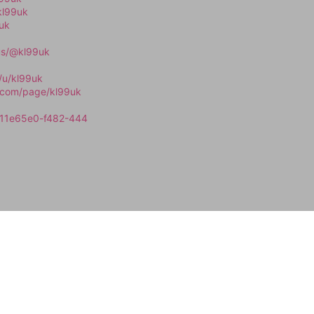
kl99uk
9uk
/us/@kl99uk
/u/kl99uk
.com/page/kl99uk
e/311e65e0-f482-444