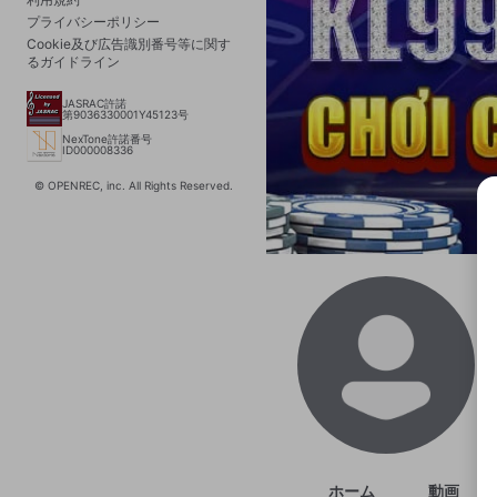
プライバシーポリシー
Cookie及び広告識別番号等に関す
るガイドライン
JASRAC許諾
第9036330001Y45123号
NexTone許諾番号
ID000008336
© OPENREC, inc. All Rights Reserved.
選択
きま
ホーム
動画