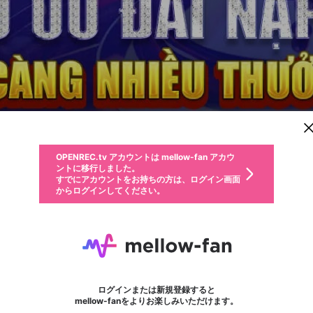
新規登録
OPENREC.tv アカウントは mellow-fan アカウ
OPENREC.tvアカウントはmellow-fanアカウン
パーソナルデータの登録
限定コミュニティ参加方法
ントに移行しました。
トに統合しました。
すでにアカウントをお持ちの方は、ログイン画面
こちらからOPENREC.tvでログイン中のアカウ
からログインしてください。
ント情報を引き継ぐことができます。
動画プレイリストを選択
生年月
固定動画に設定
不適切なユーザーとして報告します
ファンレター
サブスクシェア
OPENREC.tv アカウントは mellow-fan アカウ
@
新規登録
ログイン
か？
年
月
ントに移行しました。
マイページに表示されている動画 (ライブ配信、配信予定、ア
すでにアカウントをお持ちの方は、ログイン画面
ーカイブ、アップロード動画) をページのトップに1つ固定で
KL99 UK
応援している配信者にファンレターを送ることができま
生年月は登録後に変更できません。
認証コードの入力
できるプレイリストがありません。プレイリストは動画の再生画面で作
からログインしてください。
きます。動画タイトル横のメニューより設定することができま
す。好きなデザインを選んでメッセージを書いたり、エ
ログイン
す。
@
kl99uk
ご確認ください
す。
メールアドレスで新規登録
メールアドレスでログイン
問題を選択してください
ールアイテムでデコレーションして、配信者に届けまし
性別
ょう！
メールアドレスにメールを送信しました。30分以内にメ
パスワード再設定
詳しくはこちら
この限定コミュニティは、Discordで提供されています。
入力していただいたメールアドレス
男性
女性
その他
問題を選択してください
※ファンレター機能は有料サービスです。
ール記載の6桁の認証コードを入力してください。
利用規約とプライバシーポリシーが更新されました。
または
または
ポイントが不足しています
フォロー
に、パスワード再設定用URLを記載
セッションの有効期限が切れたた
Discordアカウントをお持ちでない方
サービスを利用するには変更後の内容をご確認いただ
わいせつな表現
認証コード
検索履歴をすべて削除しますか？
ブロックリストに追加しますか？
この動画の公開は終了しました
登録したメールアドレスを入力し、送信してください。
お住まいの地域
されたメールを送信しましたのでご
め、ログアウトしました
き、同意していただく必要があります。
X
X
Discordとは？からDiscordにアクセス
mellowポイントの購入に進みますか？
他者を誹謗中傷する表現
0
6
確認ください
ログインまたは新規登録すると
Discordアカウントを作成
キャンセル
mellow-fanをよりお楽しみいただけます。
いいえ
OK
はい
OK
利用規約
を確認しました。
0
500
著作権の侵害
Google
Google
キャプチャ
プレイリスト
フォロー
フォロワー
プレミアム会員に入会
mellow-fan のメールアドレス（mellow-fan.comドメイン
OK