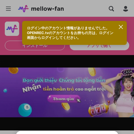
ログイン中のアカウント情報がありませんでした。
快適に視聴するなら、アプリをインストールしよう！
OPENREC.tvのアカウントをお持ちの方は、ログイン
画面からログインしてください。
インストール
アプリで開く
新規登録
OPENREC.tv アカウントは mellow-fan
OPENREC.tvアカウントはmellow-fanア
限定コミュニティ参加方法
パーソナルデータの登録
アカウントに移行しました。
カウントに統合しました。
すでにアカウントをお持ちの方は、ログイ
こちらからOPENREC.tvでログイン中のア
ン画面からログインしてください。
カウント情報を引き継ぐことができます。