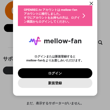
動画プレイリストを選択
生年月
Jss77
固定動画に設定
不適切なユーザーとして報告しま
ファンレター
OPENREC.tv アカウントは mellow-fan
サブスクシェア
@
新規登録
ログイン
すか？
年
月
アカウントに移行しました。
マイページに表示されている動画 (ライブ配信、配
認証コードの入力
すでにアカウントをお持ちの方は、ログイ
生年月は登録後に変更できません。
信予定、アーカイブ、アップロード動画) をページ
選択できるプレイリストがありません。
応援している配信者にファンレターを送ることがで
ン画面からログインしてください。
ご確認ください
のトップに1つ固定できます。動画タイトル横のメ
ログイン
プレイリストは動画の再生画面で作成で
きます。好きなデザインを選んでメッセージを書い
ニューより設定することができます。
メールアドレスで新規登録
メールアドレスでログイン
問題を選択してください
フォロー 1
この限定コミュニティは、Discordで提供されてい
性別
きます。
たり、エールアイテムでデコレーションして、配信
メールアドレスにメールを送信しました。30分以内
パスワード再設定
ます。
者に届けましょう！
にメール記載の6桁の認証コードを入力してくださ
入力していただいたメールアドレ
男性
女性
その他
利用規約とプライバシーポリシーが更新されま
問題を選択してください
詳しくはこちら
※ファンレター機能は有料サービスです。
い。
または
または
ポイントが不足しています
した。 サービスを利用するには変更後の内容を
Discordアカウントをお持ちでない方
スに、パスワード再設定用URLを
セッションの有効期限が切れたた
ホーム
動画
キャプチャ
プレイリスト
登録したメールアドレスを入力し、送信してくださ
わいせつな表現
ブロックリストに追加しますか？
この動画の公開は終了しました
お住まいの地域
ご確認いただき、同意していただく必要があり
認証コード
い。
記載されたメールを送信しました
め、ログアウトしました
Discordとは？からDiscordにアクセス
X
X
ます。
mellowポイントの購入に進みますか？
他者を誹謗中傷する表現
のでご確認ください
0
6
ログインまたは新規登録すると
サポーター
Discordアカウントを作成
mellow-fanをよりお楽しみいただけます。
キャンセル
OK
OK
0
500
著作権の侵害
Google
Google
利用規約
プレミアム会員に入会
を確認しました。
OK
いいえ
はい
mellow-fan のメールアドレス（mellow-fan.comド
この画面からDiscordに参加する
利用規約
および
プライバシーポリシー
に同意頂いた上で
ログイン
プライバシーポリシー
を確認しました。
今月
先月
累積
メイン及びcs.openrec.co.jpドメイン）が受信拒否設
次にお進みください。
OK
プライバシーの侵害
ご登録いただいた情報はサービスの向上を目的
ログイン
再設定する
動画プレイリストがありません
定に含まれていないかご確認ください。
Yahoo! JAPAN
Yahoo! JAPAN
Discordは第三者が提供するコミュニティーサービスで、
として使用いたします。
報告された問題については、利用規約に違反しているか
動画プレイリストを選択
パスワードを忘れた方は
こちら
過激な暴力や自傷行為
mellow-fanとは関わりがありません。Discordに関してのお
一部サービスをご利用いただくには、生年月の
どうかをスタッフが確認します。
この機能をむやみに使
新規登録
確認しました
問い合わせにはお答えすることができません。Discordの仕
アカウントをお持ちですか？
アカウントを作成する
登録が必要です。
用することは、利用規約違反になります。
様変更により、限定コミュニティ特典の提供が終了する可能
入力
なりすまし行為
Appleでサインアップ
Appleでサインイン
動画のプレイリストを一つ選択すると、そのプレイ
ご登録いただいた情報は公開されません。
性がありますが、その際の補償は一切行いません。外部サー
リストの動画をマイページの上部にリストで表示す
ビスとのID連携に関する同意事項に同意の上、参加をお願い
閉じる
ることができます。
出会いを誘導する行為
ファンレターを作成
します。
送信
mellow-fanの
mellow-fanの
利用規約
利用規約
・
・
プライバシーポリシー
プライバシーポリシー
・
・
外部
外部
まだ、表示するサポーターがいません。
登録
外部サービスとのID連携に関する同意事項
サービスとのID連携に関する同意事項
サービスとのID連携に関する同意事項
に同意頂いた上
に同意頂いた上
閉じる
ねずみ講やマルチ商法
動画プレイリストを選択
アカウント作成
で、次にお進みください
で、次にお進みください