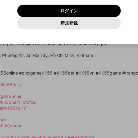
いいえ
はい
利用規約
および
プライバシーポリシー
に同意頂いた上で次にお
この画面からDiscordに参加する
プライバシーポリシー
を確認しました。
及びcs.openrec.co.jpドメイン）が受信拒否設定に含まれて
ログイン
進みください。
OK
プライバシーの侵害
ご登録いただいた情報はサービスの向上を目的として
動画プレイリストがありません
再設定する
いないかご確認ください。
ログイン
Yahoo! JAPAN
Yahoo! JAPAN
使用いたします。
Discordは第三者が提供するコミュニティーサービスで、mellow-
報告された問題については、利用規約に違反しているかどうか
パスワードを忘れた方は
こちら
過激な暴力や自傷行為
確認しました
fanとは関わりがありません。Discordに関してのお問い合わせには
一部サービスをご利用いただくには、生年月の登録が
をスタッフが確認します。
この機能をむやみに使用すること
新規登録
動画プレイリストを選択
お答えすることができません。Discordの仕様変更により、限定コ
アカウントをお持ちですか？
アカウントを作成する
入力
必要です。
は、利用規約違反になります。
Appleでサインアップ
Appleでサインイン
ミュニティ特典の提供が終了する可能性がありますが、その際の補
なりすまし行為
y tín được đông đảo người chơi lựa chọn nhờ hệ thống vận hành ổn đị
ご登録いただいた情報は公開されません。
償は一切行いません。外部サービスとのID連携に関する同意事項に
動画のプレイリストを一つ選択すると、そのプレイリストの動
o, casino live đến slot game hấp dẫn, KK55 mang đến trải nghiệm giả
同意の上、参加をお願いします。
出会いを誘導する行為
閉じる
画をマイページの上部にリストで表示することができます。
p người chơi giao dịch thuận tiện và an toàn mỗi ngày.
ファンレターを作成
送信
mellow-fanの
mellow-fanの
利用規約
利用規約
・
・
プライバシーポリシー
プライバシーポリシー
・
・
外部サービ
外部サービ
外部サービスとのID連携に関する同意事項
登録
スとのID連携に関する同意事項
スとのID連携に関する同意事項
に同意頂いた上で、次にお進み
に同意頂いた上で、次にお進み
閉じる
ねずみ講やマルチ商法
アカウント作成
動画プレイリストを選択
h, Phường 12, An Hội Tây, Hồ Chí Minh, Vietnam
ください
ください
Discordとは？
Discordに参加する
誤解を招く配信設定
あとで登録
mellow-fanからのお得な情報をメールで受け取
KK55online #choigameKK55 #KK55bet #KK55vn #KK55game #trang
ゲームの録画禁止区域の配信
る
/kk55hair/
改造版・海賊版ソフトの配信
/@kk55hair
政治的・宗教的・人種的な内容
kk55hair/_profile/
その他の問題
er/kk55hair1/
hair
5hair/about
.com/t5/user/viewprofilepage/user-id/1061321