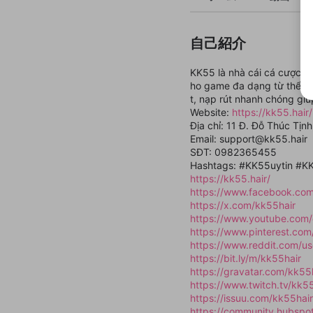
自己紹介
KK55 là nhà cái cá cược u
ho game đa dạng từ thể tha
t, nạp rút nhanh chóng giú
Website:
https://kk55.hair/
Địa chỉ: 11 Đ. Đỗ Thúc Tịn
Email: support@kk55.hair
SĐT: 0982365455
Hashtags: #KK55uytin #
https://kk55.hair/
https://www.facebook.com
https://x.com/kk55hair
https://www.youtube.com
https://www.pinterest.com/
https://www.reddit.com/us
https://bit.ly/m/kk55hair
https://gravatar.com/kk55
https://www.twitch.tv/kk5
https://issuu.com/kk55hair
https://community.hubspot