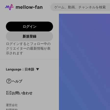
ログイン
新規登録
ログインするとフォロー中の
クリエイターの最新情報が表
示されます
Language
：
日本語
日本語
ヘルプ
English
お問い合わせ
中文(簡体)
한국어
運営会社
利用規約