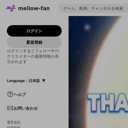
ログイン
新規登録
ログインするとフォロー中の
クリエイターの最新情報が表
示されます
Language
：
日本語
日本語
ヘルプ
English
お問い合わせ
中文(簡体)
한국어
運営会社
利用規約