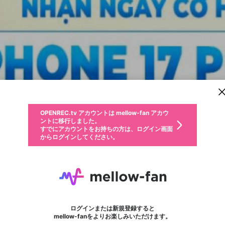
新規登録
OPENREC.tv アカウントは mellow-fan アカウ
OPENREC.tvアカウントはmellow-fanアカウン
パーソナルデータの登録
限定コミュニティ参加方法
ントに移行しました。
トに統合しました。
すでにアカウントをお持ちの方は、ログイン画面
こちらからOPENREC.tvでログイン中のアカウ
からログインしてください。
ント情報を引き継ぐことができます。
動画プレイリストを選択
生年月
固定動画に設定
不適切なユーザーとして報告します
ファンレター
サブスクシェア
OPENREC.tv アカウントは mellow-fan アカウ
@
新規登録
ログイン
か？
年
月
ントに移行しました。
マイページに表示されている動画 (ライブ配信、配信予定、ア
すでにアカウントをお持ちの方は、ログイン画面
ーカイブ、アップロード動画) をページのトップに1つ固定で
KJC
応援している配信者にファンレターを送ることができま
生年月は登録後に変更できません。
認証コードの入力
できるプレイリストがありません。プレイリストは動画の再生画面で作
からログインしてください。
きます。動画タイトル横のメニューより設定することができま
す。好きなデザインを選んでメッセージを書いたり、エ
ログイン
す。
@
kjcgrouporg
ご確認ください
す。
メールアドレスで新規登録
メールアドレスでログイン
問題を選択してください
ールアイテムでデコレーションして、配信者に届けまし
性別
ょう！
メールアドレスにメールを送信しました。30分以内にメ
パスワード再設定
詳しくはこちら
この限定コミュニティは、Discordで提供されています。
入力していただいたメールアドレス
男性
女性
その他
問題を選択してください
※ファンレター機能は有料サービスです。
ール記載の6桁の認証コードを入力してください。
利用規約とプライバシーポリシーが更新されました。
または
または
ポイントが不足しています
フォロー
に、パスワード再設定用URLを記載
セッションの有効期限が切れたた
Discordアカウントをお持ちでない方
サービスを利用するには変更後の内容をご確認いただ
わいせつな表現
認証コード
検索履歴をすべて削除しますか？
ブロックリストに追加しますか？
この動画の公開は終了しました
登録したメールアドレスを入力し、送信してください。
お住まいの地域
されたメールを送信しましたのでご
め、ログアウトしました
き、同意していただく必要があります。
X
X
Discordとは？からDiscordにアクセス
mellowポイントの購入に進みますか？
他者を誹謗中傷する表現
0
6
確認ください
ログインまたは新規登録すると
Discordアカウントを作成
キャンセル
mellow-fanをよりお楽しみいただけます。
いいえ
OK
はい
OK
利用規約
を確認しました。
0
500
著作権の侵害
Google
Google
キャプチャ
プレイリスト
フォロー
フォロワー
プレミアム会員に入会
mellow-fan のメールアドレス（mellow-fan.comドメイン
OK