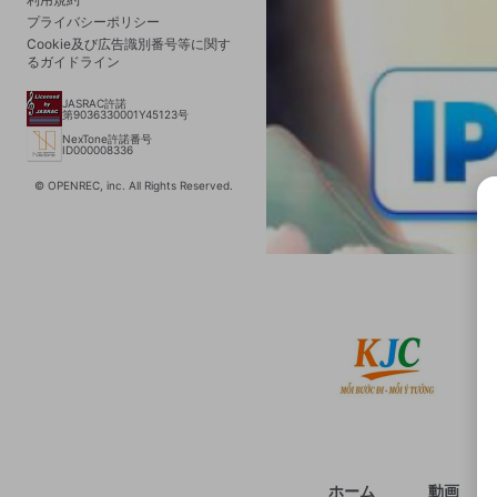
プライバシーポリシー
Cookie及び広告識別番号等に関す
るガイドライン
JASRAC許諾
第9036330001Y45123号
NexTone許諾番号
ID000008336
© OPENREC, inc. All Rights Reserved.
選択
きま
ホーム
動画