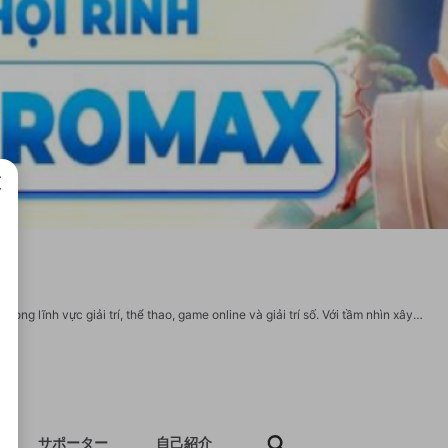
成で
KJC là liên minh truyền thông giải trí quốc tế, quy tụ nhiều thương hiệu hàng đầu trong lĩnh vực giải trí, thể thao, game online và giải trí số. Với tầm nhìn xây dựng hệ sinh thái toàn diện, KJC mang đến trải nghiệm hiện đại, minh bạch và an toàn cho hàng triệu người dùng toàn cầu, đồng thời khẳng định vai trò tiên phong trong ngành công nghiệp giải trí trực tuyến. #KJC #KJCGroup #KJCAsia #KJCEntertainment #KJCOnline #lienminhkjc Thương Hiệu: KJC Website: https://kjcgroup.org/ Địa Chỉ: 6 Mạc Thiên Tích, Phường 11, Quận 5, Hồ Chí Minh, Việt Nam Số Điện Thoại: 0914228999 Email: support@kjcgroup.org Mạng Xã Hội: https://www.facebook.com/kjcgrouporg/ https://x.com/kjcgrouporg https://www.instagram.com/kjcgrouporg/ https://www.youtube.com/@kjcgrouporg https://www.pinterest.com/kjcgrouporg/ https://www.openstreetmap.org/user/kjcgrouporg https://vimeo.com/kjcgrouporg https://github.com/kjcgrouporg https://zybuluo.com/kjcgrouporg/note/2625695 https://community.fabric.microsoft
サポーター
自己紹介