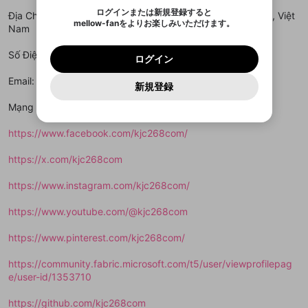
ます。
mellowポイントの購入に進みますか？
他者を誹謗中傷する表現
のでご確認ください
0
6
ログインまたは新規登録すると
Địa Chỉ: 33-1 Đ. Trần Hòa, Phường 11, Quận 5, Hồ Chí Minh, Việt
Discordアカウントを作成
mellow-fanをよりお楽しみいただけます。
キャンセル
OK
OK
0
500
著作権の侵害
Nam
Google
Google
利用規約
プレミアム会員に入会
を確認しました。
OK
いいえ
はい
mellow-fan のメールアドレス（mellow-fan.comド
この画面からDiscordに参加する
利用規約
および
プライバシーポリシー
に同意頂いた上で
ログイン
プライバシーポリシー
を確認しました。
メイン及びcs.openrec.co.jpドメイン）が受信拒否設
次にお進みください。
OK
プライバシーの侵害
Số Điện Thoại: 0978887229
ご登録いただいた情報はサービスの向上を目的
ログイン
再設定する
動画プレイリストがありません
定に含まれていないかご確認ください。
Yahoo! JAPAN
Yahoo! JAPAN
Discordは第三者が提供するコミュニティーサービスで、
として使用いたします。
報告された問題については、利用規約に違反しているか
動画プレイリストを選択
パスワードを忘れた方は
こちら
過激な暴力や自傷行為
mellow-fanとは関わりがありません。Discordに関してのお
Email: support@kjc268.com
一部サービスをご利用いただくには、生年月の
どうかをスタッフが確認します。
この機能をむやみに使
新規登録
確認しました
問い合わせにはお答えすることができません。Discordの仕
アカウントをお持ちですか？
アカウントを作成する
登録が必要です。
用することは、利用規約違反になります。
様変更により、限定コミュニティ特典の提供が終了する可能
入力
なりすまし行為
Appleでサインアップ
Appleでサインイン
動画のプレイリストを一つ選択すると、そのプレイ
Mạng Xã Hội:
ご登録いただいた情報は公開されません。
性がありますが、その際の補償は一切行いません。外部サー
リストの動画をマイページの上部にリストで表示す
ビスとのID連携に関する同意事項に同意の上、参加をお願い
閉じる
ることができます。
出会いを誘導する行為
ファンレターを作成
します。
https://www.facebook.com/kjc268com/
送信
mellow-fanの
mellow-fanの
利用規約
利用規約
・
・
プライバシーポリシー
プライバシーポリシー
・
・
外部
外部
登録
外部サービスとのID連携に関する同意事項
サービスとのID連携に関する同意事項
サービスとのID連携に関する同意事項
に同意頂いた上
に同意頂いた上
閉じる
ねずみ講やマルチ商法
動画プレイリストを選択
アカウント作成
https://x.com/kjc268com
で、次にお進みください
で、次にお進みください
誤解を招く配信設定
あとで登録
Discordとは？
Discordに参加する
https://www.instagram.com/kjc268com/
mellow-fanからのお得な情報をメールで受
ゲームの録画禁止区域の配信
け取る
https://www.youtube.com/@kjc268com
改造版・海賊版ソフトの配信
https://www.pinterest.com/kjc268com/
政治的・宗教的・人種的な内容
https://community.fabric.microsoft.com/t5/user/viewprofilepag
その他の問題
e/user-id/1353710
https://github.com/kjc268com