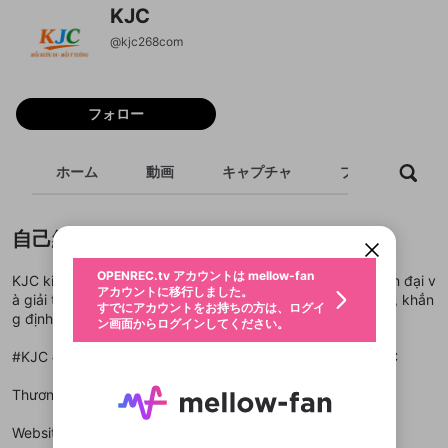
KJC
@
kjc268com
フォロー
新規登録
ホーム
動画
キャプチャ
プレイリスト
OPENREC.tv アカウントは mellow-fan
OPENREC.tvアカウントはmellow-fanア
限定コミュニティ参加方法
パーソナルデータの登録
アカウントに移行しました。
カウントに統合しました。
すでにアカウントをお持ちの方は、ログイ
こちらからOPENREC.tvでログイン中のア
動画プレイリストを選択
自己紹介
ン画面からログインしてください。
カウント情報を引き継ぐことができます。
生年月
固定動画に設定
不適切なユーザーとして報告しま
ファンレター
OPENREC.tv アカウントは mellow-fan
サブスクシェア
@
KJC kiến tạo hệ sinh thái hoàn hảo, kết hợp công nghệ hiện đại v
新規登録
ログイン
すか？
年
月
アカウントに移行しました。
マイページに表示されている動画 (ライブ配信、配
à giải trí đẳng cấp, đảm bảo minh bạch - an toàn tuyệt đối, khẳn
認証コードの入力
すでにアカウントをお持ちの方は、ログイ
生年月は登録後に変更できません。
信予定、アーカイブ、アップロード動画) をページ
選択できるプレイリストがありません。
g định uy tín thương hiệu 2025.
応援している配信者にファンレターを送ることがで
ン画面からログインしてください。
ご確認ください
のトップに1つ固定できます。動画タイトル横のメ
ログイン
プレイリストは動画の再生画面で作成で
きます。好きなデザインを選んでメッセージを書い
ニューより設定することができます。
メールアドレスで新規登録
メールアドレスでログイン
問題を選択してください
この限定コミュニティは、Discordで提供されてい
性別
きます。
#KJC #KJCdangnhap #KJCdangky #KJCgame #giaitriKJC
たり、エールアイテムでデコレーションして、配信
メールアドレスにメールを送信しました。30分以内
パスワード再設定
ます。
者に届けましょう！
にメール記載の6桁の認証コードを入力してくださ
入力していただいたメールアドレ
男性
女性
その他
利用規約とプライバシーポリシーが更新されま
問題を選択してください
詳しくはこちら
※ファンレター機能は有料サービスです。
Thương Hiệu: KJC
い。
または
または
ポイントが不足しています
した。 サービスを利用するには変更後の内容を
Discordアカウントをお持ちでない方
スに、パスワード再設定用URLを
セッションの有効期限が切れたた
登録したメールアドレスを入力し、送信してくださ
わいせつな表現
ブロックリストに追加しますか？
この動画の公開は終了しました
お住まいの地域
ご確認いただき、同意していただく必要があり
認証コード
い。
Website:
https://kjc268.com/
記載されたメールを送信しました
め、ログアウトしました
Discordとは？からDiscordにアクセス
X
X