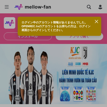
ログイン中のアカウント情報がありませんでした。
快適に視聴するなら、アプリをインストールしよう！
OPENREC.tvのアカウントをお持ちの方は、ログイン
画面からログインしてください。
インストール
アプリで開く