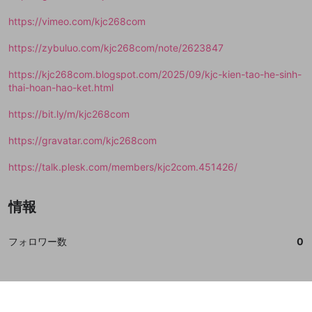
https://vimeo.com/kjc268com
https://zybuluo.com/kjc268com/note/2623847
https://kjc268com.blogspot.com/2025/09/kjc-kien-tao-he-sinh-
thai-hoan-hao-ket.html
https://bit.ly/m/kjc268com
https://gravatar.com/kjc268com
https://talk.plesk.com/members/kjc2com.451426/
情報
フォロワー数
0